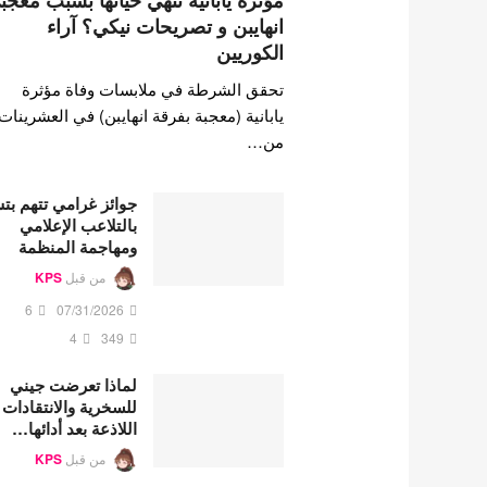
مؤثرة يابانية تنهي حياتها بسبب معجب
انهايبن و تصريحات نيكي؟ آراء
الكوريين
تحقق الشرطة في ملابسات وفاة مؤثرة
يابانية (معجبة بفرقة انهايبن) في العشرينات
من…
جوائز غرامي تتهم ب
بالتلاعب الإعلامي
ومهاجمة المنظمة
من قبل
KPS
6
07/31/2026
4
349
لماذا تعرضت جيني
للسخرية والانتقادات
اللاذعة بعد أدائها…
من قبل
KPS