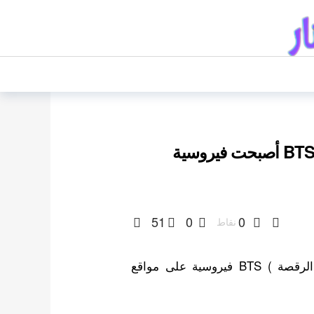
كوريغرافيا permission to dance لفرقة BTS أصبحت فيروسية
51
0
0
نقاط
أصبحت كوريغرافيا Permission to dance ( تصميم الرقصة ) BTS فيروسية على مواقع