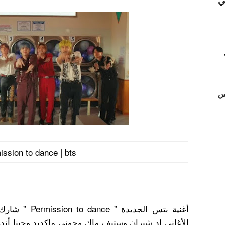
ي
تس
ission to dance | bts
أغنية بتس الجدي
الأغاني إد شيران وستيف ماك وجوني ماكديد وجينا أندر