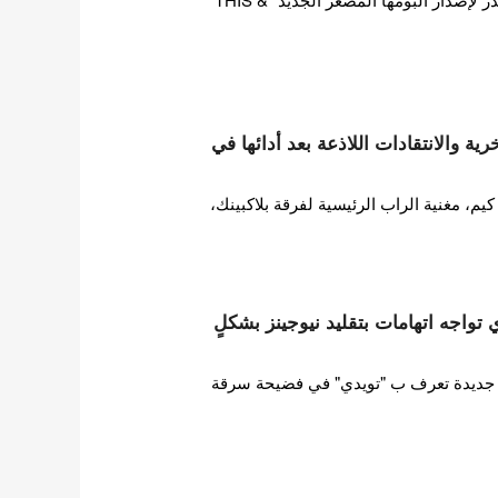
ة والانتقادات اللاذعة بعد أدائها في
 مغنية الراب الرئيسية لفرقة بلاكبينك،
ات HYBE تويدي تواجه اتهامات بتقليد نيوجينز بشكلٍ
ورطت فرقة فتيات HYBE جديدة تعرف ب "تويدي" في فضيحة سرقة