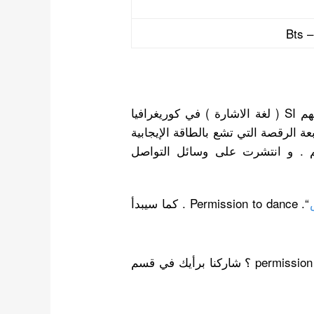
Bts –
أشاد الارمي معجبو فرقة الكيبوب العالمية BTS لدمجهم SI ( لغة الاشارة ) في كوريغرافيا
ل جدًا متابعة الرقصة التي تشع بالطاقة الإيجابية
م . و انتشرت على وسائل التواصل
“. Permission to dance . كما سيبدأ
و أنت ما رأيك في تصميم رقصة اغنية بتس permission to dance ؟ شاركنا برأيك في قسم