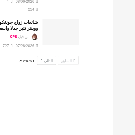
1
08/06/2026
224
شائعات زواج جونغكو
ووينتر تثير جدلا واسع
من قبل
KPS
727
07/28/2026
السابق
التالي
2٬078
of
1