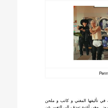
Perm
دة ” Permission to dance ” شارك في تأليفها المغني و كاتب و ملحن
وز . وهي أغنية تهدف إلى التعبير عن