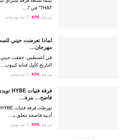
THAT" في 7…
من قبل
KPS
منذ يوم واحد
لماذا تعرضت جيني للسخري
مهرجان…
في أغسطس، حققت جيني كيم،
التاريخ كأول فنانة كيبوب…
من قبل
KPS
منذ يومين
فرقة فتي
فاضح… مرة…
ت
أدبية فاضحة تتعلق بـ…
من قبل
KPS
منذ يومين