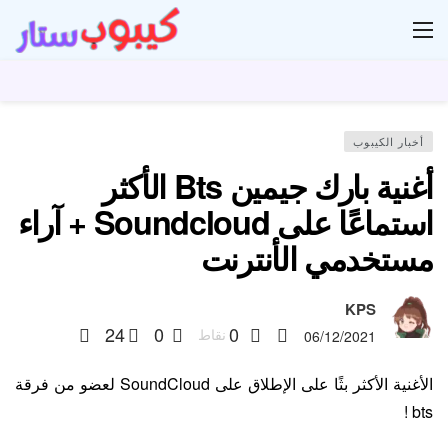
ار
أخبار الكيبوب
أغنية بارك جيمين Bts الأكثر
استماعًا على Soundcloud + آراء
مستخدمي الأنترنت
KPS
24
0
0
نقاط
06/12/2021
الأغنية الأكثر بثًا على الإطلاق على SoundCloud لعضو من فرقة
bts !