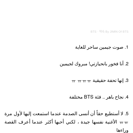
BTS
·
약속 By JIMIN Of BTS
1. صوت جيمين ساحر للغاية
2. أنا فخور بانحيازتي! مبروك لجيمين
3. إنها تحفة حقيقية ㅠ ㅠㅠㅠ
4. نجاح باهر .. فئة BTS مختلفة
5. لا أستطيع حقاً أن أنسى الصدمة عندما استمعت إليها لأول مرة
ㅠㅠ الأغنية نفسها جيدة ، لكني أحبها أكثر عندما أعرف القصة
وراءها