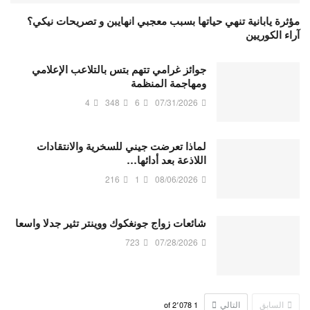
مؤثرة يابانية تنهي حياتها بسبب معجبي انهايبن و تصريحات نيكي؟
آراء الكوريين
جوائز غرامي تتهم بتس بالتلاعب الإعلامي
ومهاجمة المنظمة
4
348
6
07/31/2026
لماذا تعرضت جيني للسخرية والانتقادات
اللاذعة بعد أدائها…
216
1
08/06/2026
شائعات زواج جونغكوك ووينتر تثير جدلا واسعا
723
07/28/2026
السابق
التالي
2٬078
of
1