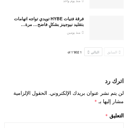
منذ يوم واحد
فرقة فتيات HYBE تويدي تواجه اتهامات
بتقليد نيوجينز بشكلٍ فاضح… مرة…
منذ يومين
السابق
التالي
1٬802
of
1
اترك رد
لن يتم نشر عنوان بريدك الإلكتروني.
الحقول الإلزامية
مشار إليها بـ
*
التعليق
*