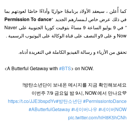
كما أُعلن ، سيعقد الأولاد برنامجًا حواريًا وأداءًا خاصًا لعودتهم بما
في ذلك عرض خاص لـمسارهم الجديد “
Permission To dance
” في 9 يوليو الساعة 9 مساءً بتوقيت كوريا الجنوبية على Naver
Now و على 9و النصف على قناة الوكالة على اليوتيوب الرسمية .
تحقق من الأزياء و رسالة الفيديو الكاملة في التغريدة أدناه.
<A Butterful Getaway with
#BTS
> on NOW.
방탄소년단이 보내온 메시지를 지금 확인해보세요!
이번주 7/9 금요일 밤 9시, NOW.에서 만나요💜
https://t.co/JJE3bspdYv
#방탄소년단
#PermissiontoDance
#AButterfulGetaway
#네이버나우
#네이버NOW
pic.twitter.com/hiH8K5hCNh