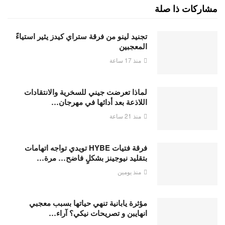
مشاركات ذا صلة
تجنيد لينو من فرقة ستراي كيدز يثير استياءً
المعجبين
منذ 17 ساعة
لماذا تعرضت جيني للسخرية والانتقادات
اللاذعة بعد أدائها في مهرجان…
منذ 21 ساعة
فرقة فتيات HYBE تويدي تواجه اتهامات
بتقليد نيوجينز بشكلٍ فاضح… مرة…
منذ يومين
مؤثرة يابانية تنهي حياتها بسبب معجبي
انهايبن و تصريحات نيكي؟ آراء…