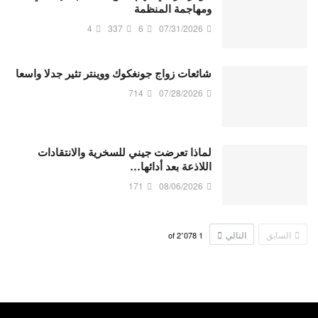
ومهاجمة المنظمة
4
337
6
07/31/2026
شائعات زواج جونغكوك ووينتر تثير جدلا واسعا
714
07/28/2026
لماذا تعرضت جيني للسخرية والانتقادات
اللاذعة بعد أدائها…
171
08/06/2026
السابق
التالي
2٬078
of
1