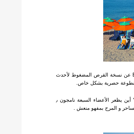
في 9 يوليو ، ستكشف فرقة BigHit Music للفتيان Bts عن نسخة القرص المضغوط لأحدث
اليوم ، تم نشر السلسلة رابعة من الصور التشويقية ٬ أين يظعر الأعضاء السبعة نامجون ٫