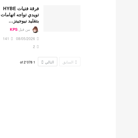
فرقة فتيات HYBE
تويدي تواجه اتهامات
بتقليد نيوجينز…
من قبل
KPS
141
08/05/2026
2
السابق
التالي
2٬078
of
1