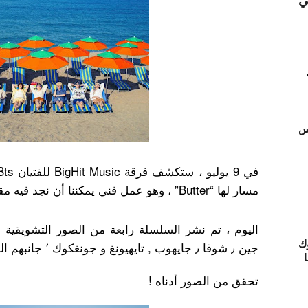
ي
تس
مسار لها “Butter” ، وهو عمل فني يمكننا أن نجد فيه مقطوعة حصرية بشكل خاص.
ك
جين ٫ شوقا ٫ جايهوب , تايهيونغ و جونغكوك ٬ جانبهم الساحر و المرح بمفهو منعش .
ا
تحقق من الصور أدناه !