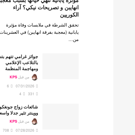
مؤثرة يابانية تنهي حياتها بسبب معجب
انهايبن و تصريحات نيكي؟ آراء
الكوريين
تحقق الشرطة في ملابسات وفاة مؤثرة
يابانية (معجبة بفرقة انهايبن) في العشرينات
من…
جوائز غرامي تتهم ب
بالتلاعب الإعلامي
ومهاجمة المنظمة
من قبل
KPS
6
07/31/2026
4
331
شائعات زواج جونغكو
ووينتر تثير جدلا واسع
من قبل
KPS
708
07/28/2026