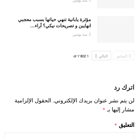
مؤثرة يابانية تنهي حياتها بسبب معجبي
انهايبن و تصريحات نيكي؟ آراء…
منذ يومين
السابق
التالي
1٬802
of
1
اترك رد
لن يتم نشر عنوان بريدك الإلكتروني.
الحقول الإلزامية
مشار إليها بـ
*
التعليق
*