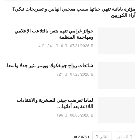
مؤثرة يابانية تنهي حياتها بسبب معجبي انهايبن و تصريحات نيكي؟
آراء الكوريين
جوائز غرامي تتهم بتس بالتلاعب الإعلامي
ومهاجمة المنظمة
4
341
6
07/31/2026
شائعات زواج جونغكوك ووينتر تثير جدلا واسعا
721
07/28/2026
لماذا تعرضت جيني للسخرية والانتقادات
اللاذعة بعد أدائها…
196
08/06/2026
السابق
التالي
2٬078
of
1