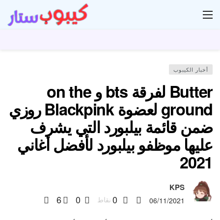
ار
أخبار الكيبوب
Butter لفرقة bts و on the
ground لعضوة Blackpink روزي
ضمن قائمة بيلبورد التي يشرف
عليها موظفو بيلبورد لأفضل أغاني
2021
KPS
6
0
0
نقاط
06/11/2021