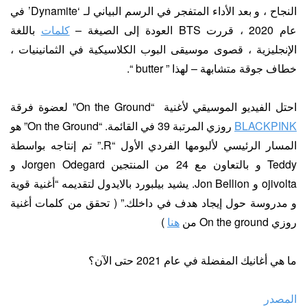
النجاح ، و بعد الأداء المتفجر في الرسم البياني لـ ‘Dynamite’ في
عام 2020 ، قررت BTS العودة إلى الصيغة –
كلمات
باللغة
الإنجليزية ، قصوى موسيقى البوب ​​الكلاسيكية في الثمانينيات ،
خطاف جوقة متشابهة – لهذا ” butter “.
احتل الفيديو الموسيقي لأغنية “On the Ground” لعضوة فرقة
BLACKPINK
روزي المرتبة 39 في القائمة. “On the Ground” هو
المسار الرئيسي لألبومها الفردي الأول “R.” تم إنتاجه بواسطة
Teddy و بالتعاون مع 24 من المنتجين Jorgen Odegard و
ojivolta و Jon Bellion. يشيد بيلبورد بالايدول لتقديمه “أغنية قوية
و مدروسة حول إيجاد هدف في داخلك.” ( تحقق من كلمات أغنية
روزي On the ground من
هنا
)
ما هي أغانيك المفضلة في عام 2021 حتى الآن؟
المصدر