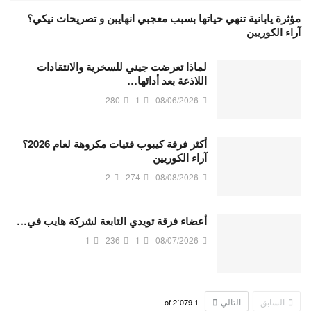
مؤثرة يابانية تنهي حياتها بسبب معجبي انهايبن و تصريحات نيكي؟
آراء الكوريين
لماذا تعرضت جيني للسخرية والانتقادات
اللاذعة بعد أدائها…
280
1
08/06/2026
أكثر فرقة كيبوب فتيات مكروهة لعام 2026؟
آراء الكوريين
2
274
08/08/2026
أعضاء فرقة تويدي التابعة لشركة هايب في…
1
236
1
08/07/2026
السابق
التالي
2٬079
of
1