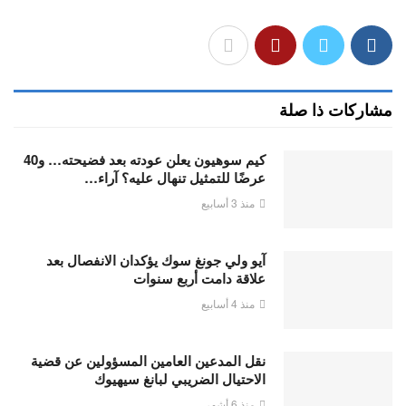
مشاركات ذا صلة
كيم سوهيون يعلن عودته بعد فضيحته… و40
عرضًا للتمثيل تنهال عليه؟ آراء…
منذ 3 أسابيع
آيو ولي جونغ سوك يؤكدان الانفصال بعد
علاقة دامت أربع سنوات
منذ 4 أسابيع
نقل المدعين العامين المسؤولين عن قضية
الاحتيال الضريبي لبانغ سيهيوك
منذ 6 أشهر