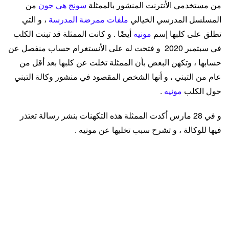
من مستخدمي الأنترنت المنشور بالممثلة
سونج هي جون
من
المسلسل المدرسي الخيالي
ملفات ممرضة المدرسة
، و التي
تطلق على كلبها إسم
مونيه
أيضًا . و كانت الممثلة قد تبنت الكلب
في سبتمبر 2020 و فتحت له على الأنستغرام حساب منفصل عن
حسابها ، وتكهن البعض بأن الممثلة تخلت عن كلبها بعد أقل من
عام من التبني ، و أنها الشخص المقصود في منشور وكالة التبني
حول الكلب
مونيه
.
و في 28 مارس أكدت الممثلة هذه التكهنات بنشر رسالة تعتذر
فيها للوكالة ، و تشرح سبب تخليها عن مونيه .
مرحبا ، أنا سونغ هي جون . أعتذر بصدق عن التسبب بالقلق الكبير
للجميع . منذ حوالي شهرين ، وصل كلب jindo صغير إلى المنزل
المجاور ، و الذي يشترك معي في جدار و ساحة . عندما شعر
مونيه بوجود الكلب ، لم يستطع النوم و نبح طوال الليل . مع مرور
الوقت وفض أن يأكل بل و أصبح يتقيأ كل ما يأكله . قال الطبيب
البيطري أن السبب هو الإجهاد ، لذلك قررت أن الإنتقال هو الخيار