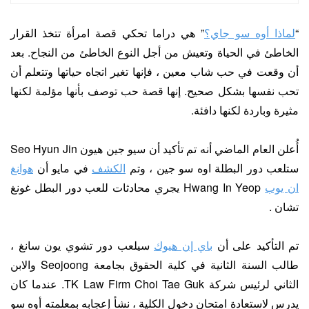
“
لماذا أوه سو جاي؟
” هي دراما تحكي قصة امرأة تتخذ القرار
الخاطئ في الحياة وتعيش من أجل النوع الخاطئ من النجاح. بعد
أن وقعت في حب شاب معين ، فإنها تغير اتجاه حياتها وتتعلم أن
تحب نفسها بشكل صحيح. إنها قصة حب توصف بأنها مؤلمة لكنها
مثيرة وباردة لكنها دافئة.
أُعلن العام الماضي أنه تم تأكيد أن سيو جين هيون Seo Hyun Jin
ستلعب دور البطلة اوه سو جين ، وتم
الكشف
في مايو أن
هوانغ
ان يوب
Hwang In Yeop يجري محادثات للعب دور البطل غونغ
تشان .
تم التأكيد على أن
باي إن هيوك
سيلعب دور تشوي يون سانغ ،
طالب السنة الثانية في كلية الحقوق بجامعة Seojoong والابن
الثاني لرئيس شركة TK Law Firm Choi Tae Guk. عندما كان
يدرس لاستعادة امتحان دخول الكلية ، نشأ إعجابه بمعلمته أوه سو