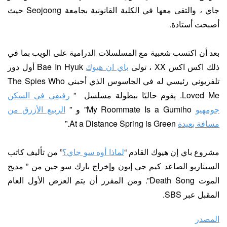
جاي ، والتقى معها في الكلية القانونية بجامعة Seojoong حيث
أصبحت أستاذة.
بعد أن اكتسب شعبية مع المسلسلات الدرامية على الويب بما في
ذلك اكس اكس XX ، تولى
باي ان هيوك
Bae In Hyuk أول دور
تلفزيوني رئيسي له في الجاسوس الذي أحبني The Spies Who
Loved Me. يقوم حاليًا ببطولة مسلسل ”
رفيقي في السكن
جومهيو
My Roommate Is a Gumiho” و ”
الربيع الأزرق من
مسافة بعيدة
At a Distance Spring is Green.”
مشروع باي إن هيوك القادم “
لماذا أوه سو جاي؟
” من تأليف كاتب
السيناريو الصاعد كيم جي إيون وإخراج بارك سو جين من ” مديح
الموت Death Song”. ومن المقرر أن يتم العرض الأول العام
المقبل عبر SBS.
المصدر