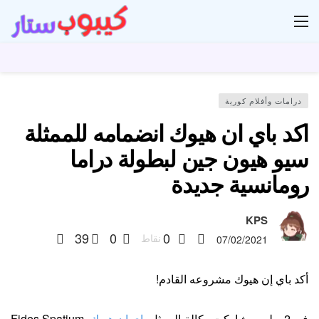
ار
درامات وأفلام كورية
اكد باي ان هيوك انضمامه للممثلة
سيو هيون جين لبطولة دراما
رومانسية جديدة
KPS
39
0
0
نقاط
07/02/2021
أكد باي إن هيوك مشروعه القادم!
في 2 يوليو ، شاركت وكالة الممثل
باي ان هيوك
Fides Spatium