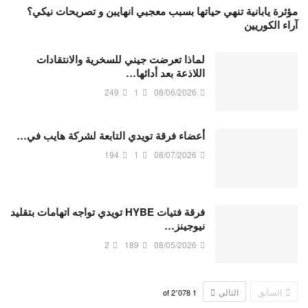
مؤثرة يابانية تنهي حياتها بسبب معجبي انهايبن و تصريحات نيكي؟
آراء الكوريين
لماذا تعرضت جيني للسخرية والانتقادات
اللاذعة بعد أدائها…
249
1
08/06/2026
أعضاء فرقة تويدي التابعة لشركة هايب في…
194
1
08/07/2026
فرقة فتيات HYBE تويدي تواجه اتهامات بتقليد
نيوجينز…
2
189
08/05/2026
السابق
التالي
2٬078
of
1