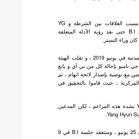
ادعى “A” أن التحقيق مع B.I قد تم التستر عليه بسبب العلاقات بين الشرطة و YG
Entertainment. ذكر “A” أن الشرطة لم تحقق مع B.I حتى بعد رؤية الأدلة المتعلقة
أبلغ “A” القضية إلى هيئة مكافحة الفساد و الحقوق المدنية في يونيو 2019 ، و نقلت الهيئة
جي نامبو بإحالة كل من بي آي و يانغ
مع توصية بإصدار لائحة اتهام ، ثم
مركزية ، حيث قاموا بالتحقيق في
وفقًا للتقارير ، نفى يانغ هيون سوك Yang Hyun Suk بشدة هذه المزاعم ، لكن المدعين
ستعقد جلسة الاستماع الأولى لـ Yang Hyun Suk في 25 يونيو ، وستعقد جلسة B.I في 9