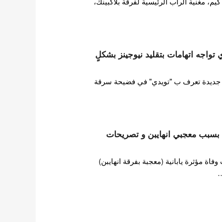
 مغنية الراب الرئيسية لفرقة بلاكبينك،
ات HYBE تويدي تواجه اتهامات بتقليد نيوجينز بشكلٍ
ورطت فرقة فتيات HYBE جديدة تعرف ب "تويدي" في فضيحة سرقة
ها بسبب معجبي انهايبن و تصريحات
ة مؤثرة يابانية (معجبة بفرقة انهايبن)
…