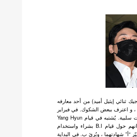
جوانا و LSD (حمض الليسرجيك ثنائي إيثيل أميد) من أحد معارفه
 ” A “) في عام 2016 و استخدامه ، و اعترف ببعض الشكوك. في فبراير
2020 ، أفيد أنه كانت نتيجة اختبارات تعاطي المخدرات سلبية. يُشتبه في قيام Yang Hyun
Suk بإقناع وتهديد “A” في عام 2016 للتراجع عن بيانهم حول قيام B.I بشراء واستخدام
“أ” شهادتهما ، وبُرئ ب. في البداية