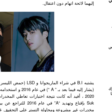
ي
إليهما لائحة اتهام دون اعتقال.
تس
يشتبه B.I في شراء الماري
ك
(يشار إليه فيما بعد بـ
ا
مخدرات غير مشروعة ومحاولة التستر على التحقيق. غيّر 