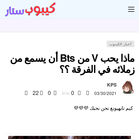
ار
أخبار الكيبوب
ماذا يحب V من Bts أن يسمع من
زملائه في الفرقة ؟؟
KPS
22
0
0
نقاط
03/30/2021
كيم تايهيونغ نحن نحبك 💜💜💜