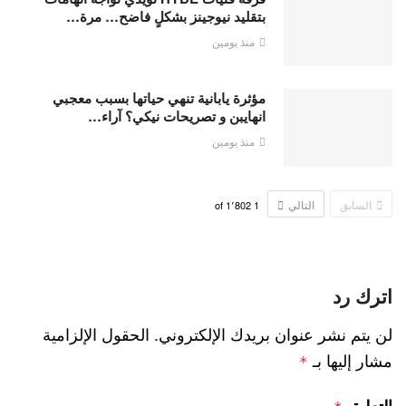
بتقليد نيوجينز بشكلٍ فاضح… مرة…
منذ يومين
مؤثرة يابانية تنهي حياتها بسبب معجبي
انهايبن و تصريحات نيكي؟ آراء…
منذ يومين
السابق
التالي
1٬802
of
1
اترك رد
لن يتم نشر عنوان بريدك الإلكتروني.
الحقول الإلزامية
مشار إليها بـ
*