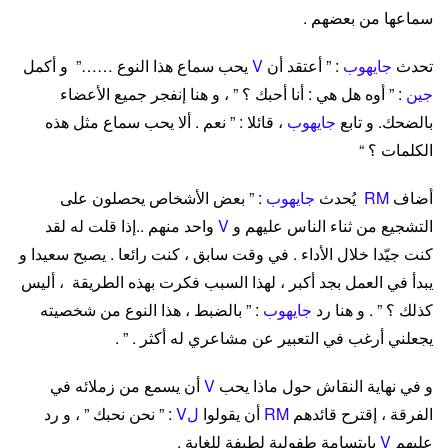
سماعها من بعضهم .
تحدث
جايهوب
: ” أعتقد أن
V
يحب سماع هذا النوع ……” و أكمل
جين
: ” أوه هل هي : أنا أحبك ؟ ” ، و هنا إنفجر جميع الأعضاء
بالضحك. و تابع
جايهوب
، قائلا : ” نعم . ألا يحب سماع مثل هذه
الكلمات ؟ “
أضاف
RM
يُحدث
جايهوب
: ” بعض الأشخاص يحصلون على
التشجيع من ثناء الناس عليهم و
V
واحد منهم ..إذا قلت له لقد
كنت جيّدا خلال الأداء . في وقت سابق ، كنت رائعا . يصبح سعيدا و
يبدأ في العمل بجد أكبر ، لهذا السبب فكرت بهذه الطريقة ، أليس
كذلك ؟ ” . و هنا رد
جايهوب
: ” بالضبط ، هذا النوع من شخصيته
يجعلني أرغب في التعبير عن مشاعري له أكثر . ” .
و في نهاية النقاش حول ماذا يحب
V
أن يسمع من زملائه في
الفرقة ، إقترح قائدهم
RM
أن يقولوا
لV
: ” نحن نحبك ” ، و رد
عليهم
V
بإبتسامة طفولية لطيفة للغاية .