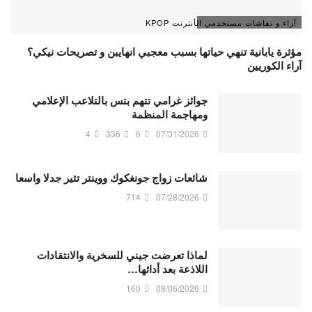
آراء و نقاشات مستخدمي الأنترنت KPOP
مؤثرة يابانية تنهي حياتها بسبب معجبي انهايبن و تصريحات نيكي؟
آراء الكوريين
جوائز غرامي تتهم بتس بالتلاعب الإعلامي
ومهاجمة المنظمة
4
336
6
07/31/2026
شائعات زواج جونغكوك ووينتر تثير جدلا واسعا
714
07/28/2026
لماذا تعرضت جيني للسخرية والانتقادات
اللاذعة بعد أدائها…
160
08/06/2026