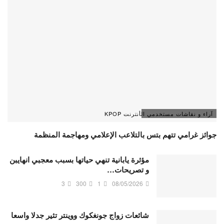
آراء و نقاشات مستخدمي الأنترنت KPOP
جوائز غرامي تتهم بتس بالتلاعب الإعلامي ومهاجمة المنظمة
مؤثرة يابانية تنهي حياتها بسبب معجبي انهايبن
و تصريحات…
3
300
1
08/05/2026
شائعات زواج جونغكوك ووينتر تثير جدلا واسعا