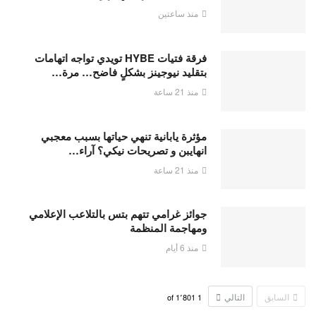
منذ ساعتين
فرقة فتيات HYBE تويدي تواجه اتهامات
بتقليد نيوجينز بشكلٍ فاضح… مرة…
منذ 21 ساعة
مؤثرة يابانية تنهي حياتها بسبب معجبي
انهايبن و تصريحات نيكي؟ آراء…
منذ 21 ساعة
جوائز غرامي تتهم بتس بالتلاعب الإعلامي
ومهاجمة المنظمة
منذ 6 أيام
السابق
التالي
1٬801
of
1