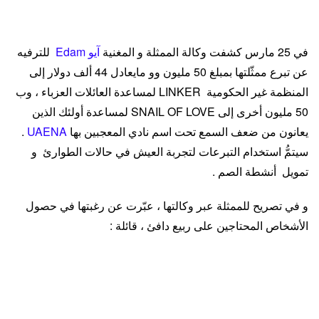
في 25 مارس كشفت وكالة الممثلة و المغنية
آيو
Edam
للترفيه
عن تبرع ممثّلتها بمبلغ 50 مليون وو مايعادل 44 ألف دولار إلى
المنظمة غير الحكومية LINKER لمساعدة العائلات العزباء ، وب
50 مليون أخرى إلى SNAIL OF LOVE لمساعدة أولئك الذين
يعانون من ضعف السمع تحت اسم نادي المعجبين بها
UAENA
.
سيتمُّ استخدام التبرعات لتجربة العيش في حالات الطوارئ و
تمويل أنشطة الصم .
و في تصريح للممثلة عبر وكالتها ، عبّرت عن رغبتها في حصول
الأشخاص المحتاجين على ربيع دافئ ، قائلة :
لقد ذهب الشتاء البارد الذي جعلنا نتأرجح ، و الربيع الدافئ قادم
إلينا . اليوم 25 مارس سنشارك دفء الربيع مع UAENA ، الذي
انتظر بصمت ألبوم IU الخامس ، أتمنى أن يصل الربيع الدافئ إلى