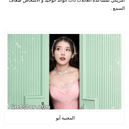
السمع .
المغنية آيو