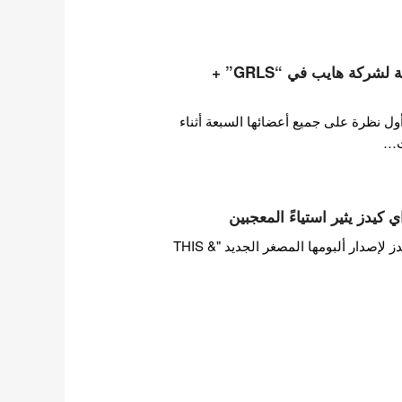
أعضاء فرقة تويدي التابعة لشركة هايب في “GRLS” +
ول نظرة على جميع أعضائها السبعة أثناء
ت…
 كيدز يثير استياءً المعجبين
بينما تستعد فرقة ستراي كيدز لإصدار ألبومها المصغر الجديد "THIS &