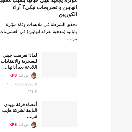
مؤثرة يابانية تنهي حياتها بسبب معجب
انهايبن و تصريحات نيكي؟ آراء
الكوريين
تحقق الشرطة في ملابسات وفاة مؤثرة
يابانية (معجبة بفرقة انهايبن) في العشرينات
من…
لماذا تعرضت جيني
للسخرية والانتقادات
اللاذعة بعد أدائها…
من قبل
KPS
1
08/06/2026
271
أعضاء فرقة تويدي
التابعة لشركة هايب
في…
من قبل
KPS