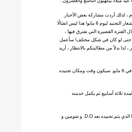
يوم ، لذلك أردت مشاركة بعض الأخبار
الجيدة ، ولكن هناك شيء أريد أن أخبرك به أولاً! لقد تلقيت إشعار التجنيد ليوم 6 مايو! هذا ليس انفثالًا
خلال الفترة القصيرة التي نفترق فيها ،
، حتى لو كان في شكل مختلف! سأعمل
 لذا بدلاً من مطالبتكم بالانتظار ، أريد
كما صرحت وكالة بيكهيون SM للترفيه : ” سوف يتم تجنيده في 6 مايو. سيكون وقت ومكان تجنيده
ساسي لمدة ثلاثة أسابيع ثم يكمل خدمته
و بالإلتحاق بيكهيون بالجيش يصبح العضو السادس في EXO الذي يتم تجنيده بعد D.O. و شومين و