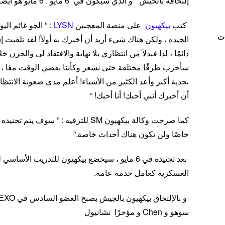
إلتحاقه بالجيش ٬ و الذي سيكون في 6 مايو . 6 مايو هو أيضًا عيد ميلاد بيكهيون التاسع والعشرون .
كتب
بيكهيون
على منصة المعجبين
LYSN
: ” الجو غائم ال
ات
دائمًا ، لذا فبدلاً من انتظاري بلا نهاية والافتقاد لي والحزن 
سأجرب طرقًا مختلفة حتى نشعر وكأننا نقضي الوقت معًا 
بجدية أكبر وأعد الكثير من الأشياء! أعلم مدى صعوبة الانتظار ،
أن أخبرك أنني أحبك! أنا أحبك! “
خاصًا ولن تكون هناك أحداث خاصة.”
بعد تجنيده في 6 مايو ، سيخضع بيكهيون للتدريب الأ
العسكرية كعامل خدمة عامة.
سوهو و Chen و مؤخرًا تشانيول