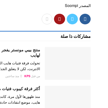
المصدر Soompi
مشاركات ذا صلة
منتج بيبي مونستر يفجر ا
لهايب
تحولت فرقة فتيات هايب الق
الانترنت، لكن لا يتعلق الج
من قبل
KPS
منذ ساعتين
أكثر فرقة كيبوب فتيات مكروهة لعام 6
منذ ظهورها لأول مرة، كانت 
هايب، موضع انتقادات حادة