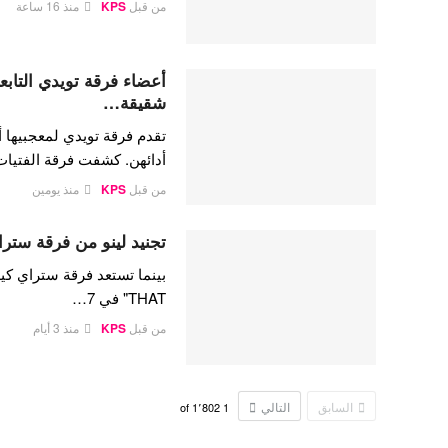
من قبل
KPS
منذ 16 ساعة
شقيقة…
تقدم فرقة تويدي لمعجبيها أ
أدائهن. كشفت فرقة الفتيا
من قبل
KPS
منذ يومين
تجنيد لينو من فرقة ستراي
THAT" في 7…
من قبل
KPS
منذ 3 أيام
السابق
التالي
1٬802
of
1