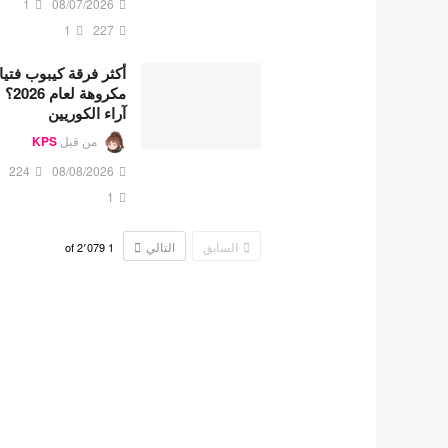
1
08/07/2026
1
227
أكثر فرقة كيبوب فتي
مكروهة لعام 2026؟
آراء الكوريين
من قبل
KPS
224
08/08/2026
1
السابق
التالي
2٬079
of
1