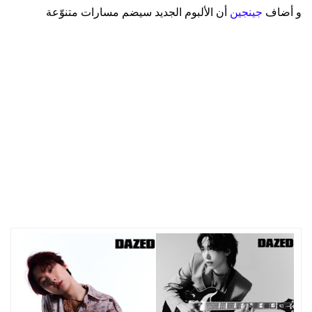
و أضاف
جينجين
أن الألبوم الجديد سيضم مسارات متنوّعة
All Yours ألبوم متنوّع لا يعبّرعن سحر أعضاء فرقة Astro
الأصلي فحسب ، بل سيظهر جوانب مختلفة و جديدة للمجموعة .