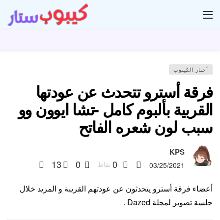
ار
أخبار الكيبوب
فرقة أسترو تتحدث عن عودتها
القربية بألبوم كامل -تشا ايوون وو
سبب لون شعره الفاتح
KPS
13
0
0
نقاط
03/25/2021
أعضاء فرقة أسترو يتحدثون عن عودتهم القريبة و المزيد خلال
جلسة تصوير لمجلة Dazed .