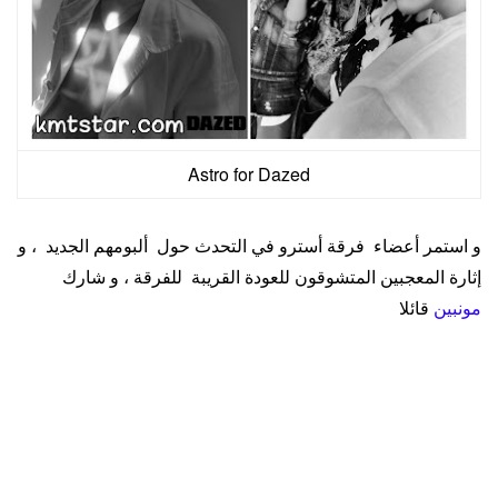
Astro for Dazed
و استمر أعضاء فرقة أسترو في التحدث حول ألبومهم الجديد ، و
إثارة المعجبين المتشوقون للعودة القريبة للفرقة ، و شارك
مونبين
قائلا
في ألبوم All Yours ننقل مشاعرنا رغبة في منح جماهير أسترو
كل شيء , هناك مجموعة متنوعة من الأغاني المبهجة ، و لكن
مسار عنوان الألبوم الأقوى على وجه الخصوص ، يمكنكم أن
تتطلّعوا للألبوم بثقة .