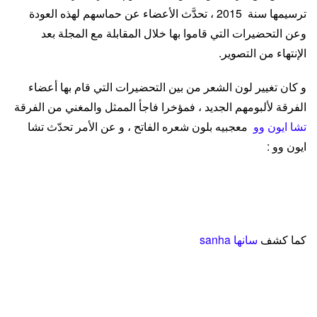
ترسيمها سنة 2015 ، تحدَّث الأعضاء عن حماسهم لهذه العودة
وعن التحضيرات التي قاموا بها خلال المقابلة مع المجلة بعد
الإنتهاء من التصوير.
و كان تغيير لون الشعر من بين التحضيرات التي قام بها
أعضاء
الفرقة لألبومهم الجديد ، ف
مؤخرا
فاجأ الممثل والمغني من الفرقة
تشا ايون وو
معجبيه بلون شعره الفاتح ، و عن الأمر تحدّث تشا
ايون وو :
هذه هي المرة الأولى التي أصبغ فيها شعري بلون فاتح ، هذا لأنّنا
نستعد لعودة ASTRO ، و الذي سيكون قريباً.
كما كشف
سانها sanha
في طريقي إلى التصوير ، تخيلّت نوع تعابير الوجه و الوضعيات
التي سأستخدمها أثناء التصوير للمجلة . لأنني أريد تجربة أشياء
جديدة لكل صورة . أقضي الكثير من الوقت في التفكير في الأمر