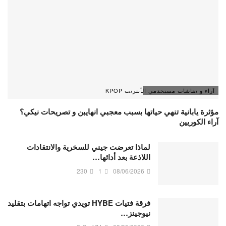
آراء و نقاشات مستخدمي الأنترنت KPOP
مؤثرة يابانية تنهي حياتها بسبب معجبي انهايبن و تصريحات نيكي؟
آراء الكوريين
لماذا تعرضت جيني للسخرية والانتقادات
اللاذعة بعد أدائها…
230
1
08/06/2026
فرقة فتيات HYBE تويدي تواجه اتهامات بتقليد
نيوجينز…