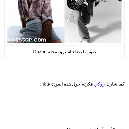
صورة اعضاء استرو لمجلة Dazed
كما شارك
روكي
فكرته حول هذه العودة قائلا :
هذا الألبوم هو إعلان أسترو بأنّنا نبدأ بداية جديدة ، و بأننا تحسنَّا
كثيراً مقارنة بما أظهرناه في الماضي . من حيث الموسيقى ،
تصميم الرقصات ، كل شيء ، وجدنا الطريق الصحيح .