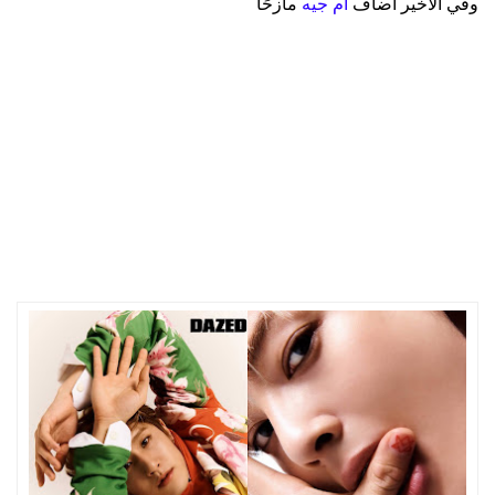
وفي الأخير أضاف
أم جيه
مازحًا
يتضمن ألبومنا الجديد أغنية قمت بتلّحينها , على الرغم من أنَّني لا
أستطيع الخوض في الكثير من التفاصيل لأنَّنا لم نصدرها بعد ،
سأقول فقط أنني كتبت كلمات الأغاني أثناء مقارنة مشاعرAstro
اتجاه Aroha ( نادي معجبي الفرقة ) بالنجوم .