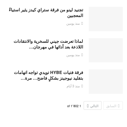
تجنيد لينو من فرقة ستراي كيدز يثير استياءً
المعجبين
منذ يومين
لماذا تعرضت جيني للسخرية والانتقادات
اللاذعة بعد أدائها في مهرجان…
منذ يومين
فرقة فتيات HYBE تويدي تواجه اتهامات
بتقليد نيوجينز بشكلٍ فاضح… مرة…
منذ 3 أيام
السابق
التالي
1٬802
of
1