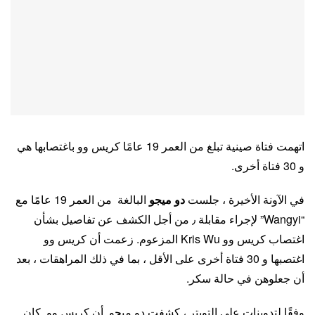
اتهمت فتاة صينية تبلغ من العمر 19 عامًا كريس وو باغتصابها هي
و 30 فتاة أخرى.
في الآونة الأخيرة ، جلست
دو ميجو
البالغة من العمر 19 عامًا مع
“Wangyi” لإجراء مقابلة ٫ من أجل الكشف عن تفاصيل بشأن
اغتصاب كريس وو Kris Wu المزعوم. زعمت أن كريس وو
اغتصبها و 30 فتاة أخرى على الأقل ، بما في ذلك المراهقات ، بعد
أن جعلوهن في حالة سكر.
وفقًا لتدوينات على التويتر ، كشفت دو ميجو أن كريس وو كان