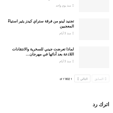
منذ يوم واحد
تجنيد لينو من فرقة ستراي كيدز يثير استياءً
المعجبين
منذ 3 أيام
لماذا تعرضت جيني للسخرية والانتقادات
اللاذعة بعد أدائها في مهرجان…
منذ 3 أيام
السابق
التالي
1٬802
of
1
اترك رد