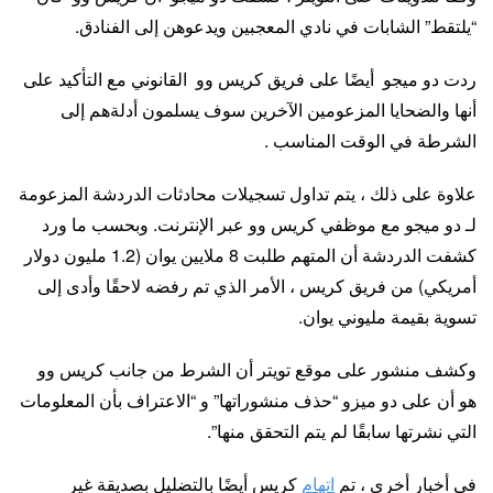
“يلتقط” الشابات في نادي المعجبين ويدعوهن إلى الفنادق.
ردت دو ميجو أيضًا على فريق كريس وو القانوني مع التأكيد على
أنها والضحايا المزعومين الآخرين سوف يسلمون أدلةهم إلى
الشرطة في الوقت المناسب .
علاوة على ذلك ، يتم تداول تسجيلات محادثات الدردشة المزعومة
لـ دو ميجو مع موظفي كريس وو عبر الإنترنت. وبحسب ما ورد
كشفت الدردشة أن المتهم طلبت 8 ملايين يوان (1.2 مليون دولار
أمريكي) من فريق كريس ، الأمر الذي تم رفضه لاحقًا وأدى إلى
تسوية بقيمة مليوني يوان.
وكشف منشور على موقع تويتر أن الشرط من جانب كريس وو
هو أن على دو ميزو “حذف منشوراتها” و “الاعتراف بأن المعلومات
التي نشرتها سابقًا لم يتم التحقق منها”.
في أخبار أخرى ، تم
اتهام
كريس أيضًا بالتضليل بصديقة غير