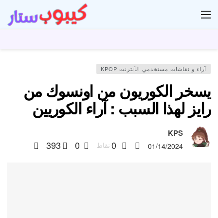
ار
آراء و نقاشات مستخدمي الأنترنت KPOP
يسخر الكوريون من اونسوك من
رايز لهذا السبب : آراء الكوريين
KPS
393
0
0
نقاط
01/14/2024