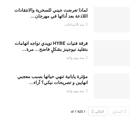
لماذا تعرضت جيني للسخرية والانتقادات
اللاذعة بعد أدائها في مهرجان…
منذ 8 ساعات
فرقة فتيات HYBE تويدي تواجه اتهامات
بتقليد نيوجينز بشكلٍ فاضح… مرة…
منذ يوم واحد
مؤثرة يابانية تنهي حياتها بسبب معجبي
انهايبن و تصريحات نيكي؟ آراء…
منذ يوم واحد
السابق
التالي
1٬423
of
1