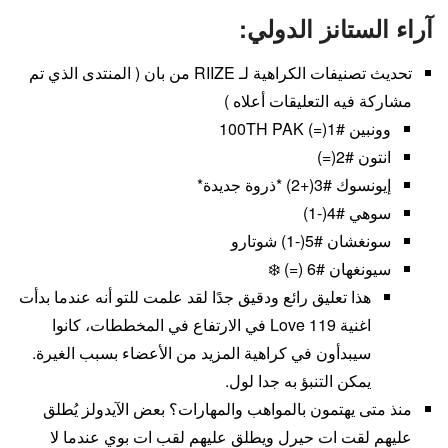
آراء الستانز الدولي:
تحديث تصنيفات الكراهية لـ RIIZE من بان ( المنتدى الذي تم
مشاركة فيه التعليقات أعلاه )
وونبين #1(=) 100TH PAK
انتون #2(=)
إيونسوك #3(+2) *ذروة جديدة*
سوهي #4(-1)
سونغشان #5(-1) شوتارو
سيونغهان #6 (=) ❄️
هذا تعليق رائع ودقيق جدًا لقد علمت للتو أنه عندما بدأت
اغنية Love 119 في الارتفاع في المخططات، كانوا
سيبدأون في كراهية المزيد من الأعضاء بسبب الغيرة.
يمكن التنبؤ به جدا لول.
منذ متى يهتمون بالمواهب والمهارات؟ بعض الآيدولز يُطلق
عليهم لقت ات حيرل ويطلق عليهم لقب ات بوي عندما لا