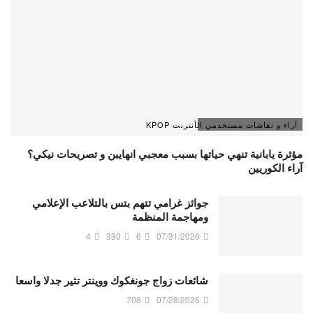
آراء و نقاشات مستخدمي الأنترنت KPOP
مؤثرة يابانية تنهي حياتها بسبب معجبي انهايبن و تصريحات نيكي؟
آراء الكوريين
جوائز غرامي تتهم بتس بالتلاعب الإعلامي
ومهاجمة المنظمة
4
330
6
07/31/2026
شائعات زواج جونغكوك ووينتر تثير جدلا واسعا
708
07/28/2026