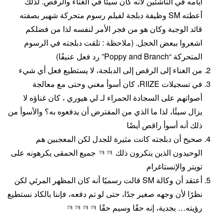
أيامه في الناشئين لأنه كان سيئًا في الغناء والرقص. لذلك
أعطته SM وظيفة دبلجة لفيلم رسوم متحركة شهير بصفته
قائد الوجبة وكان هو من فجر الأمر لنفسه لذا من فضلكم
اشعروا ببعض الخجل. (ملاحظة : تلقت دبلجته في الرسوم
المتحركة “Poppy and Branch” رد فعل عنيفًا)
من الغناء إلى الرقص إلى الدبلجة، لا يستطيع فعل أي شيء
في تسجيلات RIIZE، كان أسوأ مغني وحتى مع معالجة
أصواتهم على السجادة الحمراء لـ لي هيوري ، كان غناؤه لا
يزال سيئًا، لذا ما الذي من المفترض أن يدفعوه به؟ والأسوأ من
ذلك أنه أسوأ راقص أيضًا
صحيح أن دبلجته كانت مثيرة للجدل لكن المعجبين هم
الوحيدون الذين ينكرون ذلك ㅋㅋ جميع الحمقى يكرهونه على
تويتر والإنستاغرام
أعتقد أن وكالة SM قالت رسميًا أنه كان المظهر المرئي لكن
نظرًا لأن وجهه صغير جدًا، حتى لو تم دفعه، فإننا بالكاد نستطيع
رؤيته… بجدية، إنه حقًا وسيم حقًا ㅋㅋㅋㅋ