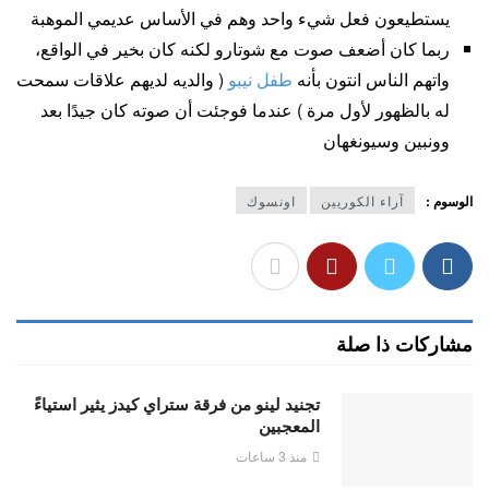
يستطيعون فعل شيء واحد وهم في الأساس عديمي الموهبة
ربما كان أضعف صوت مع شوتارو لكنه كان بخير في الواقع،
واتهم الناس انتون بأنه
طفل نيبو
( والديه لديهم علاقات سمحت
له بالظهور لأول مرة ) عندما فوجئت أن صوته كان جيدًا بعد
وونبين وسيونغهان
الوسوم :
آراء الكوريين
اونسوك
مشاركات ذا صلة
تجنيد لينو من فرقة ستراي كيدز يثير استياءً
المعجبين
منذ 3 ساعات