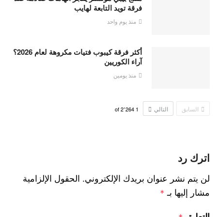
فرقة تويد التابعة لهايب
منذ يوم واحد
أكثر فرقة كيبوب فتيات مكروهة لعام 2026؟
آراء الكوريين
منذ يومين
السابق
التالي
2٬264
of
1
اترك رد
لن يتم نشر عنوان بريدك الإلكتروني.
الحقول الإلزامية
مشار إليها بـ
*
التعليق