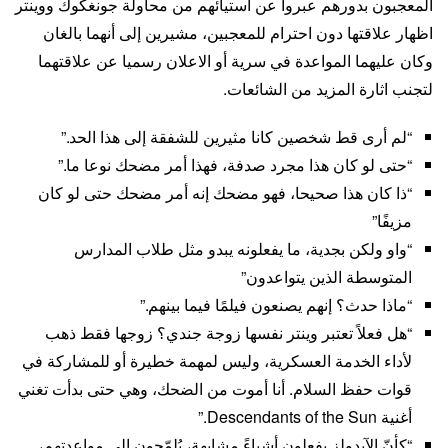
المعجبون بدورهم عبروا عن استيائهم من محاولة جونغكوك ووينتر
اظهار علاقتها دون احترام للمعجبين، مشيرين إلى أنهما بالغان
وكان عليهما المواعدة في سرية أو الاعلان رسميا عن علاقتهما
لتجنب اثارة المزيد من الشائعات.
“لم أرى قط شخصين كانا مثيرين للشفقة إلى هذا الحد.”
“حتى لو كان هذا مجرد صدفة، فهذا أمر مضحك نوعا ما.”
“ذا كان هذا صحيحا، فهو مضحك إنه أمر مضحك حتى لو كان
مزيفًا”
“واو ولكن بجدية، ما يفعلونه يبدو مثل طلاب المدارس
المتوسطة الذين يتواعدون”
“ماذا حدث؟ إنهم يصنعون فيلمًا فيما بينهم.”
“هل فعلاً تعتبر وينتر نفسها زوجة جندي؟ زوجها فقط ذهب
لأداء الخدمة العسكرية، وليس لمهمة خطيرة أو للمشاركة في
قوات حفظ السلام. أنا أموت من الضحك، وهي حتى بدأت تغني
أغنية Descendants of the Sun.”
“كأنّ الآيدولز يفعلون أشياءً مشابهة، يُلمّحون إلى مواعدتهم،