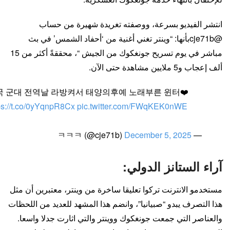
انتشر الفيديو بسرعة، ووصفته تغريدة شهيرة من حساب
@cje71bبأنها: “وينتر تغني أغنية من ‘أحفاد الشمس’ في بث
مباشر في يوم تسريح جونغكوك من الجيش “، محققةً أكثر من 15
ألف إعجاب و5 ملايين مشاهدة حتى الآن.
국 군대 전역날 라방켜서 태양의후예 노래부른 윈터❤️
ps://t.co/0yYqnpR8Cx
pic.twitter.com/FWqKEK0nWE
December 5, 2025
— ㅋㅋㅋ (@cje71b)
آراء الستانز الدولي:
مستخدمو الانترنت تركوا تعليقا ساخرة من وينتر، معتبرين أن مثل
هذا التصرف يبدو “صبيانيا”، وانضم هذا المشهد للعديد من اللحظات
والعناصر التي جمعت جونغكوك ووينتر والتي اثارت جدلا واسعا.