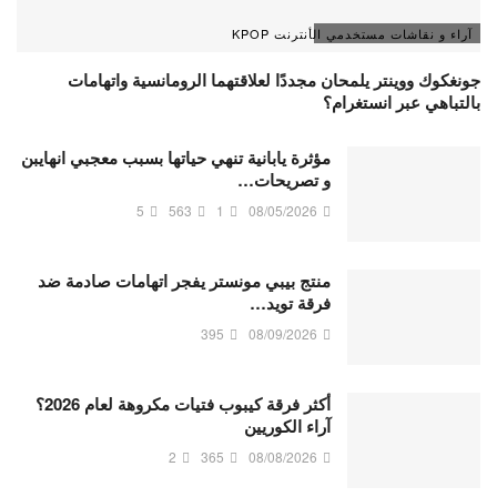
آراء و نقاشات مستخدمي الأنترنت KPOP
جونغكوك ووينتر يلمحان مجددًا لعلاقتهما الرومانسية واتهامات
بالتباهي عبر انستغرام؟
مؤثرة يابانية تنهي حياتها بسبب معجبي انهايبن
و تصريحات…
5
563
1
08/05/2026
منتج بيبي مونستر يفجر اتهامات صادمة ضد
فرقة تويد…
395
08/09/2026
أكثر فرقة كيبوب فتيات مكروهة لعام 2026؟
آراء الكوريين
2
365
08/08/2026