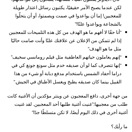
لكن عندما يصبح الأمر حقيقيًا، يكتبون رسائل اعتذار طويلة
للمعجبين! إما أن يواعدوا في صمت ويصمتوا، أو أن يتحلّوا
بالشجاعة ويواعدوا علنًا!”
“أنا حقًا لا أفهم ما هو الهدف من كل هذه التلميحات للمعجبين
إذا لم تتمكن من الإعلان عن علاقتك علنًا وأنت صامت حاليًا
مثل ما هو الهدف”
“إنهم يعاملون حياتهم العاطفية مثل فيلم رومانسي سخيف”
“إنها تتصرف كما لو أن صديقه خدم مثل سونغ جونغ كي في
دراما أحفاد الشمس باستخدام مدفع دبابة أو شيء من هذا
القبيل بينما كان صديقه يطبخ ويغسل الأطباق في الجيش.”
من جهة أخرى، دافع المعجبون عن وينتر مؤكدين أن الأغنية كانت
طلب من معجبيها:”غنيت أغنية طلبها أحد المعجبين. لقد غنيت
أغنية أخرى في ذلك اليوم أيضًا، لا تكن متسلطًا جدًا”
ما رأيك؟