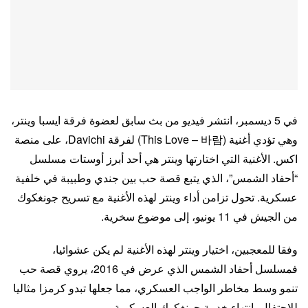
في 5 ديسمبر، انتشر فيديو من بث سابق لعضوة فرقة ايسبا وينتر،
وهي تؤدي أغنية (This Love – 바람) لفرقة Davichi، على منصة
اكس. الأغنية التي اختارتها وينتر هي أحد أبرز أوستات مسلسل
“أحفاد الشمس”، الذي يتبع قصة حب بين جندي وطبيبة في خلفية
عسكرية. تحول تزامن أداء وينتر لهذه الأغنية مع تسريح جونغكوك
من الجيش في 11 يونيو، إلى موضوع سخرية.
وفقا للمعجبين، اختيار وينتر لهذه الأغنية لم يكن عشوائيا،
فمسلسل أحفاد الشمس الذي عرض في 2016، يروي قصة حب
تنمو وسط مخاطر الواجب العسكري، مما جعلها تبدو كرمزا مثاليا
للإحتفال بانتهاء خدمة جونغكوك العسكرية.