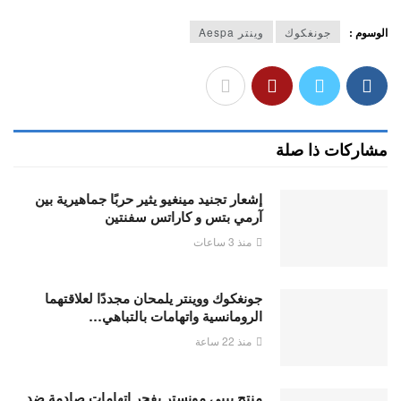
الوسوم :
جونغكوك
وينتر Aespa
مشاركات ذا صلة
إشعار تجنيد مينغيو يثير حربًا جماهيرية بين
آرمي بتس و كاراتس سفنتين
منذ 3 ساعات
جونغكوك ووينتر يلمحان مجددًا لعلاقتهما
الرومانسية واتهامات بالتباهي…
منذ 22 ساعة
منتج بيبي مونستر يفجر اتهامات صادمة ضد