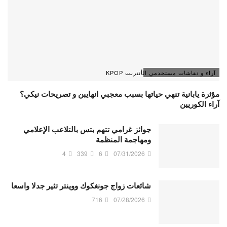
آراء و نقاشات مستخدمي الأنترنت KPOP
مؤثرة يابانية تنهي حياتها بسبب معجبي انهايبن و تصريحات نيكي؟
آراء الكوريين
جوائز غرامي تتهم بتس بالتلاعب الإعلامي
ومهاجمة المنظمة
4
339
6
07/31/2026
شائعات زواج جونغكوك ووينتر تثير جدلا واسعا
716
07/28/2026