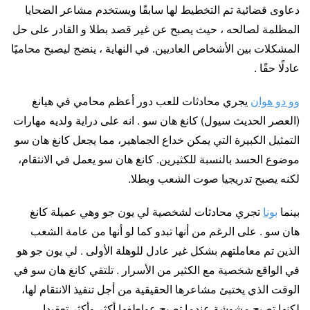
دعاوى قضائية تم التخطيط لها سابقًا ويستخدم مشاعر الضحايا
المظلمة لصالحه ، حيث يصبح عن غير قصد بطلا و القادر على حل
المشكلات بين الأشخاص العاديين. في النهاية ، ينضج ليصبح محاميًا
عادلًا حقًا .
وو دو هوان
يجري محادثات للعب دور أعظم محامي في هيانغ
(العصر الحديث سيول) كانغ هان سو . انه على دراية ولديه مهارات
التمثيل الكبيرة التي يمكن خداع الجماهير، مما يجعل كانغ هان سو
موضوع الحسد بالنسبة للكثيرين. كانغ هان سو يعمل في الانتقام،
لكنه يصبح تدريجيا صوت الشعب وبطلا.
بينما
بونا
تجري محادثات لشخصية لي يون جو وهي عميلة كانغ
هان سو . على الرغم من أنها تبدو كما لو أنها من عامة الشعب
الذين تم معاملتهم بشكل غير عادل للوهلة الأولى . لي يون جو هو
في الواقع شخصية مع الكثير من الأسرار . تلتقي كانغ هان سو في
الوقت الذي يختبئ مشاعرها الحقيقية من أجل تنفيذ الانتقام لها،
لكنها تصبح مشوشة عندما تصبح عواطفها أكثر وأكثر تعقيدا.