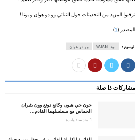
ترقبوا المزيد من التحديثات حول الثنائي وو دو هوان و بونا !
المصدر (
1
)
الوسوم :
بونا WJSN
وو دو هوان
مشاركات ذا صلة
جون جي هيون وكانغ دونغ وون يثيران
الحماس مع مسلسلهما القادم…
منذ سنة واحدة
القائمة الكاملة للفائزين في حفل توزيع جوائز