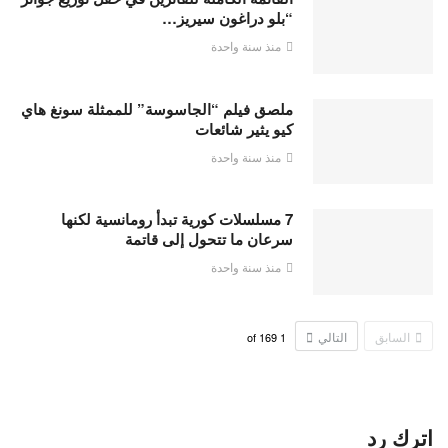
“بلو دراغون سيريز…
منذ سنة واحدة
ملصق فيلم “الجاسوسة” للممثلة سونغ هاي
كيو يثير شائعات
منذ سنة واحدة
7 مسلسلات كورية تبدأ رومانسية لكنها
سرعان ما تتحول إلى قاتمة
منذ سنة واحدة
السابق
التالي
169
of
1
اترك رد