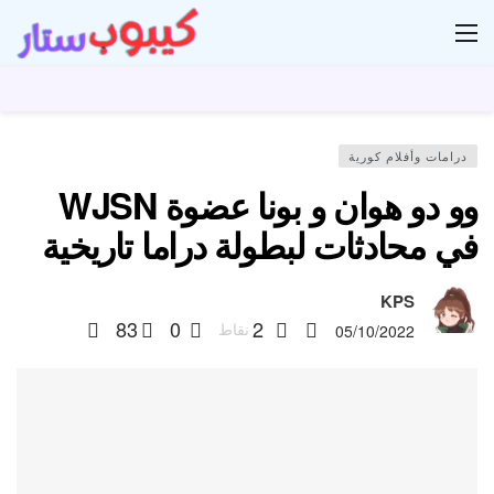
ار
درامات وأفلام كورية
وو دو هوان و بونا عضوة WJSN
في محادثات لبطولة دراما تاريخية
KPS
83
0
2
نقاط
05/10/2022