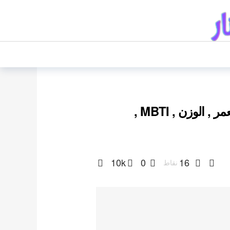
وونيونغ Wonyoung من ايف : الطول , العمر , الوزن , MBTI ,
10k
0
16
نقاط