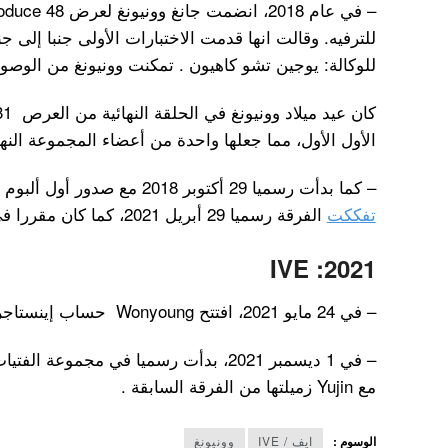
للترفيه. وقالت انها قدمت الاختبارات الأولى جنبا إلى ج
للوكالة: يوجين تشو كاهيون . تمكنت وونيونغ من الوصول 
الأول الأول، مما جعلها واحدة من أعضاء المجموعة النه
– كما بدأت رسميا 29 أكتوبر 2018 مع صدور أول ألبوم مصغر للفرقة ايزون “COLOR” . لكن
تفككت
الفرقة رسميا 29 أبريل 2021، كما كان مقررا في العقد المبرم بينهما.
2021: IVE
– في 24 مايو 2021، افتتح Wonyoung حساب إينستاجرام for_everyoung10 .
مع Yujin زميلتها من الفرقة السابقة .
الوسوم :
ايف / IVE
وونيونغ