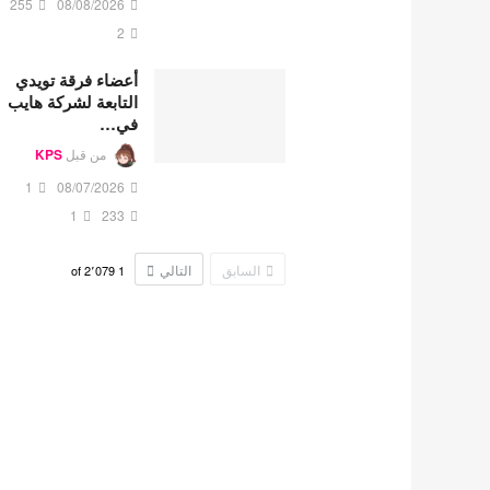
255
08/08/2026
2
أعضاء فرقة تويدي
التابعة لشركة هايب
في…
من قبل
KPS
1
08/07/2026
1
233
السابق
التالي
2٬079
of
1