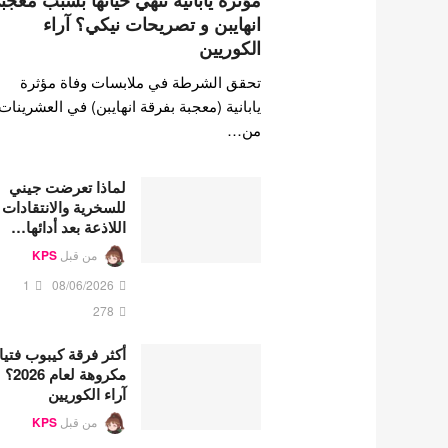
مؤثرة يابانية تنهي حياتها بسبب معجب
انهايبن و تصريحات نيكي؟ آراء
الكوريين
تحقق الشرطة في ملابسات وفاة مؤثرة
يابانية (معجبة بفرقة انهايبن) في العشرينات
من…
لماذا تعرضت جيني
للسخرية والانتقادات
اللاذعة بعد أدائها…
من قبل
KPS
1
08/06/2026
278
أكثر فرقة كيبوب فتي
مكروهة لعام 2026؟
آراء الكوريين
من قبل
KPS