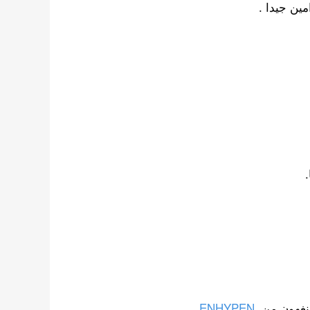
مين جيدا .
يونغهون من
ENHYPEN
.