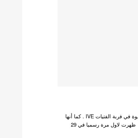
جانغ وونيونغ هي مغنية الكورية الجنوبية وراقصة ، و عضوة في فربة الفتيات IVE . كما أنها
عضوة سابقة في فرقة الفتيات المؤقتة ايزون . و التي ظهرت لاول مرة رسميا في 29