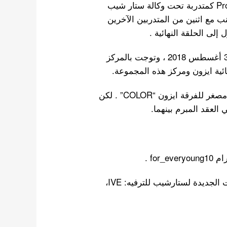
– في عام 2018، انضمت جانغ وونيونغ لعرض Produce 48 كمتدربة تحت وكالة ستار شيب
نب مع اثنين من المتدربين الآخرين
إلى الحلقة النهائية .
كان عيد ميلاد وونيونغ في الحلقة النهائية من العرص 31 أغسطس 2018 ، وتوجت بالمركز
ائية ايزون ومركز هذه المجموعة.
– في 1 ديسمبر 2021، بدأت رسميا في مجموعة الفتيات الجديدة لستارشيب للترفيه: IVE،