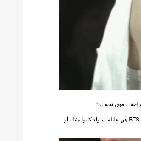
مع الكشف عن جميع الأوشام الآن ، فإنه يُظهر تمامًا أن BTS هي عائلة. سواء كانوا معًا ، أو