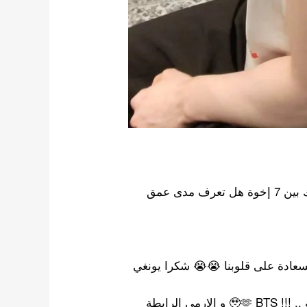
كتفه المصاب محفور بالرقم 7 ، وشم صداقة مشترك بين 7 إخوة هل تعرف مدى عمق
لسعادة على قلوبنا 😭😭 شكرا يونغي
أخيرًا حصلنا على تاتو الصداقة Ot7 في يوم الصداقة .. !!! 🥹🫶 BTS و الارمي الرابطة