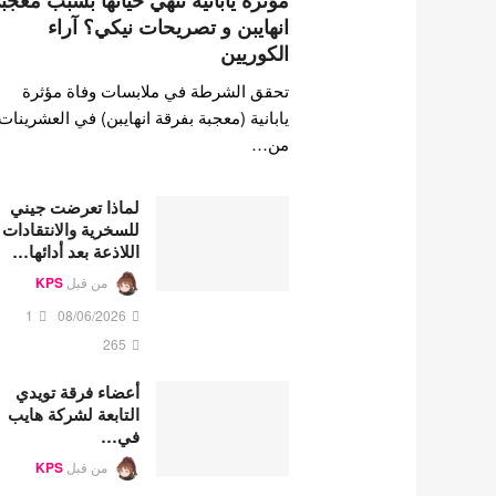
مؤثرة يابانية تنهي حياتها بسبب معجب
انهايبن و تصريحات نيكي؟ آراء
الكوريين
تحقق الشرطة في ملابسات وفاة مؤثرة
يابانية (معجبة بفرقة انهايبن) في العشرينات
من…
لماذا تعرضت جيني
للسخرية والانتقادات
اللاذعة بعد أدائها…
من قبل
KPS
1
08/06/2026
265
أعضاء فرقة تويدي
التابعة لشركة هايب
في…
من قبل
KPS