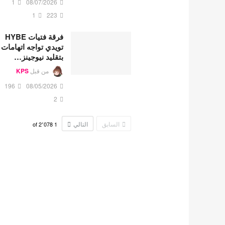
1
08/07/2026
1
223
فرقة فتيات HYBE
تويدي تواجه اتهامات
بتقليد نيوجينز…
من قبل
KPS
196
08/05/2026
2
السابق
التالي
2٬078
of
1