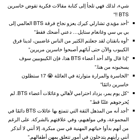
شيء، لذلك فهي تلجأ إلى كتابة مقالات فكرية تقوض خاسرين
BTS !!”
“أحد مؤيدي تشارلي كيرك يعزو نجاح فرقة BTS العالمي إلى
بي بي سي وغانغام ستايل… دعني أضحك فقط”
“أوه بانقتان لقد جعلتم الكثير من الناس غاضبين، لدينا فرق
الكيبوب والآن حتى آبائهم أصبحوا خاسرين مريرين”
“إذا قال والد أحد أعضاء BTS هذا، فإن الكيبوبيين سوف
يسحبونه من هنا.”
“الخاسرة والمرارة متوارثة في العائلة 😭 17 ستظلون
خاسرين دائمًا”
“كل يوم يمر، يزداد احترامي لأهالي وعائلات أعضاء BTS. لم
يُحرجوهم علنًا قط.”
“أجد أنه من المذهل الثقة التي تتمتع بها عائلات BTS دائمًا في
المجموعة، وفي مواهبهم، وفي علاقتهم بالشركة. على الرغم
من أنهم بدأوا حياتهم المهنية في سن مبكرة، إلا أنني لا أتذكر
أنني رأيتهم يتدخلون في أمور تتعلق بمهن أطفالهم.”