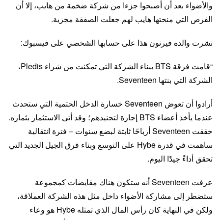
والأضواء بعد أن أصبحوا جزءا من شركة ضخمة من هايب، إلا أن
الفرص التي منحتها هايب لهم جعلت الصفقة مجزية.
نشرت والدة فيرنون هذا على حسابها الشخصي على فيسبوك:
“قامت فرقة BTS ببناء الشركة التي تمكنت من شراء Pledis،
الشركة التي بنتها Seventeen.
أرادوا أن تعوض Seventeen خسارة الدخل الحتمية التي ستحدث
عندما يأخذ أعضاء BTS إجازة لتجنيدهم؛ وقد أتى الاستثمار بثماره.
حققت Seventeen أرباحًا ثابتة لبضع سنوات – فترة انتقالية
ساهمت في قدرة Hybe على التوسع وبناء فرق الجيل الجديد التي
تحقق أداءً جيدًا اليوم.
عرفت Seventeen أنه ستكون هناك مقايضات كمجموعة
ستضطر إلى مشاركة الأضواء داخل مثل هذه الشركة العملاقة،
ولكن في النهاية كان رأس المال الذي تمثله Hybe هو وعاء