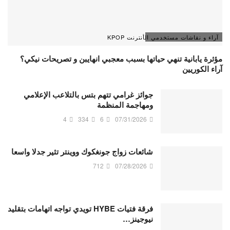
آراء و نقاشات مستخدمي الأنترنت KPOP
مؤثرة يابانية تنهي حياتها بسبب معجبي انهايبن و تصريحات نيكي؟
آراء الكوريين
جوائز غرامي تتهم بتس بالتلاعب الإعلامي
ومهاجمة المنظمة
4
334
6
07/31/2026
شائعات زواج جونغكوك ووينتر تثير جدلا واسعا
712
07/28/2026
فرقة فتيات HYBE تويدي تواجه اتهامات بتقليد
نيوجينز…