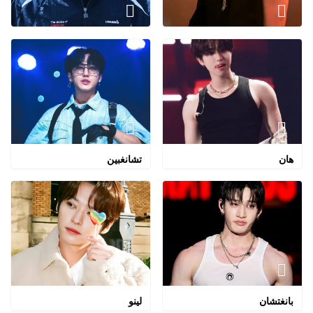
هان
تشانغبين
بانغتشان
لينو