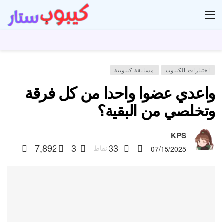
ار
اختبارات الكيبوب
مسابقة كيبوبية
واعدي عضوا واحدا من كل فرقة
وتخلصي من البقية؟
KPS
7,892
3
33
نقاط
07/15/2025