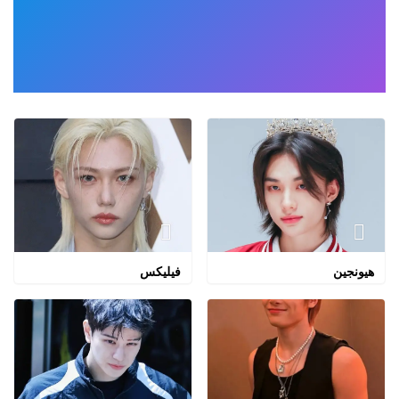
هيونجين
فيليكس