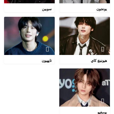
يونجون
سوبين
هيونينغ كاي
تايهيون
بومغيو