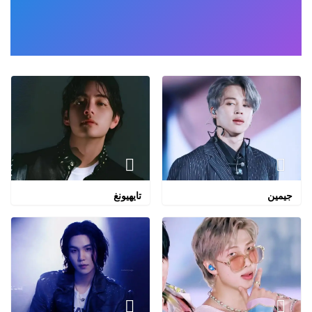
جيمين
تايهيونغ