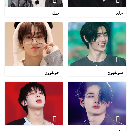
جاي
جيك
سونغهون
جونغوون