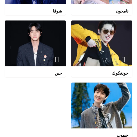
نامجون
شوقا
جونغكوك
جين
جيهوب