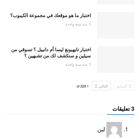
اختبار ما هو موقعك في مجموعة الكيبوب؟
منذ سنة واحدة
اختبار تايهيونغ ليسا أم دانييل ؟ تسوقي من
سيلين و سنكشف لك من تشبهين ؟
منذ سنة واحدة
السابق
التالي
229
of
1
3 تعليقات
لين