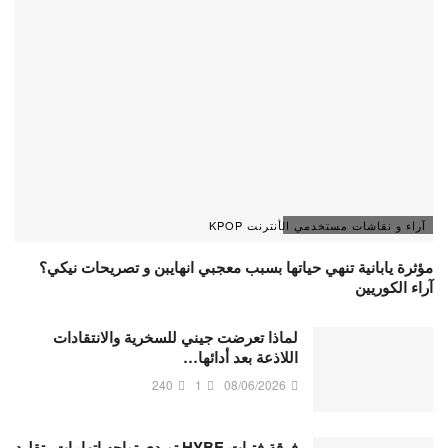
آراء و نقاشات مستخدمي الأنترنت KPOP
مؤثرة يابانية تنهي حياتها بسبب معجبي انهايبن و تصريحات نيكي؟
آراء الكوريين
لماذا تعرضت جيني للسخرية والانتقادات
اللاذعة بعد أدائها…
240
1
08/06/2026
فرقة فتيات HYBE تويدي تواجه اتهامات بتقليد