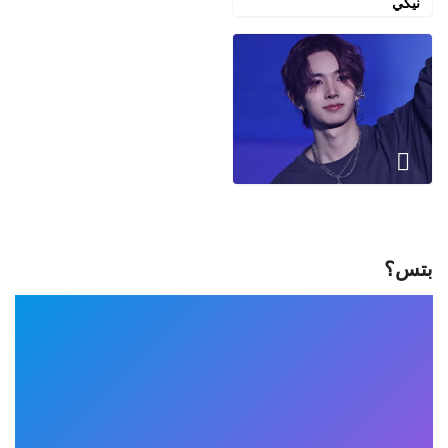
نيكي
بتس؟