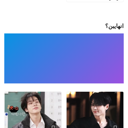
انهايبن؟