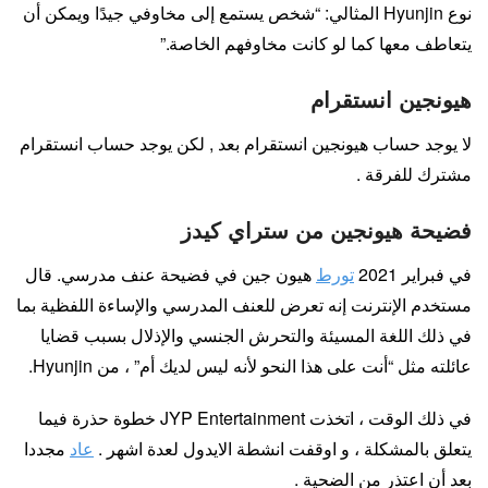
نوع Hyunjin المثالي: “شخص يستمع إلى مخاوفي جيدًا ويمكن أن
يتعاطف معها كما لو كانت مخاوفهم الخاصة.”
هيونجين انستقرام
لا يوجد حساب هيونجين انستقرام بعد , لكن يوجد حساب انستقرام
مشترك للفرقة .
فضيحة هيونجين من ستراي كيدز
في فبراير 2021
تورط
هيون جين في فضيحة عنف مدرسي. قال
مستخدم الإنترنت إنه تعرض للعنف المدرسي والإساءة اللفظية بما
في ذلك اللغة المسيئة والتحرش الجنسي والإذلال بسبب قضايا
عائلته مثل “أنت على هذا النحو لأنه ليس لديك أم” ، من Hyunjin.
في ذلك الوقت ، اتخذت JYP Entertainment خطوة حذرة فيما
يتعلق بالمشكلة ، و اوقفت انشطة الايدول لعدة اشهر .
عاد
مجددا
بعد أن اعتذر من الضحية .