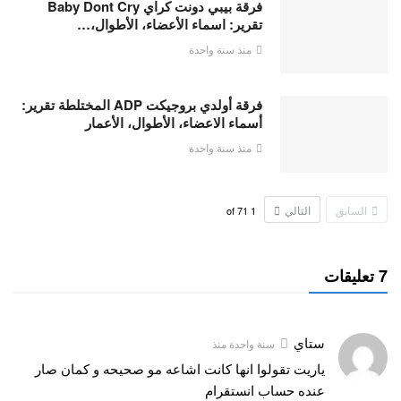
فرقة بيبي دونت كراي Baby Dont Cry
تقرير: اسماء الأعضاء، الأطوال،…
منذ سنة واحدة
فرقة أولدي بروجيكت ADP المختلطة تقرير:
أسماء الاعضاء، الأطوال، الأعمار
منذ سنة واحدة
السابق
التالي
71
of
1
7 تعليقات
ستاي
سنة واحدة منذ
ياريت تقولوا انها كانت اشاعه مو صحيحه و كمان صار
عنده حساب انستقرام