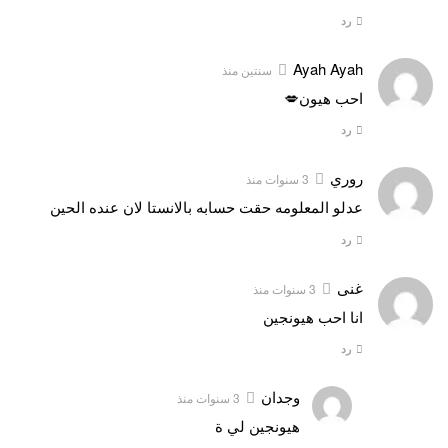
رد
Ayah Ayah
سنتين منذ
احب هيون💋
رد
روري
3 سنوات منذ
عدلو المعلومه حقت حسابه بالانستا لان عنده الحين
رد
غنى
3 سنوات منذ
انا احب هيونجين
رد
وجدان
3 سنوات منذ
هيونجين لي ة