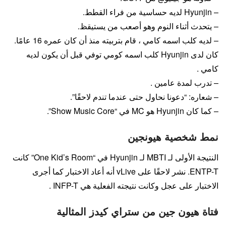
– Hyunjin لديه حساسية من فراء القطط.
– يتحدث أثناء النوم وهو أصعب من يستيقظ.
– لديه كلب اسمه كامي ، قام بتربيته منذ أن كان عمره 16 عامًا.
كان لدى Hyunjin كلب اسمه كومي توفي قبل أن يكون لديه
كامي .
– تدرب لمدة عامين .
– شعاره: “دعونا نحاول حتى عندما تندم لاحقًا”.
– كما كان Hyunjin هو MC في “Show Music Core”.
نمط شخصية هيونجين
النتيجة الأولى لـ MBTI لـ Hyunjin في “One Kid’s Room” كانت
ENTP-T. نشر لاحقًا على vLive أنه أعاد الاختبار كما أجرى
الاختبار على عجل وكانت نتيجته الفعلية هي INFP-T .
فتاة هيون جين من ستراي كيدز المثالية