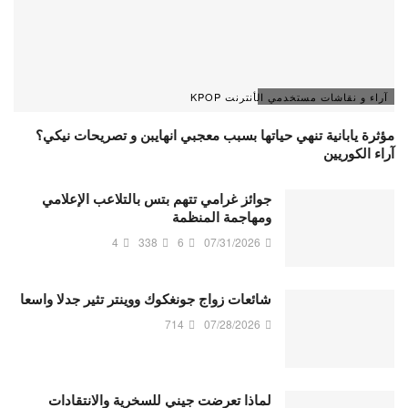
آراء و نقاشات مستخدمي الأنترنت KPOP
مؤثرة يابانية تنهي حياتها بسبب معجبي انهايبن و تصريحات نيكي؟
آراء الكوريين
جوائز غرامي تتهم بتس بالتلاعب الإعلامي
ومهاجمة المنظمة
4
338
6
07/31/2026
شائعات زواج جونغكوك ووينتر تثير جدلا واسعا
714
07/28/2026
لماذا تعرضت جيني للسخرية والانتقادات