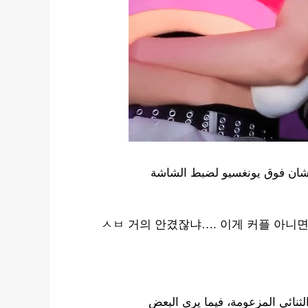
تشان فوق يونغسيو لضبط الشاشة
ㅅㅂ 거의 안겼잖냐…. 이게 커플 아니
ثنائي المزعومة، فيما يرى البعض