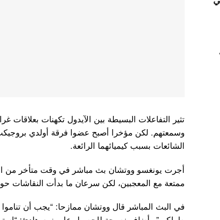
ي
تثير التفاعلات البسيطة بين الآيدول تكهنات بعلاقات غر
وسمعتهم. لكن مؤخرا أصبح عضوا فرقة أولدي بروجيكت
الشائعات بسبب كيميائهما الرائعة.
أجرت يونغسو ووتشان بث مباشر في وقت متأخر من اللي
ممتعة مع المعجبين، لكن سرعان ما بدأت النقاشات حول 
في البث المباشر قال ووتشان ممازحا: “يجب أن تناموا باك