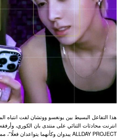
هذا التفاعل البسيط بين يونغسو ووتشان لفت انتباه 
انترنت محادثات الثنائي على منتدى بان الكوري، وأرفقه
ALLDAY PROJECT يبدوان وكأنهما يتواعدان فعلًا”، مما اثار نقاشات ساخنة على المنتدى.