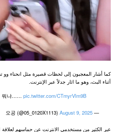
كما أشار المعجبون إلى لحظات قصيرة مثل انحناء وو 
أثناء البث، وهو ما اثار جدلاً عبر الإنترنت.
면 뭐냐……
pic.twitter.com/CTmyrVlm9B
August 9, 2025
— 오공 (@05_0120X1113)
عبر الكثير من مستخدمي الانترنت عن حماسهم لعلاقة ال