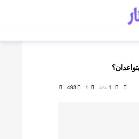
تواعدان؟
493
1
1
نقاط