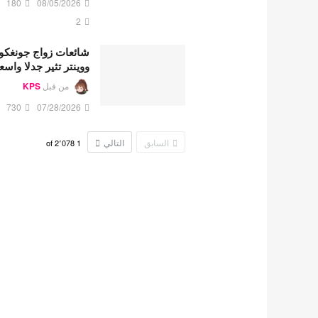
180
08/05/2026
2
شائعات زواج جونغكو
ووينتر تثير جدلا واسع
من قبل
KPS
730
07/28/2026
السابق
التالي
2٬078
of
1