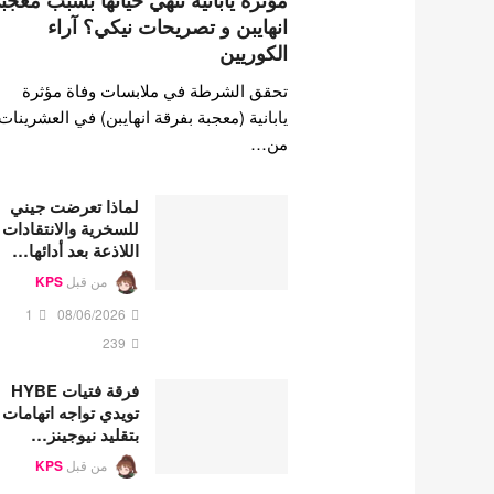
مؤثرة يابانية تنهي حياتها بسبب معجب
انهايبن و تصريحات نيكي؟ آراء
الكوريين
تحقق الشرطة في ملابسات وفاة مؤثرة
يابانية (معجبة بفرقة انهايبن) في العشرينات
من…
لماذا تعرضت جيني
للسخرية والانتقادات
اللاذعة بعد أدائها…
من قبل
KPS
1
08/06/2026
239
فرقة فتيات HYBE
تويدي تواجه اتهامات
بتقليد نيوجينز…
من قبل
KPS