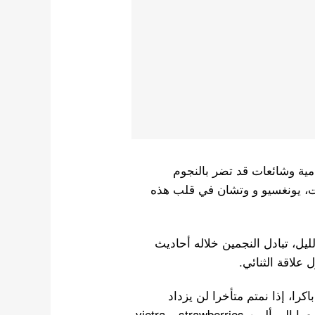
امية وشائعات قد تضر بالنجوم
، يونغسيو و وتشان في قلب هذه
ل، تبادل النجمين خلاله أحاديث
علاقة الثنائي.
را، إذا نمتم متأخرا لن يزداد
طولكم.” وأضاف نصيحة للحصول على نوم هادئ: “استمعوا إلى ألبوم vietra – strawberries،