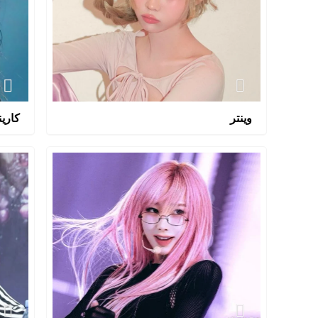
وينتر
كارين