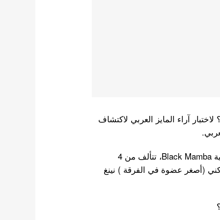
اختبار آراء المايز العربي لاكتشاف
ربي.
ايسبا التي ترسمت في 2020 تحت وكالة أس أم مع أغنية Black Mamba، تتألف من 4
كني (أصغر عضوة في الفرقة ) نينغ