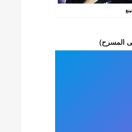
ينغ
لى المسرح)