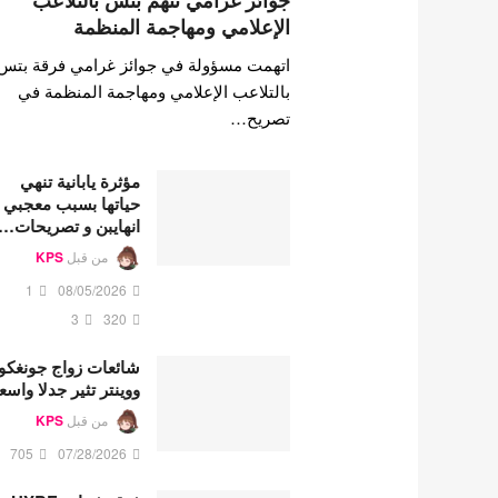
جوائز غرامي تتهم بتس بالتلاعب
الإعلامي ومهاجمة المنظمة
اتهمت مسؤولة في جوائز غرامي فرقة بتس
بالتلاعب الإعلامي ومهاجمة المنظمة في
تصريح…
مؤثرة يابانية تنهي
حياتها بسبب معجبي
انهايبن و تصريحات…
من قبل
KPS
1
08/05/2026
3
320
شائعات زواج جونغكو
ووينتر تثير جدلا واسع
من قبل
KPS
705
07/28/2026