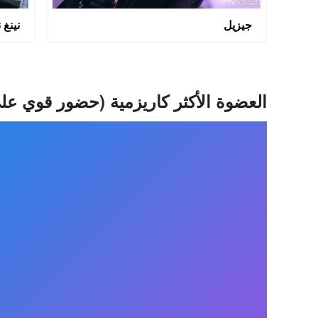
جيزيل
نينغ ن
العضوة الأكثر كاريزمية (حضور قوي ع