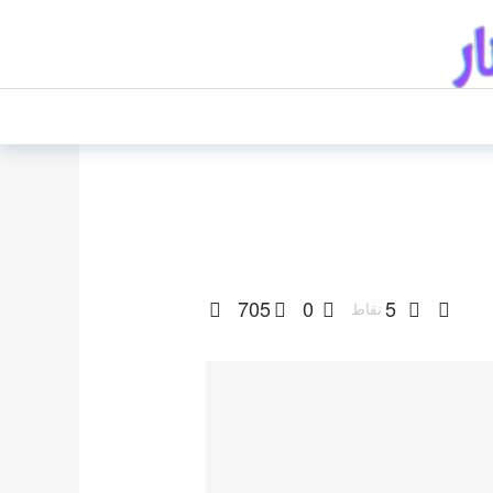
705
0
5
نقاط