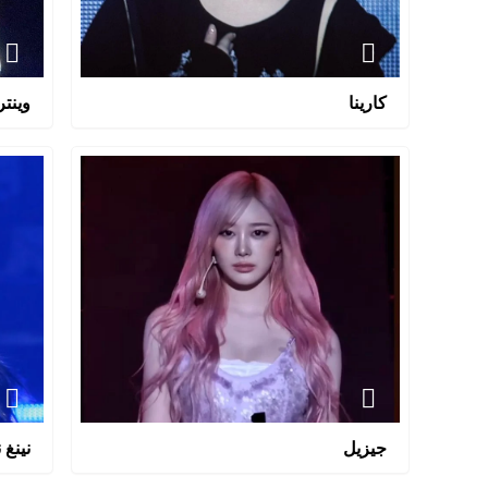
كارينا
وينتر
جيزيل
نينغ ن