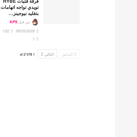
فرقة فتيات HYBE
تويدي تواجه اتهامات
بتقليد نيوجينز…
من قبل
KPS
132
08/05/2026
1
السابق
التالي
2٬078
of
1