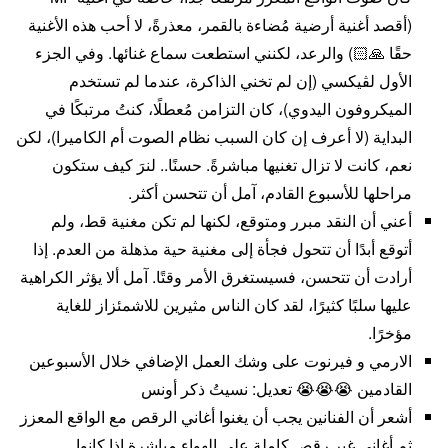
(أقصد أغنية أرضية مُضاءة بالقمر، معذرةً، لا أحب هذه الأغنية
حقًا 🙏🏻) والرعد، لكنني استطعت سماع غنائها. وفي الجزء
الأول لڤيكسي (إن لم تخني الذاكرة، عندما لم تستخدم
الميكروفون اليدوي)، كان التزامن مُعطلًا، كنتُ مرتبكًا في
البداية (لا أعرف إن كان السبب نظام الصوت أم الكاميرا)، لكن
نعم، كانت لا تزال تغنيها مباشرةً. حسنًا.. لنرَ كيف ستكون
مراحلها للأسبوع القادم، آمل أن تتحسن أكثر.
أعني أن النقد مبرر ومتوقع، لكنها لم تكن مغنية قط، ولم
أتوقع أبدًا أن تتحول فجأة إلى مغنية حية مذهلة من العدم. إذا
أرادت أن تتحسن، فسيستغرق الأمر وقتًا. آمل ألا يؤثر الكراهية
عليها سلبًا كثيرًا، لقد كان الناس مثيرين للاشمئزاز للغاية
مؤخرًا.
الارمي و فيرنوت على وشك العمل الإضافي خلال الأسبوعين
القادمين 😭😭😭 تعديل: نسيتُ ذكر أونس
أشعر أن الفنانين يجب أن يغنوا أغاني الرقص مع الواقع المعزز
ثم أغاني غير رقص كاملة على الهواء مباشرة إذا كانوا