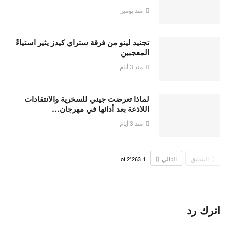
منذ يومين
تجنيد لينو من فرقة ستراي كيدز يثير استياءً
المعجبين
منذ 3 أيام
لماذا تعرضت جيني للسخرية والانتقادات
اللاذعة بعد أدائها في مهرجان…
منذ 3 أيام
السابق
التالي
2٬263
of
1
اترك رد