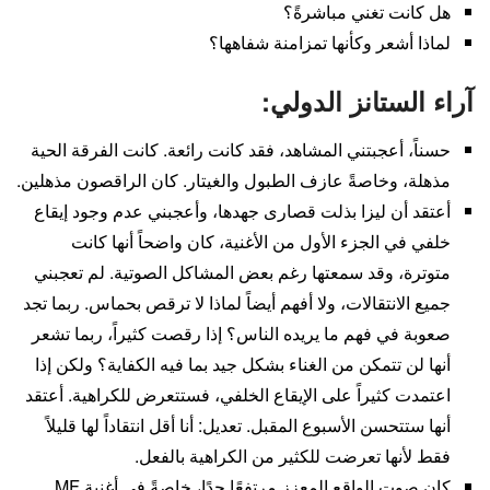
هل كانت تغني مباشرةً؟
لماذا أشعر وكأنها تمزامنة شفاهها؟
آراء الستانز الدولي:
حسناً، أعجبتني المشاهد، فقد كانت رائعة. كانت الفرقة الحية
مذهلة، وخاصةً عازف الطبول والغيتار. كان الراقصون مذهلين.
أعتقد أن ليزا بذلت قصارى جهدها، وأعجبني عدم وجود إيقاع
خلفي في الجزء الأول من الأغنية، كان واضحاً أنها كانت
متوترة، وقد سمعتها رغم بعض المشاكل الصوتية. لم تعجبني
جميع الانتقالات، ولا أفهم أيضاً لماذا لا ترقص بحماس. ربما تجد
صعوبة في فهم ما يريده الناس؟ إذا رقصت كثيراً، ربما تشعر
أنها لن تتمكن من الغناء بشكل جيد بما فيه الكفاية؟ ولكن إذا
اعتمدت كثيراً على الإيقاع الخلفي، فستتعرض للكراهية. أعتقد
أنها ستتحسن الأسبوع المقبل. تعديل: أنا أقل انتقاداً لها قليلاً
فقط لأنها تعرضت للكثير من الكراهية بالفعل.
كان صوت الواقع المعزز مرتفعًا جدًا، خاصةً في أغنية MF