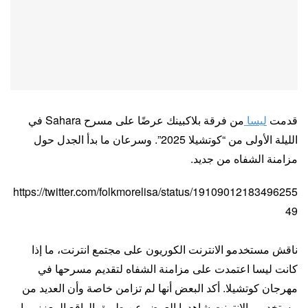
قدمت
ليسا
من فرقة بلاكبينك عرضًا على مسرح Sahara في
الليلة الأولى من “كوتشيلا 2025”. وسرعان ما بدأ الجدل حول
مزامنة الشفاه من جديد.
https://twitter.com/folkmorelisa/status/19109012183496255
49
ناقش مستخدمو الانترنت الكوريون على مجتمع انترنت، ما إذا
كانت ليسا اعتمدت على مزامنة الشفاه لتقديم مسرحها في
مهرجان كوتشيلا. أكد البعض أنها لم تزامن خاصة وأن العديد من
مستخدمي الانترنت شاهدوا العرض عن طريق الواقع المعزز، ما