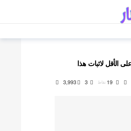
3,993
3
19
نقاط