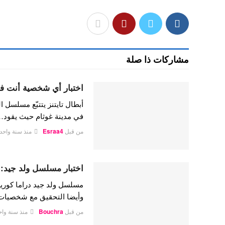
مشاركات ذا صلة
اختبار أي شخصية أنت في 
أبطال تايتنز يتتبّع مسلسل 
في مدينة غوثام حيث يقود
من قبل
Esraa4
منذ سنة واحد
اختبار مسلسل ولد جيد
مسلسل ولد جيد دراما كورية 
وأيضا التحقيق مع شخصيا
من قبل
Bouchra
منذ سنة واح