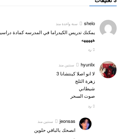
shelo
سنة واحدة منذ
يمكنك تدريس الكيدراما في المدرسه كمادة دراسية
هههههه
رد
hyunlix
سنتين منذ
لا انو اصلا كينتشانا 3
زهرة الثلج
شيطاني
صوت السحر
رد
jeonsas
سنتين منذ
انصحك بالباقي حلوين