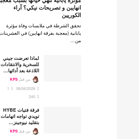
مؤثرة يابانية تنهي حياتها بسبب معجب
انهايبن و تصريحات نيكي؟ آراء
الكوريين
تحقق الشرطة في ملابسات وفاة مؤثرة
يابانية (معجبة بفرقة انهايبن) في العشرينات
من…
لماذا تعرضت جيني
للسخرية والانتقادات
اللاذعة بعد أدائها…
من قبل
KPS
1
08/06/2026
240
فرقة فتيات HYBE
تويدي تواجه اتهامات
بتقليد نيوجينز…
من قبل
KPS