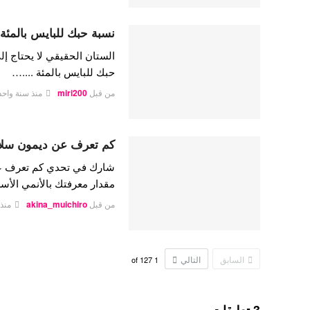
نسبة حبك للبايس بالمئة
الستان الحقيقي لا يحتاج إلى
حبك للبايس بالمئة ....…
من قبل
miri200
منذ سنة واحد
كم تعرف عن ديمون سلا
شارك في تحدي كم تعرف عن
مقدار معرفتك بالأنمي ال
من قبل
akina_muichiro
منذ
السابق
التالي
127
of
1
3 تعليقات