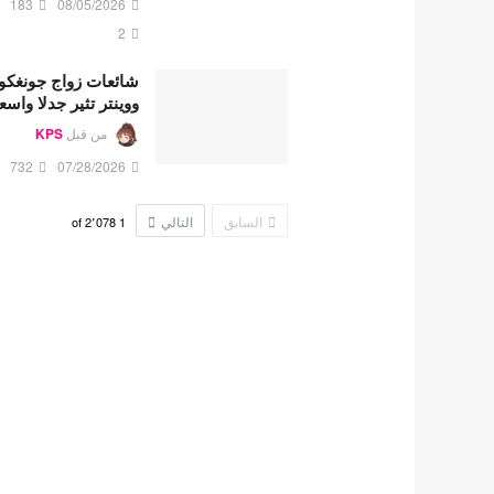
183
08/05/2026
2
شائعات زواج جونغكو
ووينتر تثير جدلا واسع
من قبل
KPS
732
07/28/2026
السابق
التالي
2٬078
of
1