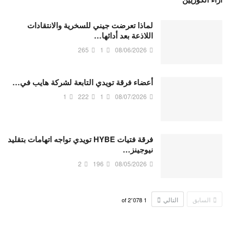
لماذا تعرضت جيني للسخرية والانتقادات
اللاذعة بعد أدائها…
265
1
08/06/2026
أعضاء فرقة تويدي التابعة لشركة هايب في…
1
222
1
08/07/2026
فرقة فتيات HYBE تويدي تواجه اتهامات بتقليد
نيوجينز…
2
196
08/05/2026
السابق
التالي
2٬078
of
1