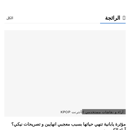
الرائجة
الكل
آراء و نقاشات مستخدمي الأنترنت KPOP
مؤثرة يابانية تنهي حياتها بسبب معجبي انهايبن و تصريحات نيكي؟
آراء الكوريين