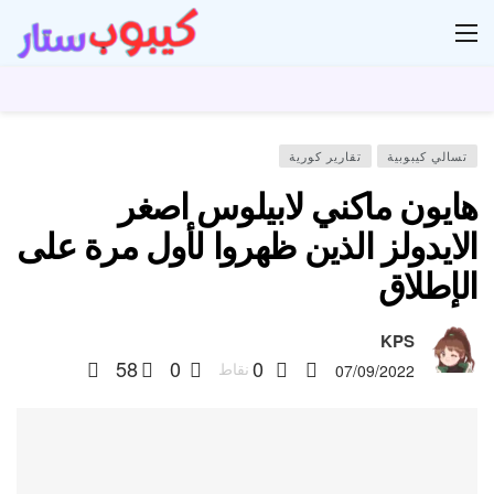
ار
تسالي كيبوبية
تقارير كورية
هايون ماكني لابيلوس اصغر
الايدولز الذين ظهروا لأول مرة على
الإطلاق
KPS
58
0
0
نقاط
07/09/2022