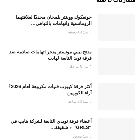
جونغكوك ووينتر يلمحان مجددًا لعلاقتهما
الرومانسية واتهامات بالتباهي…
منذ 43 دقيقة
منتج بيبي مونستر يفجر اتهامات صادمة ضد
فرقة تويد التابعة لهايب
منذ 8 ساعات
أكثر فرقة كيبوب فتيات مكروهة لعام 2026؟
آراء الكوريين
منذ 22 ساعة
أعضاء فرقة تويدي التابعة لشركة هايب في
“GRLS” + شقيقة…
منذ يومين