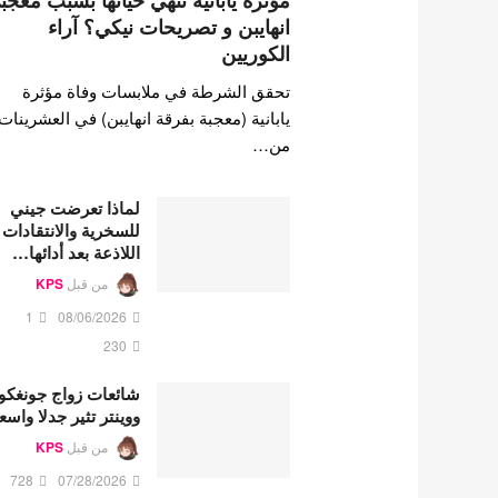
مؤثرة يابانية تنهي حياتها بسبب معجب
انهايبن و تصريحات نيكي؟ آراء
الكوريين
تحقق الشرطة في ملابسات وفاة مؤثرة
يابانية (معجبة بفرقة انهايبن) في العشرينات
من…
لماذا تعرضت جيني
للسخرية والانتقادات
اللاذعة بعد أدائها…
من قبل
KPS
1
08/06/2026
230
شائعات زواج جونغكو
ووينتر تثير جدلا واسع
من قبل
KPS
728
07/28/2026