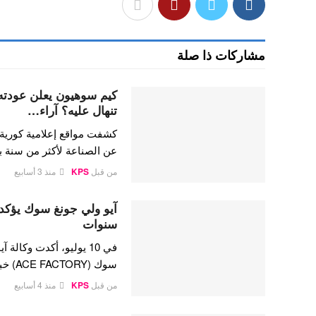
مشاركات ذا صلة
تنهال عليه؟ آراء…
كشفت مواقع إعلامية كورية
عن الصناعة لأكثر من سنة
من قبل
KPS
منذ 3 أسابيع
آيو ولي جونغ سوك يؤكدا
سنوات
سوك (ACE FACTORY) خبر…
من قبل
KPS
منذ 4 أسابيع