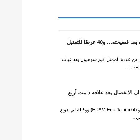
كيم سوهيون يعلن عودته بعد فضيحته… و40 عرضًا للتمثيل
 عن عودة الممثل كيم سوهيون بعد غياب
 بسبب…
ن الانفصال بعد علاقة دامت أربع
في 10 يوليو، أكدت وكالة آيو (EDAM Entertainment) ووكالة لي جونغ