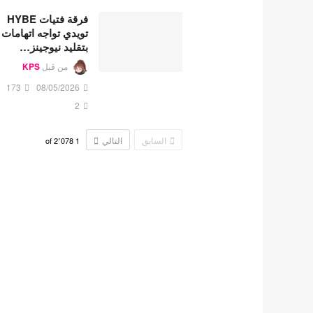
فرقة فتيات HYBE
تويدي تواجه اتهامات
بتقليد نيوجينز…
من قبل
KPS
173
08/05/2026
2
السابق
التالي
2٬078
of
1