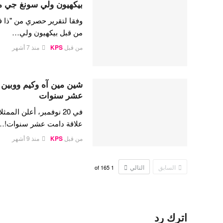
بيكهيون ولي سونغ جي م
وفقا لتقرير حصري من "ذا ف
من قبل بيكهيون ولي…
من قبل
KPS
منذ 7 أشهر
شين مين آه وكيم ووبين 
عشر سنوات
في 20 نوفمبر، أعلن ال
علاقة دامت عشر سنوات!…
من قبل
KPS
منذ 9 أشهر
السابق
التالي
165
of
1
اترك رد