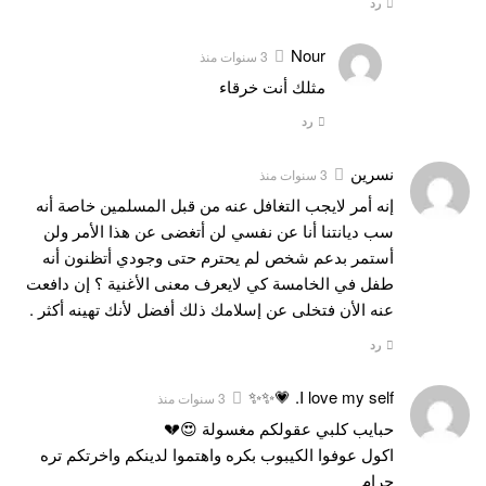
رد
Nour
3 سنوات منذ
مثلك أنت خرقاء
رد
نسرين
3 سنوات منذ
إنه أمر لايجب التغافل عنه من قبل المسلمين خاصة أنه
سب ديانتنا أنا عن نفسي لن أتغضى عن هذا الأمر ولن
أستمر بدعم شخص لم يحترم حتى وجودي أتظنون أنه
طفل في الخامسة كي لايعرف معنى الأغنية ؟ إن دافعت
عنه الأن فتخلى عن إسلامك ذلك أفضل لأنك تهينه أكثر .
رد
I love my self. 💗✨✨
3 سنوات منذ
حبايب كلبي عقولكم مغسولة 😍💔
اكول عوفوا الكيبوب بكره واهتموا لدينكم واخرتكم تره
حرام