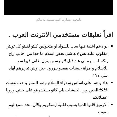
نامجون يشارك اغنية مسيئة للاسلام
اقرأ تعليقات مستخدمي الانترنت العرب .
لو دعم اغنية فيها سب للشواد او متحولين كنتو لقيتو كل تويتر
مقلوب عليه بس لانه شي يخص اسلام ما حدا من اجانب راح
ينكسله . برمائي هاد قبل لا يترسم بينزل اغاني فيها سب
للاسلام و مراة جيشات يقعدو يبررو . حين وش تبريرهم لهاد
شي ؟؟؟
‏‎هاد و هما على اساس سفراء السلام وضد التنمر و حب نفسك
💀💀 الحين وين الجيشات يلي كانو يستشرفو على جيني ورونا
عضلاتكم
الارميز قلبوا الدنيا بسبب اغنية ايسكريم والان محد سمع لهم
صوت