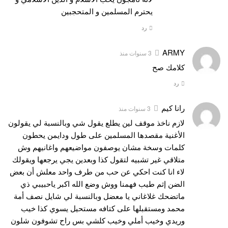
يحترم المسلمين و المتحجبين
رد
ARMY
3 سنوات منذ
كلامك صح
رد
رانا كيم
3 سنوات منذ
لازم ناخذ موقف لين يطلع يقول شي وبالنسبة لي يقولون
الأغنية مقصدها المسلمين على طول ودايمن يحطون
كلمات وسخة مشان يوصفون مواضيعهم واغانيهم وش
متلاقي غير تشبيه لتقول كذا وبعدين يجي يرجعها ويقولك
لاء انا كنت احكي عن حب من طرف واحد معلش أن بعض
الضن إثم طيب فهمنا ووش وضع الله اكبر ياحبيبي ذي
ماتضحك غلاغاني يا معضل وبالنسبة لي شايل نصف أمة
محمد ومستقبلها على كتافه مستحيل يسوي كذا خيب
وريدي وخيب أملي وخيب كلشي بس راح تشوفون شلون