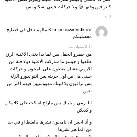
كنتو فين وقتها 😒 ولا حركات جيني اسكتو بس
رد
Kim jennie&ĸiм Jisσσ مالهم دخل في فضايح
مفضلينكم
3 سنوات منذ
هن حضرو الحفل بس لما بدا يغني الاغنية الزق
طلعوا و جيسو ما شاركت الاغنية ذولا فئة من
الارمي عشان يغطون على نامجون و حركات
جيني هي من اول جريئه بس انتو تدورو الزلة
بس تراقبون بلاكبينك مهووسيين فيهم اكثر من
بتس
انا ارمي و بلينك بس ماراح اسكت على كلامكن
و كذبكن
و أنا احس ان نامجون نشرها بالغلط او في حد
من المانجر نشرها
لانه نامجون يحب الاسلام و الدين الاسلامي و