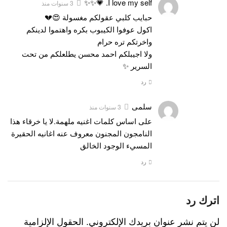
I love my self. 💗✨✨
3 سنوات منذ
حبايب كلبي عقولكم مغسولة 😍💔
اكول عوفوا الكيبوب بكره واهتموا لدينكم
واخرتكم تره حرام
ولا اجيبلكم احمد محسن يطلعلكم من تحت
السرير ✨
رد
سلمى
3 سنوات منذ
على اساس كلمات اغنيه ملهمة.لا يا خرقاء هذا
النامجون المجنون معروف عنه اغانيه الحقيرة
المسيء الوجود الخالق
رد
اترك رد
لن يتم نشر عنوان بريدك الإلكتروني.
الحقول الإلزامية