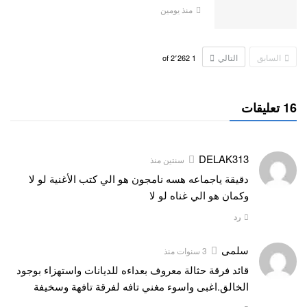
منذ يومين
السابق
التالي
2٬262
of
1
16 تعليقات
DELAK313
سنتين منذ
دقيقة ياجماعه هسه نامجون هو الي كتب الأغنية لو لا
وكمان هو الي غناه لو لا
رد
سلمى
3 سنوات منذ
قائد فرقة حثالة معروف بعداءه للديانات واستهزاء بوجود
الخالق.اغبى واسوء مغني تافه لفرقة تافهة وسخيفة