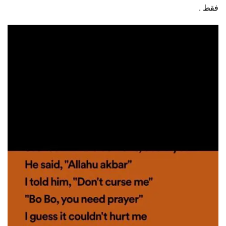
فقط .