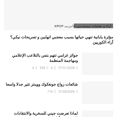
آراء و نقاشات مستخدمي الأنترنت KPOP
مؤثرة يابانية تنهي حياتها بسبب معجبي انهايبن و تصريحات نيكي؟
آراء الكوريين
جوائز غرامي تتهم بتس بالتلاعب الإعلامي
ومهاجمة المنظمة
4
339
6
07/31/2026
شائعات زواج جونغكوك ووينتر تثير جدلا واسعا
716
07/28/2026
لماذا تعرضت جيني للسخرية والانتقادات