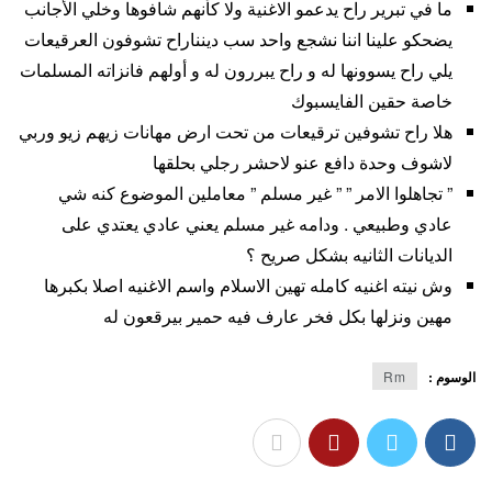
‏‎ما في تبرير راح يدعمو الاغنية ولا كأنهم شافوها وخلي الأجانب
يضحكو علينا اننا نشجع واحد سب دينناراح تشوفون العرقيعات
يلي راح يسوونها له و راح يبررون له و أولهم فانزاته المسلمات
خاصة حقين الفايسبوك
هلا راح تشوفين ترقيعات من تحت ارض مهانات زيهم زيو وربي
لاشوف وحدة دافع عنو لاحشر رجلي بحلقها
‏” تجاهلوا الامر ” ” غير مسلم ” معاملين الموضوع كنه شي
عادي وطبيعي . ودامه غير مسلم يعني عادي يعتدي على
الديانات الثانيه بشكل صريح ؟
وش نيته اغنيه كامله تهين الاسلام واسم الاغنيه اصلا بكبرها
مهين ونزلها بكل فخر عارف فيه حمير بيرقعون له
الوسوم :
Rm