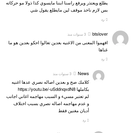
يطلع ويعتذر ويرفع راسنا ابننا مايسوي كذا ذولا مو حركاته
بس لازم ناخذ موقف لين مايطلع يقول شي
رد
btslover
3 سنوات منذ
افهموا المعنى من الاغنيه بعدين تعالوا احكو بعدين هو ما
غناها
رد
News
3 سنوات منذ
كلامك صح و بعدين اصاله نصري عدها اغنيه
بكاملها
https://youtu.be/-uSddnqxdN8
لم تعتبر مسيء و السبب مهاجمه اغاني اجانب
و عدم مهاجمه اصاله نصري بسبب اختلاف
أديان مغنين فقط
رد