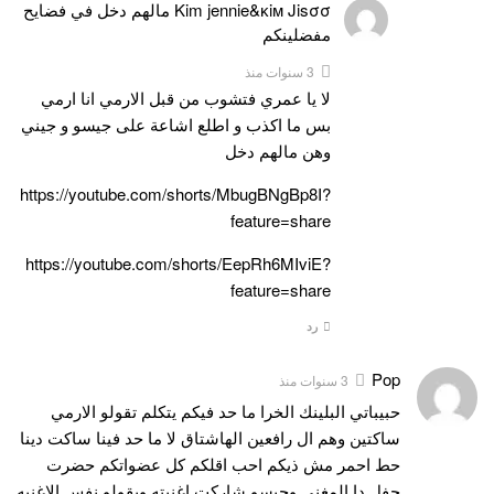
Kim jennie&ĸiм Jisσσ مالهم دخل في فضايح
مفضلينكم
3 سنوات منذ
لا يا عمري فتشوب من قبل الارمي انا ارمي
بس ما اكذب و اطلع اشاعة على جيسو و جيني
وهن مالهم دخل
https://youtube.com/shorts/MbugBNgBp8I?
feature=share
https://youtube.com/shorts/EepRh6MIviE?
feature=share
رد
Pop
3 سنوات منذ
حبيباتي البلينك الخرا ما حد فيكم يتكلم تقولو الارمي
ساكتين وهم ال رافعين الهاشتاق لا ما حد فينا ساكت دينا
حط احمر مش ذيكم احب اقلكم كل عضواتكم حضرت
حفل دا المغني وجيسو شاركت اغنيته ويقولو نفس الاغنيه