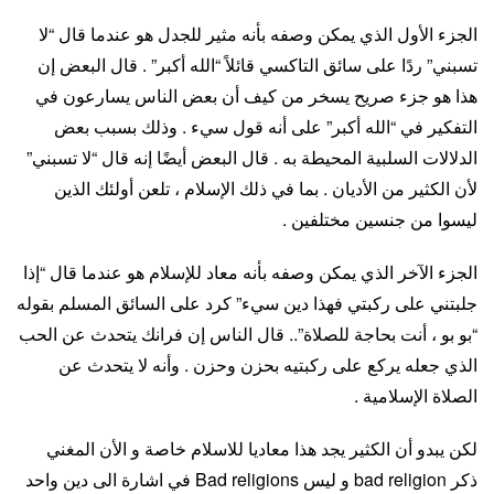
الجزء الأول الذي يمكن وصفه بأنه مثير للجدل هو عندما قال “لا
تسبني” ردًا على سائق التاكسي قائلاً “الله أكبر” . قال البعض إن
هذا هو جزء صريح يسخر من كيف أن بعض الناس يسارعون في
التفكير في “الله أكبر” على أنه قول سيء . وذلك بسبب بعض
الدلالات السلبية المحيطة به . قال البعض أيضًا إنه قال “لا تسبني”
لأن الكثير من الأديان . بما في ذلك الإسلام ، تلعن أولئك الذين
ليسوا من جنسين مختلفين .
الجزء الآخر الذي يمكن وصفه بأنه معاد للإسلام هو عندما قال “إذا
جلبتني على ركبتي فهذا دين سيء” كرد على السائق المسلم بقوله
“بو بو ، أنت بحاجة للصلاة”.. قال الناس إن فرانك يتحدث عن الحب
الذي جعله يركع على ركبتيه بحزن وحزن . وأنه لا يتحدث عن
الصلاة الإسلامية .
لكن يبدو أن الكثير يجد هذا معاديا للاسلام خاصة و الأن المغني
ذكر bad religion و ليس Bad religions في اشارة الى دين واحد