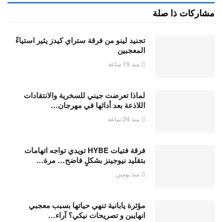
مشاركات ذا صلة
تجنيد لينو من فرقة ستراي كيدز يثير استياءً
المعجبين
منذ 19 ساعة
لماذا تعرضت جيني للسخرية والانتقادات
اللاذعة بعد أدائها في مهرجان…
منذ 24 ساعة
فرقة فتيات HYBE تويدي تواجه اتهامات
بتقليد نيوجينز بشكلٍ فاضح… مرة…
منذ يومين
مؤثرة يابانية تنهي حياتها بسبب معجبي
انهايبن و تصريحات نيكي؟ آراء…