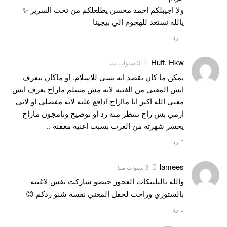
ولا اجيبلكم احمد محسن يطلعلكم من تحت السرير ✨
يالله نستعد للهجوم الي بيجينا
رد
Huff. Hkw
3 سنوات منذ
يمكن ما كان يقصد انه يسئ للاسلام. او ماكان بيعرف
ايش المعني من الغنيه لانه مش مسلم ماراح يعرف ايش
معني الله اكبر انا مااراح ادافع عليه لانه مفضلي او لاني
ارمي بس راح ننتظر منه رد او توضيح ونامجون ماراح
يخسر شهرته من العرب بسبب اغنيه معفنه ..
رد
lamees
3 سنوات منذ
والله يالبلينكات العجوز جيصو شاركت نفس لاغنيه
بالستوري وراحت لحفل المغني نفسة شنو ردكم 😊
رد