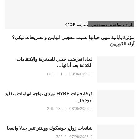
آراء و نقاشات مستخدمي الأنترنت KPOP
مؤثرة يابانية تنهي حياتها بسبب معجبي انهايبن و تصريحات نيكي؟
آراء الكوريين
لماذا تعرضت جيني للسخرية والانتقادات
اللاذعة بعد أدائها…
239
1
08/06/2026
فرقة فتيات HYBE تويدي تواجه اتهامات بتقليد
نيوجينز…
2
180
08/05/2026
شائعات زواج جونغكوك ووينتر تثير جدلا واسعا
729
07/28/2026