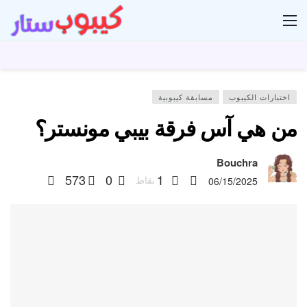
ار
اختبارات الكيبوب
مسابقة كيبوبية
من هي آس فرقة بيبي مونستر؟
Bouchra
573
0
1
نقاط
06/15/2025