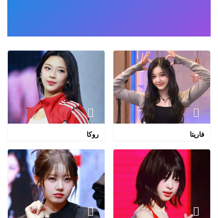
فاريتا
روكا