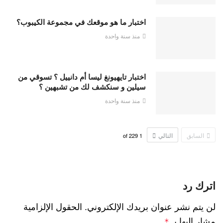
اختبار ما هو موقعك في مجموعة الكيبوب؟
منذ سنة واحدة
اختبار تايهيونغ ليسا أم دانييل ؟ تسوقي من
سيلين و سنكشف لك من تشبهين ؟
منذ سنة واحدة
السابق
التالي
229
of
1
اترك رد
لن يتم نشر عنوان بريدك الإلكتروني.
الحقول الإلزامية
مشار إليها بـ
*