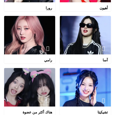
أهيون
رورا
آسا
رامي
تشيكيتا
هناك أكثر من عضوة