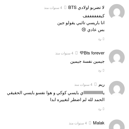
لا تضربو اولادي BTS
4 سنوات منذ
كيففففففف
انا باريسي تائبي يقولو جين
بس عادي 😢
رد
Bts forever💜
4 سنوات منذ
جيمين نفسة جيمين
رد
ريم
4 سنوات منذ
ياااااااااااااااااي بايسي كوكي و هوا نفسو بايسي الحقيقي
الحمد لله لم اضطر لتغييره ابدا
رد
Malak
4 سنوات منذ