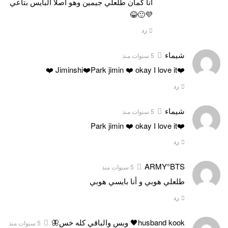
انا كمان طلعلي جيمين وهو اصلا البايس بتاعي
💜🙂😂
رد
شيماء
5 سنوات منذ
❤️Jiminshi❤️Park jimin ❤️ okay I love it ❤️
رد
شيماء
5 سنوات منذ
❤️Park jimin ❤️ okay I love it
رد
ARMY°BTS
5 سنوات منذ
طلعلي هوبي و أنا بايسي هوبي
رد
husband kook🖤 وبس والباقي كله خس🦋
5 سنوات منذ