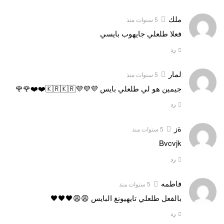
ملك
5 سنوات منذ
فعلا طلعلي جايهوب بايسي
رد
لمار
5 سنوات منذ
جيمين هو لي طلعلي بايس 💜💜💜🇰🇷🇰🇷❤️❤️🌹🌹
رد
ةز
5 سنوات منذ
Bvcvjk
رد
فاطمه
5 سنوات منذ
بالفعل طلعلي تايهيونغ البايس 😩😩🖤🖤🖤
رد