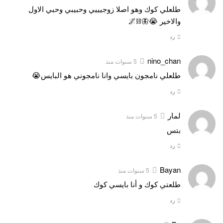
طلعلي كوك وهو اصلا زوجيييي وحبيبي وحبي الاول
والاخير 😭🦋⛓🌌
رد
nino_chan
5 سنوات منذ
طلعلي نامجون بايسي وانا نامجوني هو البايس😭
رد
لمار
5 سنوات منذ
بتس
رد
Bayan
5 سنوات منذ
طلعتي كوك و أنا بايسي كوك
رد