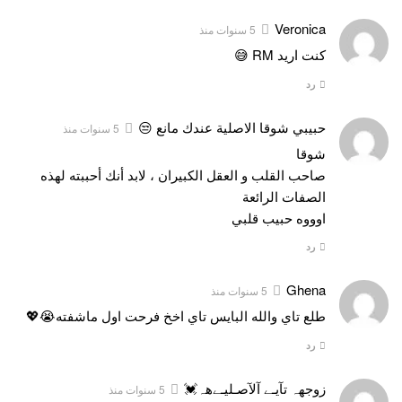
Veronica
5 سنوات منذ
كنت اريد RM 😅
رد
حبيبي شوقا الاصلية عندك مانع 😒
5 سنوات منذ
شوقا
صاحب القلب و العقل الكبيران ، لابد أنك أحببته لهذه
الصفات الرائعة
اوووه حبيب قلبي
رد
Ghena
5 سنوات منذ
طلع تاي والله البايس تاي اخخ فرحت اول ماشفته😭💖
رد
زوج‏‏هہ تآيـﮯ آلآصـليـﮯهہ‏‏💓
5 سنوات منذ