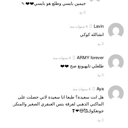
جيمين بايسي وطلع هو بايسي❤️❤️🍡
رد
Lavin
4 سنوات منذ
انشالله كوكي
رد
ARMY forever
4 سنوات منذ
طلعلي تايهيونغ صح ❤️❤️
رد
Aya
4 سنوات منذ
هل انت سعيدة؟ طبعا انا سعيدة لاتي حصلت على
الماكني الذهبي لفرقة بتس العبقري الصغير والمنكر.
جونغكوك🥰😍❤❣
رد