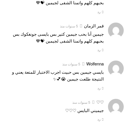
بحبهم كلهم واتمنا الشفى لجيمين 💝💙
رد
قمر الزمان
5 سنوات منذ
جيمين أنا بحب جيمين كتير بس بايسى جونغكوك بس
بحبهم كلهم واتمنا الشفى لجيمين 💝💙
رد
Wolfenna
5 سنوات منذ
بايسي جيمين بس حبيت اجرب الاختبار للمتعة يعني و
النتيجة طلعت جيمين 😭💕✨
رد
♡♡
5 سنوات منذ
جيميني البايس ♡♡♡
رد