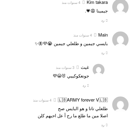
Kim takara
4 سنوات منذ
جيمينا 😩💗.
رد
Main
4 سنوات منذ
بايسي جيمين و طلعلي جيمين 😭💜🦋✨
رد
غيث
3 سنوات منذ
جونغكوكييي 🐰😭💜
رد
🇱🇧ARMY forever V🇱🇧
4 سنوات منذ
طلعلي تاتا و هو البايس صح
اصلا مين ما طلع ما رح أ عل احبهم كلن
رد