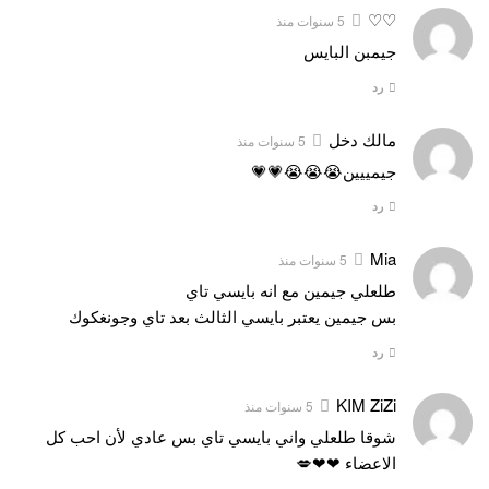
♡♡
5 سنوات منذ
جيمبن البايس
رد
مالك دخل
5 سنوات منذ
جيمييين😭😭😭💗💗
رد
Mia
5 سنوات منذ
طلعلي جيمين مع انه بايسي تاي
بس جيمين يعتبر بايسي الثالث بعد تاي وجونغكوك
رد
KIM ZiZi
5 سنوات منذ
شوقا طلعلي واني بايسي تاي بس عادي لأن احب كل
الاعضاء ❤❤💋