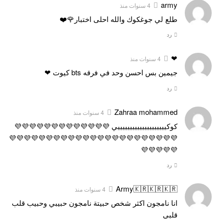
army
4 سنوات منذ
طلع لي جوغكوك والله احلى اختبار🌹⁦❤️⁩
رد
❤
4 سنوات منذ
جيمين بس احسن وحد في فرقه bts كيوت ❤
رد
Zahraa mohammed
4 سنوات منذ
كوكييييييييييييييييييييي 💜💜💜💜💜💜💜💜💜💜💜💜💜
💜💜💜💜💜💜💜💜💜💜💜💜💜💜💜💜💜💜💜💜💜💜💜
💜💜💜💜💜
رد
Army🇰🇷🇰🇷🇰🇷
4 سنوات منذ
انا نامجون اكثر شخص حبيتة نامجون حبيبي وحبيب قلب
قلبي