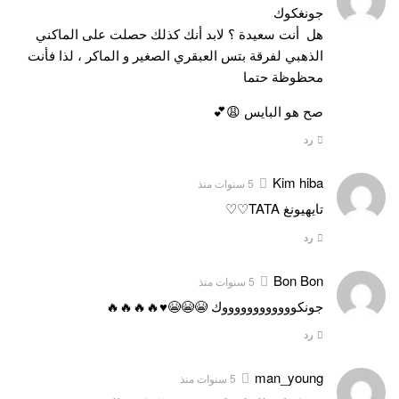
جونغكوك
هل أنت سعيدة ؟ لابد أنك كذلك حصلت على الماكني
الذهبي لفرقة بتس العبقري الصغير و الماكر ، لذا فأنت
محظوظة حتما
صح هو البايس 😩💕
رد
Kim hiba
5 سنوات منذ
تايهيونغ TATA♡♡
رد
Bon Bon
5 سنوات منذ
جونكووووووووووووك 😭😭😭♥️🔥🔥🔥🔥
رد
man_young
5 سنوات منذ