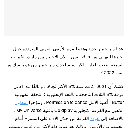
عدنا مع اختبار جديد وهذه المرة للأرمي العربي المترددة حول
تحيزها النهائي من فرقة بتس . ولأن الإختيار بين ملوك الكيبوب
السبعة صعب للغاية . لكن سنساعدك مع اختبار من هو بايسك من
بتس 2022 ؟ .
لاشك أن 2021 كانت سنة Bts الأكثر نجاحًا . و تألقًا مع اغاني
فرقة Bts الثلاث الناجحة و باللغة الإنجليزية ؛ التحفة الكيبوبية
Butter . أغنية الأمل Permission to dance . ومؤخرا
التعاون
الذهبي مع الفرقة الإنجليزية Coldplay بأغنية My Universe .
بالإضافة إلى
عودة
الفرقة من خلال الأداء على المسرح أمام
محبيهم من الآرمي . و ذلك بعد غياب دام لأكثر من عامين بسبب