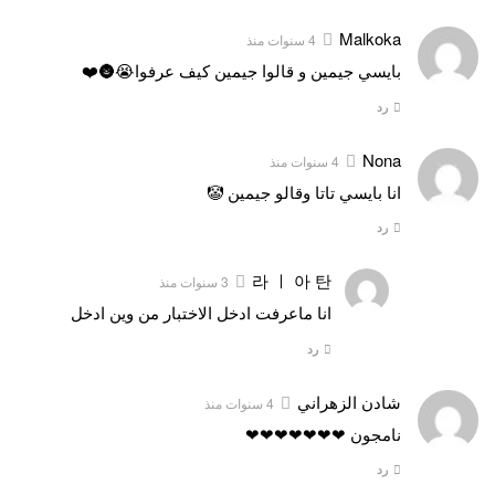
Malkoka
4 سنوات منذ
بايسي جيمين و قالوا جيمين كيف عرفوا😭🌚❤️
رد
Nona
4 سنوات منذ
انا بايسي تاتا وقالو جيمين 🤡
رد
라 ㅣ 아 탄
3 سنوات منذ
انا ماعرفت ادخل الاختبار من وين ادخل
رد
شادن الزهراني
4 سنوات منذ
نامجون ❤❤❤❤❤❤❤
رد