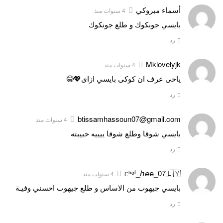
أسماء مبروكي
4 سنوات منذ
بايسي جونكوك و طلع جونكوك
رد
Mklovelyjk
4 سنوات منذ
ياخى عرف ان كوكى بايسي ازاى💖😂
رد
btissamhassoun07@gmail.com
4 سنوات منذ
بايسي شوقا وطلع شوقا ييييه حبيبته
رد
ᥴʰᵒⁱ_ℎ𝘦𝖾_07🇱🇾
4 سنوات منذ
بايسي جيهوب من الاساس و طلع جيهوب احسني وفيـة
رد