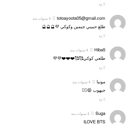
رد
totoayoota05@gmail.com
4 سنوات منذ
طلع حبيبي جيمين وكوكي 💜🔮🔮🔮
رد
Hiba5
4 سنوات منذ
طلعي كوكي🥰🥰❤️❤️❤️💜💜
رد
مونيا
4 سنوات منذ
جيهوب 😫❤️‍🔥
رد
Suga
4 سنوات منذ
ILOVE BTS