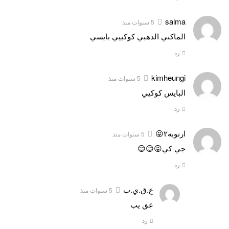
salma
5 سنوات منذ
الماكني الذهبي كوكييي بايسي
رد
kimheungi
5 سنوات منذ
البايس كوكيي
رد
ارنوبه٢😝
5 سنوات منذ
جي كي😝😌😌
رد
ع.ق.ي.ب
5 سنوات منذ
عق يب
رد