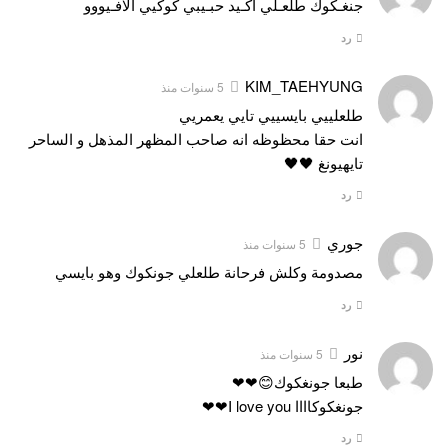
جنغـكوك طلعـلي اكـيد حبـيبي كوكيي الافـيووو
رد
KIM_TAEHYUNG
5 سنوات منذ
طلعلييي بايسييي تايي يعمريي
انت حقا محظوظه انه صاحب المظهر المذهل و الساحر
تايهيونغ 🖤🖤
رد
جوري
5 سنوات منذ
مصدومة وكلش فرحانة طلعلي جونكوك وهو بايسي
رد
نور
5 سنوات منذ
طبعا جونغكوك😊❤❤
جونغكوكاااا I love you❤❤
رد