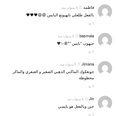
فاطمه
5 سنوات منذ
بالفعل طلعلي تايهيونغ البايس 😩😩🖤🖤🖤
رد
basmala
5 سنوات منذ
جيهوب *بايس **🦋✨💖
رد
Jimana
5 سنوات منذ
جونغكوك الماكني الذهبي الصغير و العبقري والماكر
محظوظة
رد
Jin
5 سنوات منذ
جين وبالفعل هو بايسي
رد