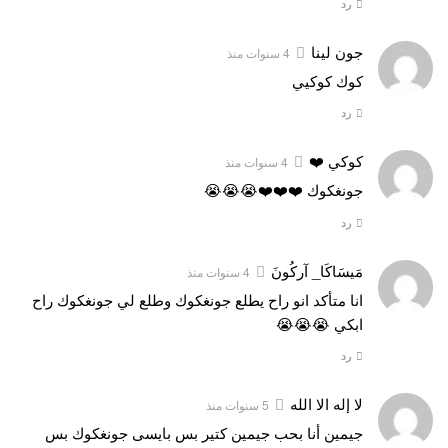
رد
جون لينا
4 سنوات منذ
كوك كوكيي
رد
كوكي ❤️
4 سنوات منذ
جونغكوك ❤️❤️❤️😭😭😭
رد
مَيسَاكَا_ آركُونَ
4 سنوات منذ
انا متأكد انو راح يطلع جونغكوك وطلع لي جونغكوك راح
ابكي 😭😭😭
رد
لا إله الا الله
5 سنوات منذ
جيمين أنا بحب جيمين كتير بس بايسى جونغكوك بس