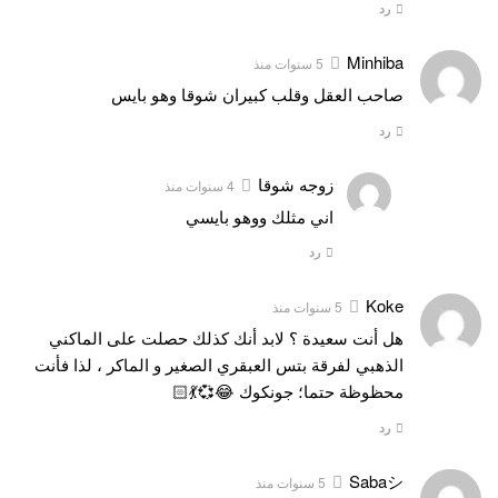
رد
Minhiba
5 سنوات منذ
صاحب العقل وقلب كبيران شوقا وهو بايس
رد
زوجه شوقا
4 سنوات منذ
اني مثلك ووهو بايسي
رد
Koke
5 سنوات منذ
هل أنت سعيدة ؟ لابد أنك كذلك حصلت على الماكني
الذهبي لفرقة بتس العبقري الصغير و الماكر ، لذا فأنت
محظوظة حتما؛ جونكوك 😂💞💃🏻
رد
Sabaシ︎
5 سنوات منذ