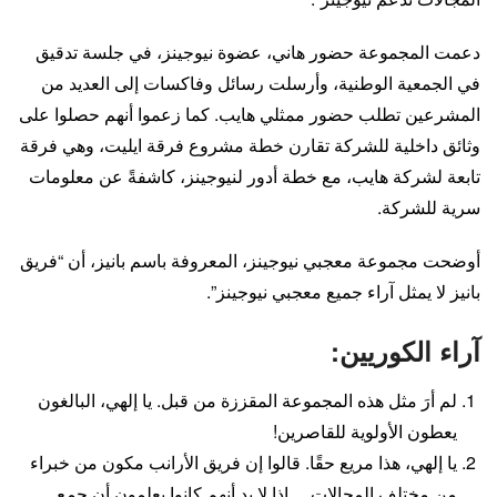
دعمت المجموعة حضور هاني، عضوة نيوجينز، في جلسة تدقيق
في الجمعية الوطنية، وأرسلت رسائل وفاكسات إلى العديد من
المشرعين تطلب حضور ممثلي هايب. كما زعموا أنهم حصلوا على
وثائق داخلية للشركة تقارن خطة مشروع فرقة ايليت، وهي فرقة
تابعة لشركة هايب، مع خطة أدور لنيوجينز، كاشفةً عن معلومات
سرية للشركة.
أوضحت مجموعة معجبي نيوجينز، المعروفة باسم بانيز، أن “فريق
بانيز لا يمثل آراء جميع معجبي نيوجينز”.
آراء الكوريين:
لم أرَ مثل هذه المجموعة المقززة من قبل. يا إلهي، البالغون
يعطون الأولوية للقاصرين!
يا إلهي، هذا مريع حقًا. قالوا إن فريق الأرانب مكون من خبراء
من مختلف المجالات… إذا لا بد أنهم كانوا يعلمون أن جمع