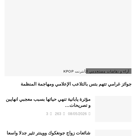
آراء و نقاشات مستخدمي الأنترنت KPOP
جوائز غرامي تتهم بتس بالتلاعب الإعلامي ومهاجمة المنظمة
مؤثرة يابانية تنهي حياتها بسبب معجبي انهايبن
و تصريحات…
3
263
08/05/2026
شائعات زواج جونغكوك ووينتر تثير جدلا واسعا