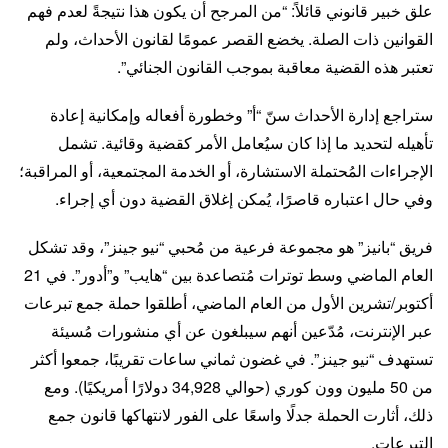
علق خبير قانوني قائلاً: “من المرجح أن يكون هذا نتيجةً لعدم فهم
القوانين ذات الصلة. يخضع القصر عمومًا لقانون الأحداث، ولم
تعتبر هذه القضية معاقبة بموجب القانون الجنائي”.
ستراجع إدارة الأحداث سنّ “أ” وخطورة أفعاله وإمكانية إعادة
تأهيله لتحديد ما إذا كان سيُعامل الأمر كقضية وقائية. تشمل
الإجراءات المُحتملة الاستشارة، أو الخدمة المجتمعية، أو المراقبة؛
وفي حال اعتباره قاصرًا، يُمكن إغلاق القضية دون أي إجراء.
فريق “بانيز” هو مجموعة فرعية من مُحبي “نيو جينز”، وقد تشكل
العام الماضي وسط توترات مُتصاعدة بين “هايب” و”أدور”. في 21
أكتوبر/تشرين الأول من العام الماضي، أطلقوا حملة جمع تبرعات
عبر الإنترنت، مُدّعين أنهم سيبلغون عن أي منشورات مُسيئة
تستهدف “نيو جينز”. في غضون ثماني ساعات تقريبًا، جمعوا أكثر
من 50 مليون وون كوري (حوالي 34,928 دولارًا أمريكيًا). ومع
ذلك، أثارت الحملة جدلًا واسعًا على الفور لانتهاكها قانون جمع
التبرعات.