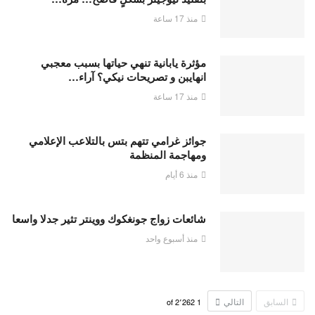
منذ 17 ساعة
مؤثرة يابانية تنهي حياتها بسبب معجبي
انهايبن و تصريحات نيكي؟ آراء…
منذ 17 ساعة
جوائز غرامي تتهم بتس بالتلاعب الإعلامي
ومهاجمة المنظمة
منذ 6 أيام
شائعات زواج جونغكوك ووينتر تثير جدلا واسعا
منذ أسبوع واحد
السابق
التالي
2٬262
of
1