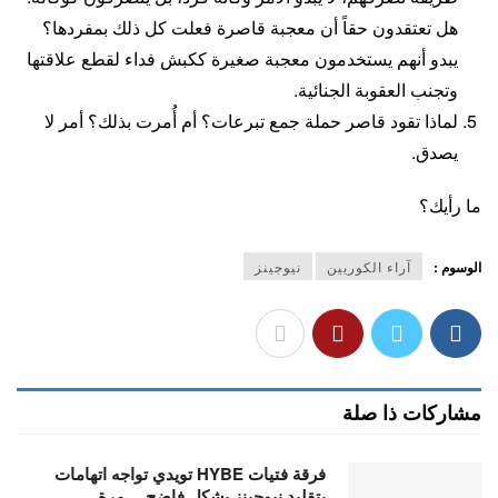
هل تعتقدون حقاً أن معجبة قاصرة فعلت كل ذلك بمفردها؟
يبدو أنهم يستخدمون معجبة صغيرة ككبش فداء لقطع علاقتها
وتجنب العقوبة الجنائية.
لماذا تقود قاصر حملة جمع تبرعات؟ أم أُمرت بذلك؟ أمر لا
يصدق.
ما رأيك؟
الوسوم :
آراء الكوريين
نيوجينز
مشاركات ذا صلة
فرقة فتيات HYBE تويدي تواجه اتهامات
بتقليد نيوجينز بشكلٍ فاضح… مرة…