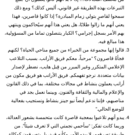
التبرعات بهذه الطريقة غير قانوني، أليس كذلك؟ ومع ذلك
سمحوا لقاصرٍ بتولي زمام المبادرة؟ إذا كانوا قاصرين، فهذا
يعني أنهم ما زالوا طلابًا، هل يعني هذا أنهم سيُحاكمون وينتهي
بهم الأمر بسجل إجرامي؟ الكبار يتنصلون تماما من المسؤولية،
هذا مبالغ فيه.
قالوا إنها مجموعة من الخبراء من جميع مناحي الحياة؟ لكنهم
فجأةً قاصرون؟ “مرحباً، معكم فريق الأرانب. بسبب التلاعب
الإعلامي المتكرر وغير المبرر من قِبل هايب، نضطر لإصدار
بيانات متعددة. نرجو تفهمكم. فريق الأرانب هو فريق مكون من
أرانب يعملون بنشاط في مجالات مختلفة، بما في ذلك القانون
والإعلام والمالية والثقافة والفنون. وبينما نعمل بجد في
مناصبهم، فإننا ندعم أيضاً نيو جينز بنشاط ونستجيب بفعالية
للوضع الحالي.”
يبدو أنهم تلاعبوا بمعجبة قاصرة كانت متحمسة بشعور العدالة،
وربما كانت تفكر: “سأحمي نجمتي التي لا تعرف شيئاً”. من
طريقة تصرفهم، لا يبدو الأمر وكأنه فرد، بل يتصرفون كوكالة.