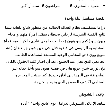
تصنيف المحتوى: 15+ – المراهقون 15 سنة أو أكبر
القصة مسلسل ليلة واحدة
دراما تستكشف نظام العدالة الجنائية من منظور شائع للغاية بينما
تتابع القصة الشرسة لرجلين يحيطان بمقتل امرأة متهم و محام .
هيون سو ( كيم سو هيون ) ، طالب جامعي عادي ، لكن أصبح فجأة
المشتبه به الرئيسي في قضية قتل. في حين شين جونغ هان ( تشا
سونغ وون ) هو المحامي الوحيد المستعد لمساعدة الطالب
الجامعي الذي تخل عنه الجميع . بعد أن اجتاز كلية الحقوق بالكاد ،
فإن تورط شين جونغ هان في قضية هيون سو يأخذ حياته غير
الملحوظة في النهاية إلى آفاق جديدة. كما سيتحد المجرم و
المحامي لكشف الغموض الذي يحيط بالجريمة .
الإعلان التشويقي
شاهد الإعلان التشويقي لدراما ” يوم عادي واحد ” ٬ أدناه .