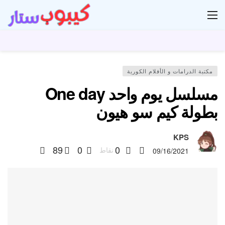
ار
مكتبة الدرامات و الأفلام الكورية
مسلسل يوم واحد One day
بطولة كيم سو هيون
KPS
89
0
0
نقاط
09/16/2021