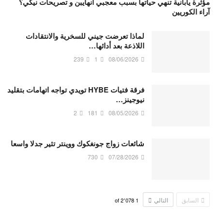
مؤثرة يابانية تنهي حياتها بسبب معجبي انهايبن و تصريحات نيكي؟
آراء الكوريين
لماذا تعرضت جيني للسخرية والانتقادات
اللاذعة بعد أدائها…
239
1
08/06/2026
فرقة فتيات HYBE تويدي تواجه اتهامات بتقليد
نيوجينز…
2
181
08/05/2026
شائعات زواج جونغكوك ووينتر تثير جدلا واسعا
730
07/28/2026
السابق
التالي
2٬078
of
1