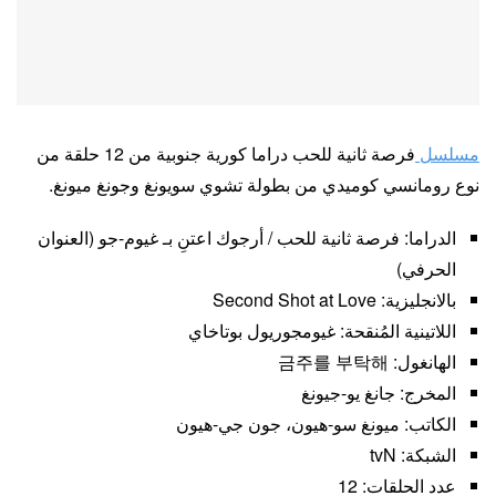
مسلسل
فرصة ثانية للحب دراما كورية جنوبية من 12 حلقة من
نوع رومانسي كوميدي من بطولة تشوي سويونغ وجونغ ميونغ.
الدراما: فرصة ثانية للحب / أرجوك اعتنِ بـ غيوم-جو (العنوان
الحرفي)
بالانجليزية: Second Shot at Love
اللاتينية المُنقحة: غيومجوريول بوتاخاي
الهانغول: 금주를 부탁해
المخرج: جانغ يو-جيونغ
الكاتب: ميونغ سو-هيون، جون جي-هيون
الشبكة: tvN
عدد الحلقات: 12