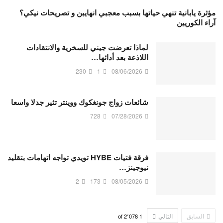
مؤثرة يابانية تنهي حياتها بسبب معجبي انهايبن و تصريحات نيكي؟
آراء الكوريين
لماذا تعرضت جيني للسخرية والانتقادات
اللاذعة بعد أدائها…
230
1
08/06/2026
شائعات زواج جونغكوك ووينتر تثير جدلا واسعا
728
07/28/2026
فرقة فتيات HYBE تويدي تواجه اتهامات بتقليد
نيوجينز…
2
173
08/05/2026
السابق
التالي
2٬078
of
1