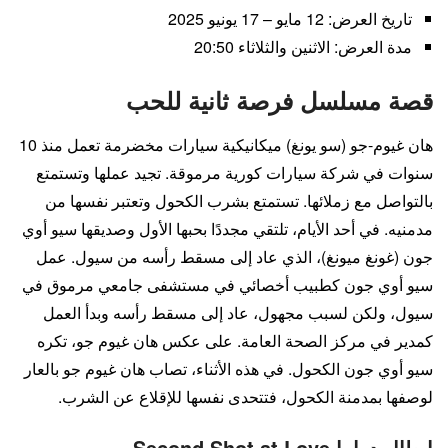
تاريخ العرض: 12 مايو – 17 يونيو 2025
مدة العرض: الاثنين والثلاثاء 20:50
قصة مسلسل فرصة ثانية للحب
هان غيوم-جو (سو يونغ) ميكانيكية سيارات مخضرمة تعمل منذ 10
سنوات في شركة سيارات كورية مرموقة. تجيد عملها وتستمتع
بالتواصل مع زملائها. تستمتع بشرب الكحول وتعتبر نفسها من
مدمنيه. في أحد الأيام، تلتقي مجددًا بحبها الأول وصديقها سيو أوي
جون (غونغ ميونغ)، الذي عاد إلى مسقط رأسه من سيول. عمل
سيو أوي جون كطبيب أخصائي في مستشفى جامعي مرموق في
سيول، ولكن لسبب مجهول، عاد إلى مسقط رأسه وبدأ العمل
كمدير في مركز الصحة العامة. على عكس هان غيوم جو، تكره
سيو أوي جون الكحول. في هذه الأثناء، تصاب هان غيوم جو بالعار
لوصفها بمدمنة الكحول، فتتحدى نفسها للإقلاع عن الشرب.
ابطال دراما Second Shot at Love