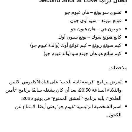
تشوي سو يونغ – هان غيوم جو
غونغ ميونغ – سيو أوي جون
جو يون هي – هان هيون جو
كانغ هيونغ سوك – بونغ سيون أوك
كيم سونغ ريونغ – كيم غوانغ أوك (والدة غيوم جو)
كيم سانغ هو هان جونغ سو (والد غيوم جو)
ملاحظات
يُعرض برنامج “فرصة ثانية للحب” على قناة tvN يومي الاثنين
والثلاثاء الساعة 20:50، بعد أن كان يشغله سابقًا برنامج “تأمين
الطلاق”، يليه برنامج “العشق الممنوع” في يونيو 2025.
اسم الشخصية الرئيسية “غيوم جو” يعني أيضًا الامتناع عن
الكحول.