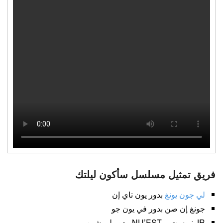
فريق تمثيل مسلسل سأكون ليلتك
لي جون يونغ
بدور يون تاي إن
جونغ إن صن بدور في يون جو
JR نيوست – NU’EST بدور لي شين