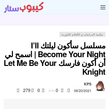
ار
مكتبة الدرامات و الأفلام الكورية
مسلسل سأكون ليلتك I’ll
Become Your Night | اسمح لي
أن أكون فارسك Let Me Be Your
Knight
KPS
279
0
0
نقاط
08/20/2021