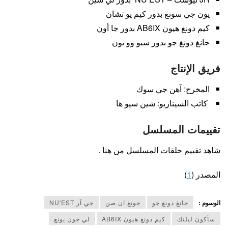
يون جي سونغ بدور كيم يو تشان
كيم دونغ هيون AB6IX بدور جا أون
جانغ دونغ جو بدور سيو وو يون
فريق الإنتاج
المخرج: آهن جي سوك
كاتب السيناريو: شين سيو ها
تقييمات المسلسل
شاهد تقييم حلقات المسلسل من هنا .
المصدر (
1
)
الوسوم :
جانغ دونغ جو
جونغ ان صن
جي آر NU'EST
سأكون ليلتك
كيم دونغ هيون AB6IX
لي جون يونغ