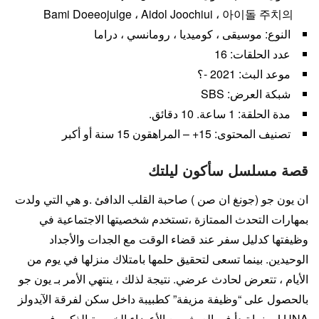
Bami Doeeojulge ، Aidol Joochiui ، 아이돌 주치의
النوع: موسيقى ، كوميديا ​​، رومانسي ، دراما
عدد الحلقات: 16
موعد البث: 2021 -؟
شبكة العرض: SBS
مدة الحلقة: 1 ساعة. 10 دقائق.
تصنيف المحتوى: 15+ – المراهقون 15 سنة أو أكبر
قصة مسلسل سأكون ليلتك
ان يون جو (جونغ ان صن ) صاحبة القلب الدافئ .و هي التي ولدت
بمهارات التحدث الممتازة ،تستخدم شخصيتها الاجتماعية في
وظيفتها كدليل سفر عند قضاء الوقت مع الجدات والأجداد
الوحيدين. بينما تسعى لتحقيق حلمها بامتلاك منزلها في يوم من
الأيام ، تتعرض لحادث عرضي. نتيجة لذلك ، ينتهي الأمر بـ يون جو
بالحصول على “وظيفة مزيفة” كطبيبة داخل سكن لفرقة الآيدولز
LUNA. بينما تبدأ في العيش مع الأعضاء الخمسة الذكور في