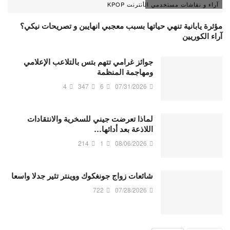
آراء و نقاشات مستخدمي الأنترنت KPOP
مؤثرة يابانية تنهي حياتها بسبب معجبي انهايبن و تصريحات نيكي؟
آراء الكوريين
جوائز غرامي تتهم بتس بالتلاعب الإعلامي
ومهاجمة المنظمة
4
347
6
07/31/2026
لماذا تعرضت جيني للسخرية والانتقادات
اللاذعة بعد أدائها…
214
1
08/06/2026
شائعات زواج جونغكوك ووينتر تثير جدلا واسعا
722
07/28/2026