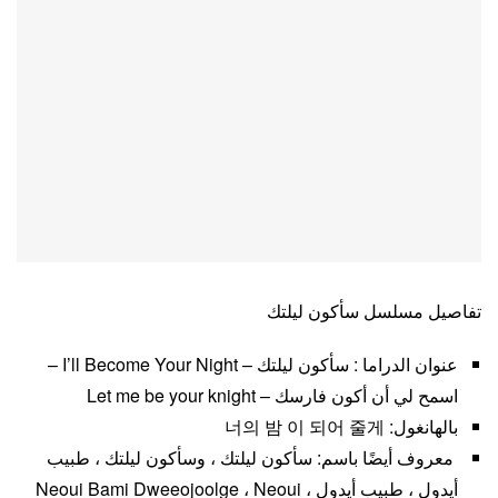
تفاصيل مسلسل سأكون ليلتك
عنوان الدراما : سأكون ليلتك – I’ll Become Your Night –
اسمح لي أن أكون فارسك – Let me be your knight
بالهانغول: 너의 밤 이 되어 줄게
معروف أيضًا باسم: سأكون ليلتك ، وسأكون ليلتك ، طبيب
أيدول ، طبيب أيدول ، Neoui Bami Dweeojoolge ، Neoui