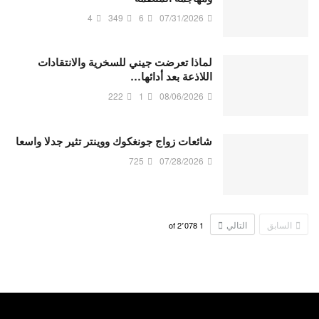
4
349
6
07/31/2026
لماذا تعرضت جيني للسخرية والانتقادات
اللاذعة بعد أدائها…
222
1
08/06/2026
شائعات زواج جونغكوك ووينتر تثير جدلا واسعا
725
07/28/2026
السابق
التالي
2٬078
of
1