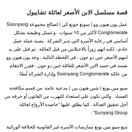
قصة مسلسل الابن الأصغر لعائلة تشايبول
عمل يون هيون وو ( سونغ جونغ كي ) لصالح مجموعة Soonyang
Conglomerate لأكثر من 10 سنوات . و تتمثل وظيفته بشكل
أساسي في رعاية الأسرة التي تدير الشركة . يشبه عمله عمل
خادم ، لكنه اتهم زوراً بالاختلاس من قبل العائلة . ثم قتل على يد
ابنهم الأصغر جين دو جون . في اللحظة التالية ، وجد يون هيون وو
نفسه في جسد الابن الأصغر للعائلة جين دو جون . فقرر الانتقام
من عائلة Soonyang Conglomerate وإدارة الشركة أيضًا .
سيو مين يونغ ( شين هيون بين ) مدعية عامة من قسم مكافحة
الفساد . والتي تكون على استعداد للتهرب من القانون أو خرقه من
أجل تحقيق العدالة . كما يطلق عليها “حاصدة الأرواح لعائلة
Sunyang Group” .
تتبع سيو مين يونغ ممارسات الأسرة غير القانونية للخلافة الوراثية