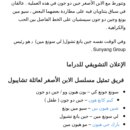
وتتورط مع الابن الأصغر جين دو جون في هذه العملية . عالقان
في سباق يتناوبان فيه على مطاردة بعضهما البعض ، سيو مين
يونغ وجين دو جون سيمشيان على الخط الفاصل بين الحب
والكراهية .
وفي الوقت نفسه جين يانغ تشول( لي سونغ مين) ٫ هو رئيس
Sunyang Group .
الإعلان التشويقي للدراما
فريق تمثيل مسلسل الابن الأصغر لعائلة تشايبول
سونغ جونغ كي – يون هيون وو / جين دو جون
كيم كانغ هون
– جين دو جون ( طفل )
شين هيون بين
– سيو مين يونغ
لي سونغ مين – جين يانغ تشيول
بارك جي هيون
– مو هيون مين