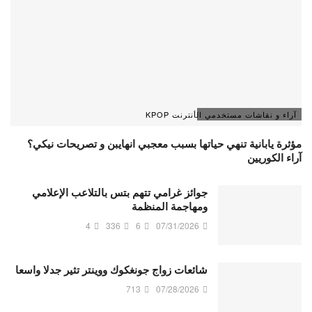
آراء و نقاشات مستخدمي الأنترنت KPOP
مؤثرة يابانية تنهي حياتها بسبب معجبي انهايبن و تصريحات نيكي؟
آراء الكوريين
جوائز غرامي تتهم بتس بالتلاعب الإعلامي
ومهاجمة المنظمة
4
336
6
07/31/2026
شائعات زواج جونغكوك ووينتر تثير جدلا واسعا
713
07/28/2026