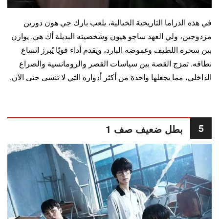
في هذه الدراما التاريخية الخيالية، يلعب بارك جي هون دورين
مزدوجين، ولي العهد ساجو هيون وشخصيته البديلة أك هي. يوازن
بين سحره اللطيف وغموضه البارد، ويقدم أداء قويًا يُبرز اتساع
نطاقه. تمزج القصة بين سياسات القصر والرومانسية والصراع
الداخلي، مما يجعلها واحدة من أكثر أدواره التي لا تنسى حتى الآن.
5
بطل ضعيف صف 1