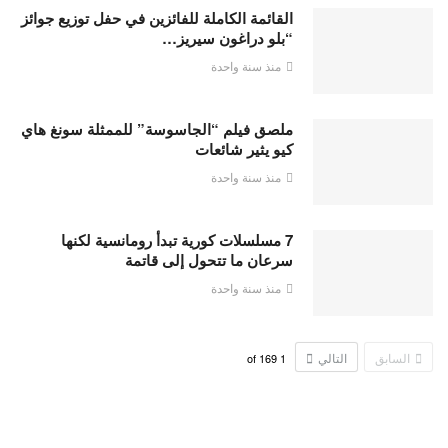
القائمة الكاملة للفائزين في حفل توزيع جوائز
“بلو دراغون سيريز…
منذ سنة واحدة
ملصق فيلم “الجاسوسة” للممثلة سونغ هاي
كيو يثير شائعات
منذ سنة واحدة
7 مسلسلات كورية تبدأ رومانسية لكنها
سرعان ما تتحول إلى قاتمة
منذ سنة واحدة
السابق
التالي
169
of
1