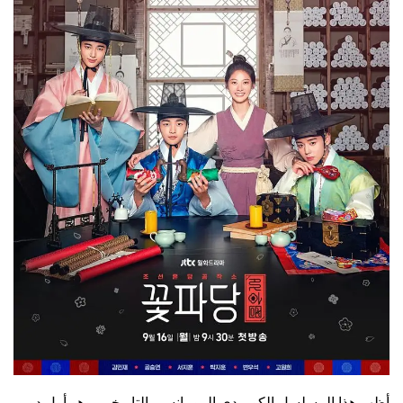
أظهر هذا المسلسل الكوميدي الرومانسي التاريخي، وهو أول دور