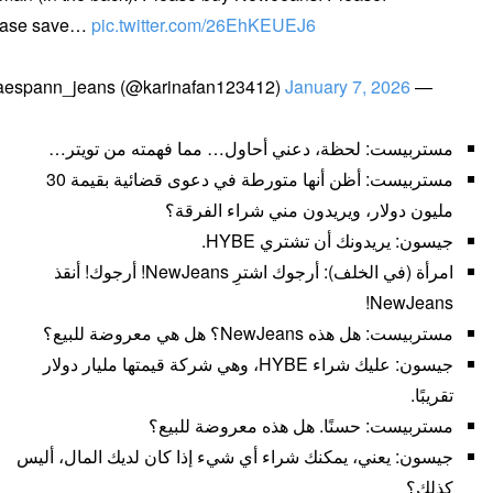
ease save…
pic.twitter.com/26EhKEUEJ6
January 7, 2026
— aespann_jeans (@karinafan123412)
مستربيست: لحظة، دعني أحاول… مما فهمته من تويتر…
مستربيست: أظن أنها متورطة في دعوى قضائية بقيمة 30
مليون دولار، ويريدون مني شراء الفرقة؟
جيسون: يريدونك أن تشتري HYBE.
امرأة (في الخلف): أرجوك اشترِ NewJeans! أرجوك! أنقذ
NewJeans!
مستربيست: هل هذه NewJeans؟ هل هي معروضة للبيع؟
جيسون: عليك شراء HYBE، وهي شركة قيمتها مليار دولار
تقريبًا.
مستربيست: حسنًا. هل هذه معروضة للبيع؟
جيسون: يعني، يمكنك شراء أي شيء إذا كان لديك المال، أليس
كذلك؟