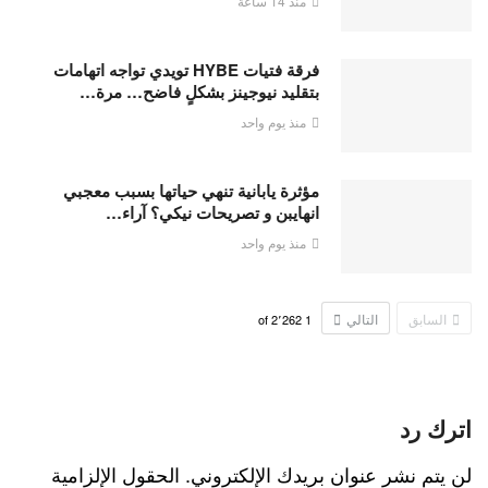
منذ 14 ساعة
فرقة فتيات HYBE تويدي تواجه اتهامات
بتقليد نيوجينز بشكلٍ فاضح… مرة…
منذ يوم واحد
مؤثرة يابانية تنهي حياتها بسبب معجبي
انهايبن و تصريحات نيكي؟ آراء…
منذ يوم واحد
السابق
التالي
2٬262
of
1
اترك رد
لن يتم نشر عنوان بريدك الإلكتروني.
الحقول الإلزامية