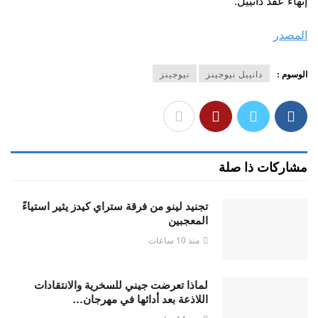
إنهاء عقد دانييل.
المصدر
الوسوم :
دانييل نيوجينز
نيوجينز
مشاركات ذا صلة
تجنيد لينو من فرقة ستراي كيدز يثير استياءً
المعجبين
منذ 10 ساعات
لماذا تعرضت جيني للسخرية والانتقادات
اللاذعة بعد أدائها في مهرجان…