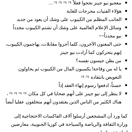
معجبو نيو جينز نجحوا فعلاً ㅋㅋㅋㅋ…
هؤلاء الفتيات محرجات للغاية
الجانب المظلم من الكيبوب على وشك أن يعود من جديد
وسائل الإعلام العالمية على وشك أن تشتم الكيبوب مجدداً
نيو مجدداً~~
حتى المغنون الآخرون، كلما أجروا مقابلات، يهاجمون الكيبوب،
إنهم يتحركون كما أرادت نيو جينز
من يظن جيسون نفسه؟
يا له من وقاحة! يكسبون المال من الكيبوب ثم يحاولون
التعويض بانتقاده ㅋㅋ
حسناً، ادفعوا رسوم إنهاء العقد إذاً
لا ينظر إلى نيو جينز على أنهم ضحايا في كل مكان ㅋㅋㅋㅋ،
هناك الكثير من الناس الذين يعتقدون أنهم متخلفون عقليا أيضاً
كما ورد أن المشجعين أرسلوا آلاف الفاكسات الاحتجاجية إلى
وزارة الثقافة والرياضة والسياحة في كوريا الجنوبية، معارضين