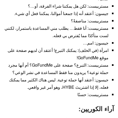
مستربيست: لكن هل يمكننا شراء الفرقة، أو…؟
جيسون: أعتقد أنه إذا جمعنا أموالنا، يمكننا فعل أي شيء.
مستربيست: مناصفةً؟
مستربيست: أنا فقط… يطلب مني المساعدة باستمرار، لكنني
لست متأكدًا مما يُفترض بي فعله.
جيسون: امم…
امرأة (في الخلف): يمكنك التبرع! أعتقد أن لديهم صفحة على
موقع GoFundMe!
مستربيست: التبرع؟ صفحة على GoFundMe؟ أم أنها مجرد
حملة توعية؟ يريدون منا فقط المساعدة في نشر الوعي؟
جيسون: أعتقد أنها حملة توعية. ليس هناك الكثير مما يمكنك
فعله، إلا إذا اشتريتَ HYBE، وهو أمر غير واقعي.
مستربيست: حسنًا
آراء الكوريين: