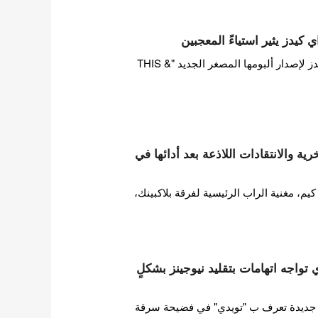
 كيدز يثير استياءً المعجبين
بينما تستعد فرقة ستراي كيدز لإصدار ألبومها المصغر الجديد "THIS &
ة والانتقادات اللاذعة بعد أدائها في
 مغنية الراب الرئيسية لفرقة بلاكبينك،
ات HYBE تويدي تواجه اتهامات بتقليد نيوجينز بشكلٍ
ورطت فرقة فتيات HYBE جديدة تعرف ب "تويدي" في فضيحة سرقة