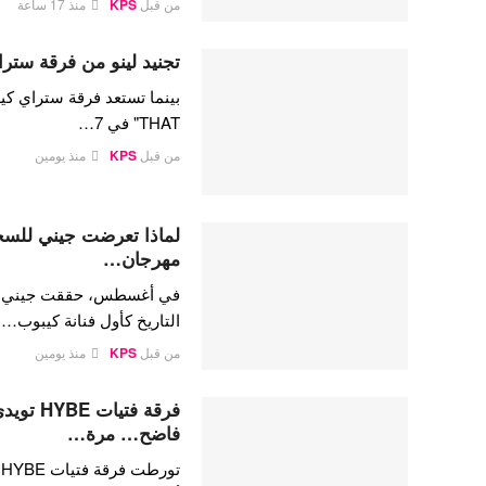
من قبل
KPS
منذ 17 ساعة
تجنيد لينو من فرقة ستراي
THAT" في 7…
من قبل
KPS
منذ يومين
لماذا تعرضت جيني للسخري
مهرجان…
في أغسطس، حققت جيني كيم،
التاريخ كأول فنانة كيبوب…
من قبل
KPS
منذ يومين
فرقة فتي
فاضح… مرة…
ت