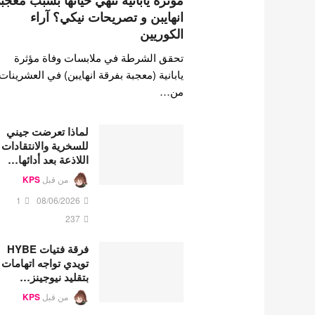
مؤثرة يابانية تنهي حياتها بسبب معجب
انهايبن و تصريحات نيكي؟ آراء
الكوريين
تحقق الشرطة في ملابسات وفاة مؤثرة
يابانية (معجبة بفرقة انهايبن) في العشرينات
من…
لماذا تعرضت جيني
للسخرية والانتقادات
اللاذعة بعد أدائها…
من قبل
KPS
1
08/06/2026
237
فرقة فتيات HYBE
تويدي تواجه اتهامات
بتقليد نيوجينز…
من قبل
KPS