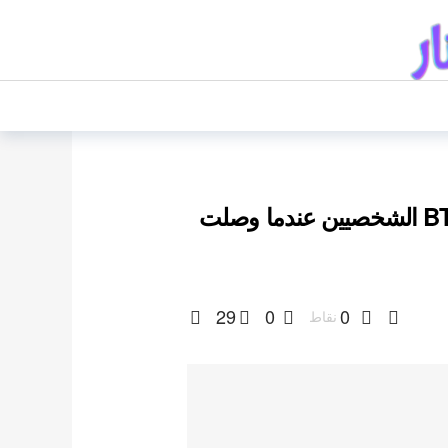
مياواكي ساكورا مرافقة من قبل حراس BTS الشخصيين عندما وصلت
29
0
0
نقاط