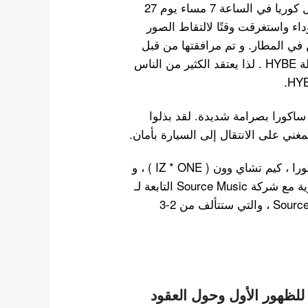
هبطت مياواكي ساكورا في مطار إنتشون الدولي لدخول كوريا في الساعة 7 مساء يوم 27
ناعًا ضيقًا وقبعة سوداء واستغرقت وقتًا لالتقاط الصور
في المطار. و تم مرافقتها من قبل
حراس BTS الشخصيين و الذين تم تعيينهم من قبل وكالة HYBE . لذا يعتقد الكثير من الناس
ساكورا بصرامة شديدة. لقد بذلوا
ي على الانتقال إلى السيارة بأمان.
من المعروف أن 3 متسابقات سابقات هن مياواكي ساكورا ، كيم تشاي وون ( IZ * ONE ) ، و
جميعًا عقودًا حصرية مع شركة Source Music التابعة لـ
HYBE. للانضمام إلى فرقة فتيات جديدة تحت Source Music ، والتي ستتألف من 2-3
للظهور الأول وحول العقود