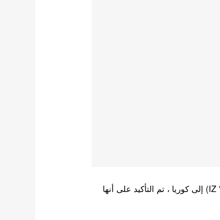
عندما دخلت مياواكي ساكورا (عضوة سابقة في IZ * ONE) إلى كوريا ، تم التأكيد على أنها