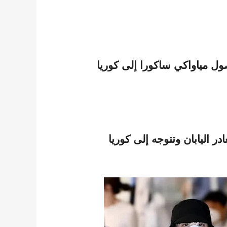
ل مياواكي ساكورا إلى كوريا
ي ساكورا عقدًا مع HYBE وستغادر اليابان وتتوجه إلى كوريا