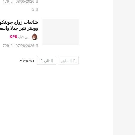
179
08/05/2026
2
شائعات زواج جونغكو
ووينتر تثير جدلا واسع
من قبل
KPS
729
07/28/2026
السابق
التالي
2٬078
of
1