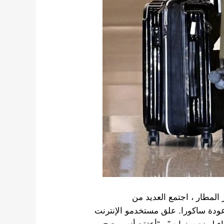
المطار ، اجتمع العديد من
عودة ساكورا. علق مستخدمو الإنترنت
لبقاء لبضع سنوات” ، “أعتقد أنه صحيح