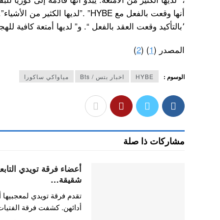
أنها وقعت بالفعل مع HYBE” .”لديها الك
٬بالتأكيد وقعت العقد بالفعل “. و” لديها أمتعة كافية للهجرة إلى كوريا “.
المصدر (
1
) (
2
)
الوسوم :
HYBE
اخبار بتس / Bts
مياواكي ساكورا
مشاركات ذا صلة
شقيقة…
تقدم فرقة تويدي لمعجبيها أ
أدائهن. كشفت فرقة الفتيا