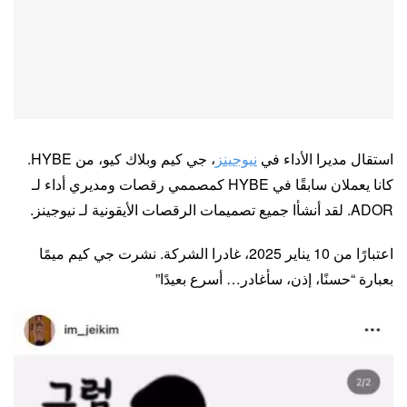
استقال مديرا الأداء في
نيوجينز
، جي كيم وبلاك كيو، من HYBE.
كانا يعملان سابقًا في HYBE كمصممي رقصات ومديري أداء لـ
ADOR. لقد أنشأا جميع تصميمات الرقصات الأيقونية لـ نيوجينز.
اعتبارًا من 10 يناير 2025، غادرا الشركة. نشرت جي كيم ميمًا
بعبارة “حسنًا، إذن، سأغادر… أسرع بعيدًا”