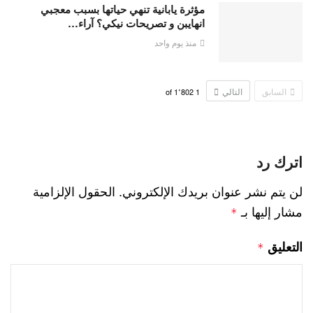
مؤثرة يابانية تنهي حياتها بسبب معجبي
انهايبن و تصريحات نيكي؟ آراء…
منذ يوم واحد
السابق
التالي
1٬802
of
1
اترك رد
لن يتم نشر عنوان بريدك الإلكتروني.
الحقول الإلزامية
مشار إليها بـ
*
التعليق
*