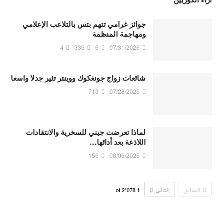
جوائز غرامي تتهم بتس بالتلاعب الإعلامي
ومهاجمة المنظمة
4
336
6
07/31/2026
شائعات زواج جونغكوك ووينتر تثير جدلا واسعا
713
07/28/2026
لماذا تعرضت جيني للسخرية والانتقادات
اللاذعة بعد أدائها…
156
08/06/2026
السابق
التالي
2٬078
of
1