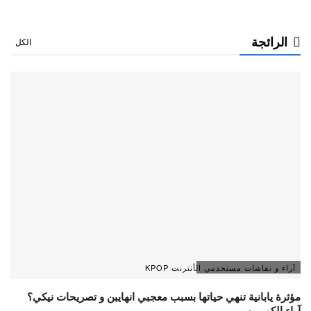
الرائجة
الكل
آراء و نقاشات مستخدمي الأنترنت KPOP
مؤثرة يابانية تنهي حياتها بسبب معجبي انهايبن و تصريحات نيكي؟
آراء الكوريين