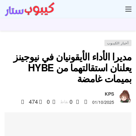
ار
أخبار الكيبوب
مديرا الأداء الأيقونيان في نيوجينز
يعلنان استقالتهما من HYBE
بميمات غامضة
KPS
474
0
0
نقاط
01/10/2025