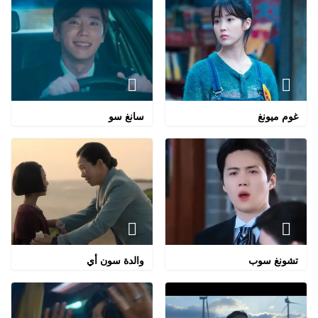
غوم ميونغ
سانغ سو
تشونغ سوب
والدة سون أي