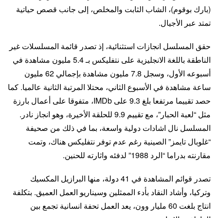
(بارك بوقوم)، الشاب الثابت والمخلص، إلى جانب قصص حياتية
تمتد عبر الأجيال.
حقق المسلسل انجازات استثنائية، إذ تصدر قائمة المسلسلات غير
الناطقة باللغة الانجليزية على نتفليكس بـ 5.4 مليون مشاهدة في
أسبوعه الأول، وسجل 7.8 مليون مشاهدة بإجمالي 62 مليون
ساعة مشاهدة في الأسبوع الثاني، محتلا المرتبة الثانية عالميا. كما
حصد تقييما مرتفعا بلغ 9.3 على IMDb، متفوقا على أعمال بارزة
مثل “لعبة الحبار”، مع تقييم 9.9 للحلقة الأخيرة، وهو انجاز نادر.
المسلسل نال اشادات دولية واسعة، بما في ذلك من صحيفة
“غلوبال تايمز” الصينية رغم عدم توفر نتفليكس هناك، وتمت
مقارنته بدراما “الرد 1988” لدفئه واثارته للحنين.
تصدر قوائم المشاهدة في 41 دولة، منها البرازيل المكسيك
وتركيا، وأشاد النقاد بأدء الممثلين وسيناريو العمل العميق. بتكلفة
انتاج بلغت 60 مليار وون، يعد العمل تحفة انسانية تجمع بين