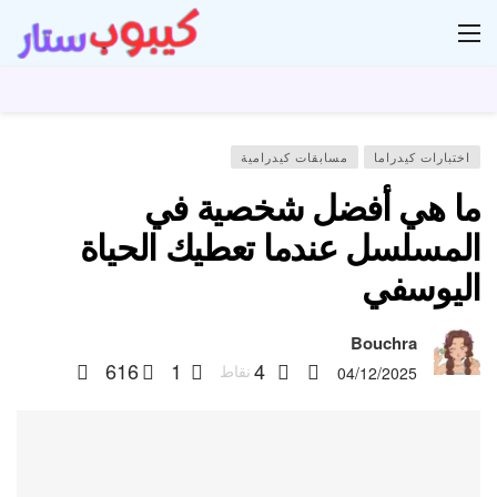
ار
اختبارات كيدراما
مسابقات كيدرامية
ما هي أفضل شخصية في
المسلسل عندما تعطيك الحياة
اليوسفي
Bouchra
616
1
4
نقاط
04/12/2025