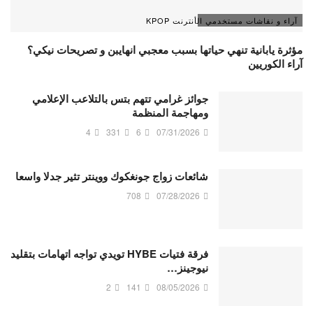
آراء و نقاشات مستخدمي الأنترنت KPOP
مؤثرة يابانية تنهي حياتها بسبب معجبي انهايبن و تصريحات نيكي؟
آراء الكوريين
جوائز غرامي تتهم بتس بالتلاعب الإعلامي
ومهاجمة المنظمة
4
331
6
07/31/2026
شائعات زواج جونغكوك ووينتر تثير جدلا واسعا
708
07/28/2026
فرقة فتيات HYBE تويدي تواجه اتهامات بتقليد
نيوجينز…
2
141
08/05/2026