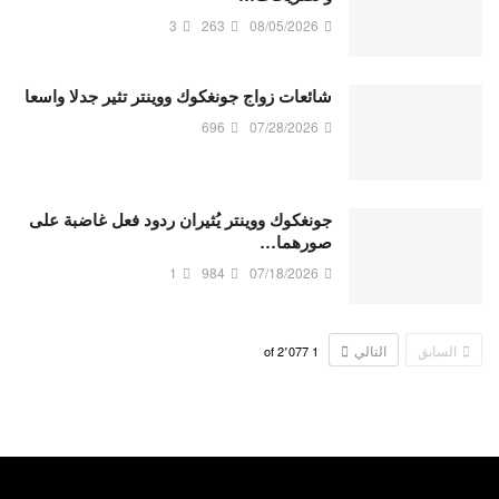
3
263
08/05/2026
شائعات زواج جونغكوك ووينتر تثير جدلا واسعا
696
07/28/2026
جونغكوك ووينتر يُثيران ردود فعل غاضبة على
صورهما…
1
984
07/18/2026
السابق
التالي
2٬077
of
1