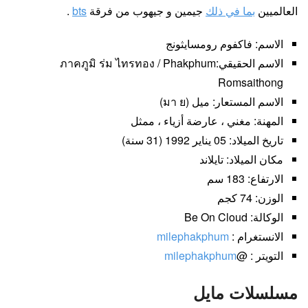
العالميين
بما في ذلك
جيمين و جيهوب من فرقة
bts
.
الاسم: فاكفوم رومسايثونج
الاسم الحقيقي:ภาคภูมิ ร่ม ไทรทอง / Phakphum
Romsaithong
الاسم المستعار: ميل (มา ย)
المهنة: مغني ، عارضة أزياء ، ممثل
تاريخ الميلاد: 05 يناير 1992 (31 سنة)
مكان الميلاد: تايلاند
الارتفاع: 183 سم
الوزن: 74 كجم
الوكالة: Be On Cloud
الانستغرام :
milephakphum
التويتر : @
milephakphum
مسلسلات مايل