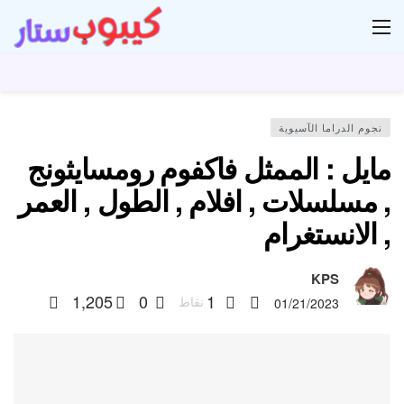
ار
نجوم الدراما الآسيوية
مايل : الممثل فاكفوم رومسايثونج
, مسلسلات , افلام , الطول , العمر
, الانستغرام
KPS
1,205
0
1
نقاط
01/21/2023