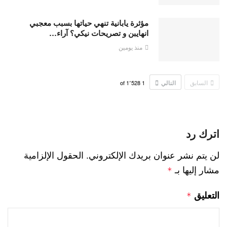
مؤثرة يابانية تنهي حياتها بسبب معجبي
انهايبن و تصريحات نيكي؟ آراء…
منذ يومين
السابق
التالي
1٬528
of
1
اترك رد
لن يتم نشر عنوان بريدك الإلكتروني.
الحقول الإلزامية
مشار إليها بـ
*
التعليق
*