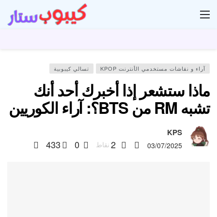
ار
آراء و نقاشات مستخدمي الأنترنت KPOP
تسالي كيبوبية
ماذا ستشعر إذا أخبرك أحد أنك
تشبه RM من BTS؟: آراء الكوريين
KPS
433
0
2
نقاط
03/07/2025