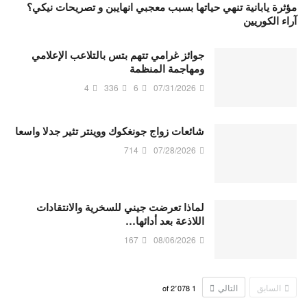
مؤثرة يابانية تنهي حياتها بسبب معجبي انهايبن و تصريحات نيكي؟
آراء الكوريين
جوائز غرامي تتهم بتس بالتلاعب الإعلامي
ومهاجمة المنظمة
4
336
6
07/31/2026
شائعات زواج جونغكوك ووينتر تثير جدلا واسعا
714
07/28/2026
لماذا تعرضت جيني للسخرية والانتقادات
اللاذعة بعد أدائها…
167
08/06/2026
السابق
التالي
2٬078
of
1