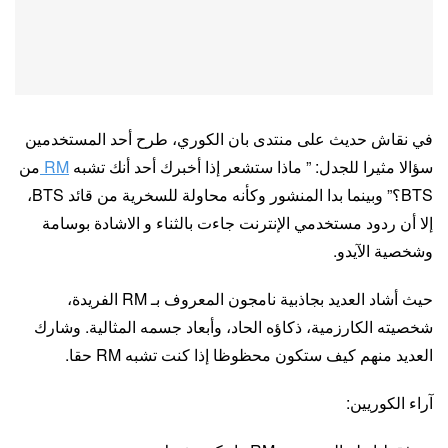
في نقاش حديث على منتدى بان الكوري، طرح أحد المستخدمين
سؤالا مثيرا للجدل: ” ماذا ستشعر إذا أخبرك أحد أنك تشبه
RM
من
BTS؟” وبينما بدا المنشور وكأنه محاولة للسخرية من قائد BTS،
إلا أن ردود مستخدمي الإنترنت جاءت بالثناء و الاشادة بوسامة
وشخصية الآيدو.
حيث أشاد العديد بجاذبية نامجون المعروف بـ RM الفريدة،
شخصيته الكارزمية، ذكاؤه الحاد، وأبعاد جسمه المثالية. وشارك
العديد منهم كيف ستكون محظوظا إذا كنت تشبه RM حقا.
آراء الكوريين: