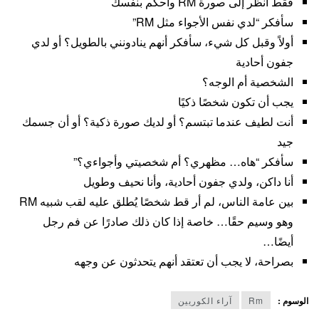
فقط انظر إلى صورة RM واحكم بنفسك
سأفكر “لدي نفس الأجواء مثل RM”
أولاً وقبل كل شيء، سأفكر أنهم ينادونني بالطويل؟ أو لدي
جفون أحادية
الشخصية أم الوجه؟
يجب أن تكون شخصًا ذكيًا
أنت لطيف عندما تبتسم؟ أو لديك صورة ذكية؟ أو أن جسمك
جيد
سأفكر “هاه… مظهري؟ أم شخصيتي وأجواءي؟”
أنا داكن، ولدي جفون أحادية، وأنا نحيف وطويل
بين عامة الناس، لم أر قط شخصًا يُطلق عليه لقب شبيه RM
وهو وسيم حقًا… خاصة إذا كان ذلك صادرًا عن فم رجل
أيضًا…
بصراحة، لا يجب أن تعتقد أنهم يتحدثون عن وجهه
الوسوم :
Rm
آراء الكوريين