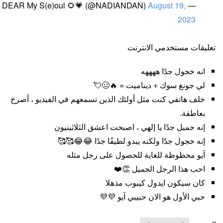
August 19,
— DEAR My S(e)oul 🌻💗 (@NADIANDAN)
2023
تعليقات مستخدمي الانترنت
انه خجول جدًا ههههه
لي جونغ سوك + ديناميت = 🔥🥴💘
خلف هاتفي كنت مثل أولئك الذين تسمعهم في الفيديو ، أصرخ
بعاطفة.
إنه جميل جدًا يا إلهي ، اصبحت اعشق الثلاثينيون
إنه خجول جدًا ولكنه يبدو لطيفًا جدًا 😂😂🥰🥰
آيو محظوظة للغاية للحصول على رجل مثله
احب هذا الرجل الجميل 👏❤️
كان سيكون ايدول كيبوب مذهلا
حبي الأول هو الان حبيبي آيو 💜💜