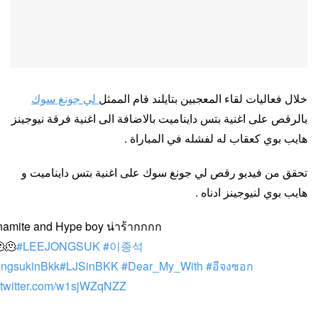
لي جونغ سوك
خلال فعاليات لقاء المعجبين بتايلند قام الممثل
بالرقص على اغنية بتس دايناميت بالاضافة الى اغنية فرقة نيوجينز
هايب بوي كعقاب له لفشله في المباراة .
تحقق من فيديو رقص لي جونغ سوك على اغنية بتس دايناميت و
هايب بوي لنيوجينز ادناه .
amite and Hype boy น่าร้ากกกก
🫠
#LEEJONGSUK
#이종석
ongsukinBkk
#LJSinBKK
#Dear_My_With
#อีจงซอก
.twitter.com/w1sjWZqNZZ