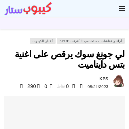
ار
آراء و نقاشات مستخدمي الأنترنت KPOP
أخبار الكيبوب
لي جونغ سوك يرقص على اغنية
بتس دايناميت
KPS
290
0
0
نقاط
08/21/2023