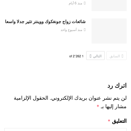
منذ 6 أيام
شائعات زواج جونغكوك ووينتر تثير جدلا واسعا
منذ أسبوع واحد
السابق
التالي
2٬262
of
1
اترك رد
لن يتم نشر عنوان بريدك الإلكتروني.
الحقول الإلزامية
مشار إليها بـ
*
التعليق
*