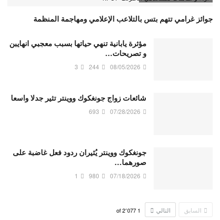
جوائز غرامي تتهم بتس بالتلاعب الإعلامي ومهاجمة المنظمة
مؤثرة يابانية تنهي حياتها بسبب معجبي انهايبن
و تصريحات…
3
244
08/05/2026
شائعات زواج جونغكوك ووينتر تثير جدلا واسعا
693
07/28/2026
جونغكوك ووينتر يُثيران ردود فعل غاضبة على
صورهما…
1
980
07/18/2026
السابق
التالي
2٬077
of
1