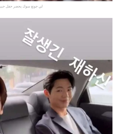
لي جونغ سوك يحضر حفل حبيبت