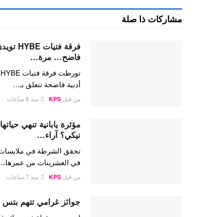
مشاركات ذا صلة
فرقة فتي
فاضح… مرة…
ت
أدبية فاضحة تتعلق بـ…
من قبل
KPS
منذ 6 ساعات
مؤثرة يابانية تنهي حيات
نيكي؟ آراء…
تحقق الشرطة في ملابسات وفا
في العشرينات من عمرها،
من قبل
KPS
منذ 7 ساعات
جوائز غرامي تتهم بتس ب