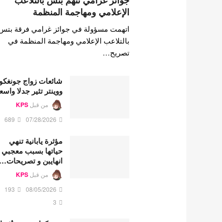
جوائز غرامي تتهم بتس بالتلاعب
الإعلامي ومهاجمة المنظمة
اتهمت مسؤولة في جوائز غرامي فرقة بتس
بالتلاعب الإعلامي ومهاجمة المنظمة في
تصريح…
شائعات زواج جونغكو
ووينتر تثير جدلا واسع
من قبل
KPS
689
07/28/2026
مؤثرة يابانية تنهي
حياتها بسبب معجبي
انهايبن و تصريحات…
من قبل
KPS
193
08/05/2026
3