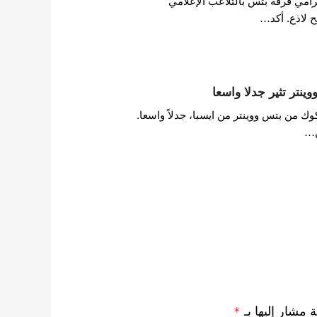
امي فرقة بتس بالتلاعب الإعلامي
 لاذع. أكد…
نتر تثير جدلا واسعا
وك من بتس ووينتر من ايسبا، جدلاً واسعا.
ن…
ة مشار إليها بـ
*