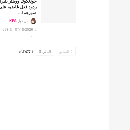
جونغكوك ووينتر يُثيرا
ردود فعل غاضبة على
صورهما…
من قبل
KPS
978
07/18/2026
1
السابق
التالي
2٬077
of
1