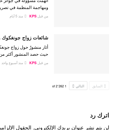
اتهمت مسؤولة في جوائز غر
ومهاجمة المنظمة في تصريح
من قبل
KPS
منذ 5 أيام
شائعات زواج جونغكوك ووي
أثار منشورٌ حول زواج جونغك
حيث حصد المنشور أكثر م
من قبل
KPS
منذ أسبوع واحد
السابق
التالي
2٬262
of
1
اترك رد
لن يتم نشر عنوان بريدك الإلكتروني.
الحقول الإلزامي