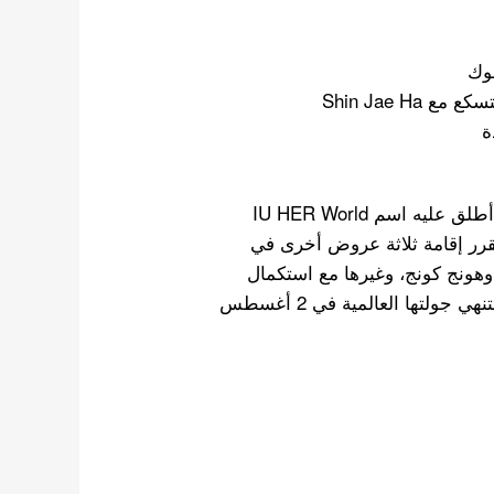
وك
Shin Jae H
ة
أعلنت المغنية عن حفلها العالمي في شهر يناير، والذي أطلق عليه اسم IU HER World
 المقرر إقامة ثلاثة عروض أخرى في
 وهونج كونج، وغيرها مع استكمال
الدورة الآسيوية. وبعد ذلك، ستنتقل إلى أوروبا وأمريكا لتنهي جولتها العالمية في 2 أغسطس