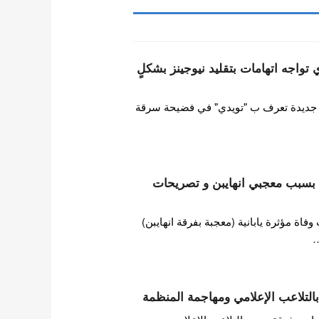
ات HYBE تويدي تواجه اتهامات بتقليد نيوجينز بشكلٍ
ورطت فرقة فتيات HYBE جديدة تعرف ب "تويدي" في فضيحة سرقة
ها بسبب معجبي انهايبن و تصريحات
ة مؤثرة يابانية (معجبة بفرقة انهايبن)
…
التلاعب الإعلامي ومهاجمة المنظمة