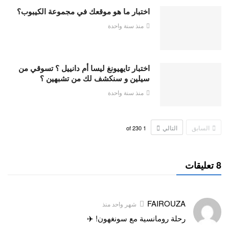
اختبار ما هو موقعك في مجموعة الكيبوب؟
منذ سنة واحدة
اختبار تايهيونغ ليسا أم دانييل ؟ تسوقي من
سيلين و سنكشف لك من تشبهين ؟
منذ سنة واحدة
السابق
التالي
230
of
1
8 تعليقات
FAIROUZA
شهر واحد منذ
رحلة رومانسية مع سونغهون! ✈️