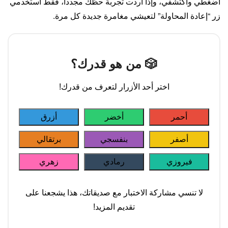
اضغطي واكتشفي، وإذا اردت تجربة حظك مجددا، فقط استخدمي
زر “إعادة المحاولة” لتعيشي مغامرة جديدة كل مرة.
🎲 من هو قدرك؟
اختر أحد الأزرار لتعرف من قدرك!
أحمر
أخضر
أزرق
أصفر
بنفسجي
برتقالي
فيروزي
رمادي
زهري
لا تنسي مشاركة الاختبار مع صديقاتك، هذا يشجعنا على
تقديم المزيد!