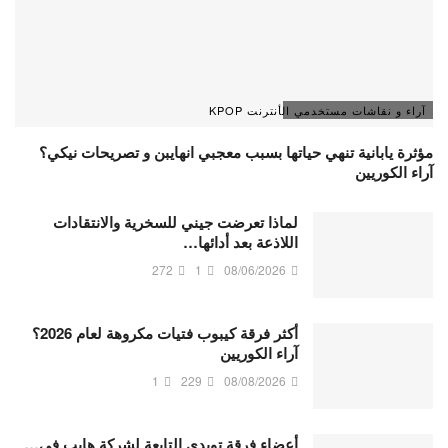
آراء و نقاشات مستخدمي الأنترنت KPOP
مؤثرة يابانية تنهي حياتها بسبب معجبي انهايبن و تصريحات نيكي؟
آراء الكوريين
لماذا تعرضت جيني للسخرية والانتقادات
اللاذعة بعد أدائها…
272
1
08/06/2026
أكثر فرقة كيبوب فتيات مكروهة لعام 2026؟
آراء الكوريين
1
229
08/08/2026
أعضاء فرقة تويدي التابعة لشركة هايب في…