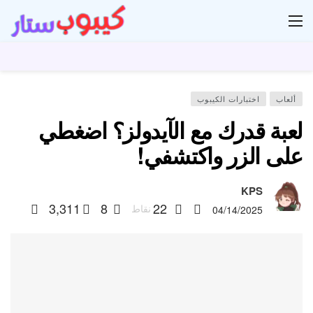
ار
ألعاب
اختبارات الكيبوب
لعبة قدرك مع الآيدولز؟ اضغطي
على الزر واكتشفي!
KPS
3,311
8
22
نقاط
04/14/2025