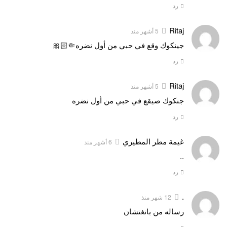
رد
Ritaj
5 أشهر منذ
جينكوك وقع في حبي من أول نضره🤏🏻🎀
رد
Ritaj
5 أشهر منذ
جنكوك صيقع في حبي من أول نضره
رد
غيمة مطر المطيري
6 أشهر منذ
..
رد
.
12 شهر منذ
رساله من بانغتشان