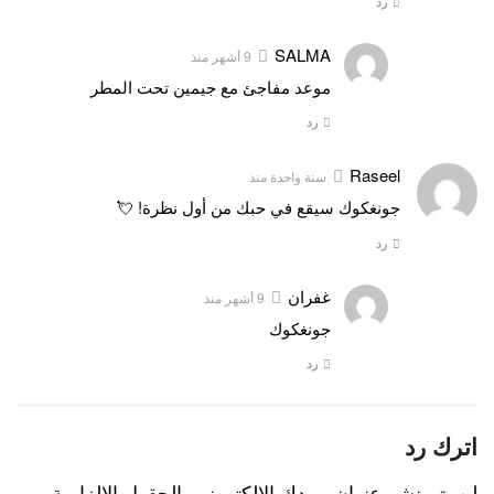
رد
SALMA
9 أشهر منذ
موعد مفاجئ مع جيمين تحت المطر
رد
Raseel
سنة واحدة منذ
جونغكوك سيقع في حبك من أول نظرة! 💘
رد
غفران
9 أشهر منذ
جونغكوك
رد
اترك رد
لن يتم نشر عنوان بريدك الإلكتروني.
الحقول الإلزامية