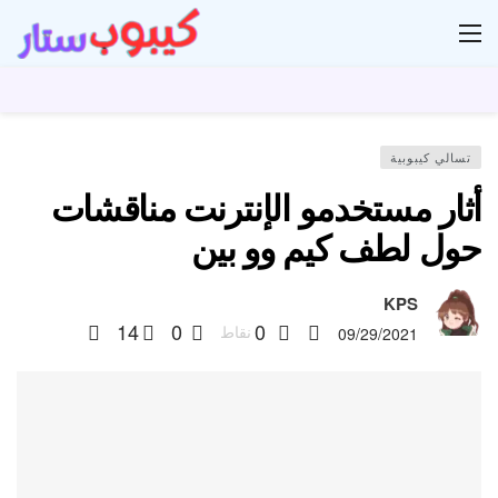
ار
تسالي كيبوبية
أثار مستخدمو الإنترنت مناقشات
حول لطف كيم وو بين
KPS
14
0
0
نقاط
09/29/2021