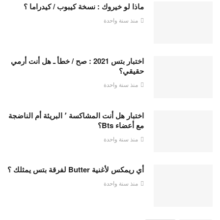
ماذا لو خيروك : نسخة كيبوب / كيدراما ؟
منذ سنة واحدة
اختبار بتس 2021 : صح / خطأ ـ هل أنت أرمي
حقيقي؟
منذ سنة واحدة
اختبار هل أنت المشاكسة ٬ البريئة أم الناضجة
مع أعضاء Bts؟
منذ سنة واحدة
أي ريمكس لأغنية Butter لفرقة بتس يمثلك ؟
منذ سنة واحدة