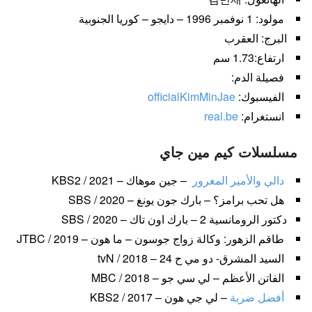
مولود: 1 نوفمبر 1996 – دايجو – كوريا الجنوبية
البرج: العقرب
ارتفاع:1.73 سم
فصيلة الدم:
الفيسبوك:
officialKimMinJae
انستغرام:
real.be
مسلسلات كيم مين جاي
دالي والأمير المغرور
– جين موهاك – KBS2 / 2021
هل تحب برامز؟ – بارك جون يونغ – SBS / 2020
دكتور الرومانسية 2 – بارك اون تاك – SBS / 2020
طاقم الزهور: وكالة زواج جوسون – ما هون – JTBC / 2019
السيد المشرق- دو مي ح 24 – tvN / 2018
الفاتن الأعظم – لي سي جو – MBC / 2018
أفضل ضربة
– لي جي هون – KBS2 / 2017