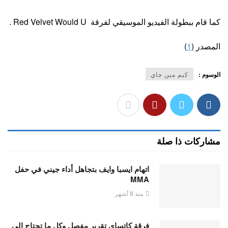
كما قام ببطولة الفيديو الموسيقي لفرقة Red Velvet Would U .
المصدر (
1
)
الوسوم :
كيم مين جاي
مشاركات ذا صلة
اتهام ايسبا وايف بتجاهل أداء جيني في حفل
MMA
منذ 8 أشهر
فرقة كاتساي تقرير مفصل وكل ما تحتاج إلى