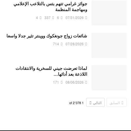
جوائز غرامي تتهم بتس بالتلاعب الإعلامي
ومهاجمة المنظمة
4
337
6
07/31/2026
شائعات زواج جونغكوك ووينتر تثير جدلا واسعا
714
07/28/2026
لماذا تعرضت جيني للسخرية والانتقادات
اللاذعة بعد أدائها…
171
08/06/2026
السابق
التالي
2٬078
of
1