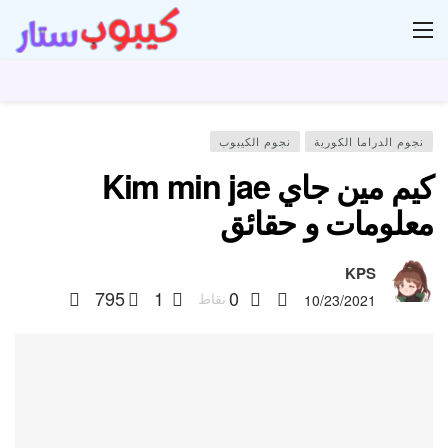
ار
نجوم الدراما الكورية
نجوم الكيبوب
كيم مين جاي Kim min jae
معلومات و حقائق
KPS
795
1
0
نقاط
10/23/2021