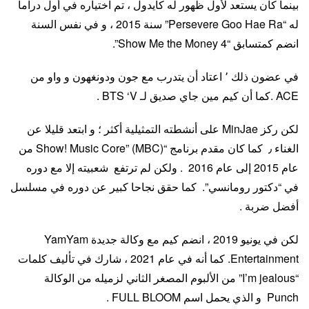
بينما كان يستعد لأول ظهور له كآيدول ، تم اختياره في أول دراما
له “Persevere Goo Hae Ra” سنة 2015 ، و في نفس السنة
انضم كمتسابق “Show Me the Money 4”.
في عضون ذلك ٬ اعتاد أن يتدرب مع جون ودونغهون و واو من
ACE .كما أن كيم مين جاي صديق لـ BTS ‘V .
لكن ركز MinJae على أنشطته التمثيلية أكثر ؛ و ابتعد قليلا عن
الغناء ٫ كما كان مقدم برنامج “Show! Music Core” (MBC) من
عام 2015 إلى عام 2016 . ولكن لم ترتفع شعبيته إلا مع دوره
في “دكتور رومانسي”. كما حقق نجاحا كبير عن دوره في مسلسل
أفضل ضربة .
لكن في يونيو 2019 ، انضم كيم مع وكالة جديدة YamYam
Entertainment. كما أنه في عام 2021 ، شارك في تأليف كلمات
“I’m jealous” من الألبوم المصغر الثاني لزميله من الوكالة
Punch و الذي يحمل اسم FULL BLOOM .