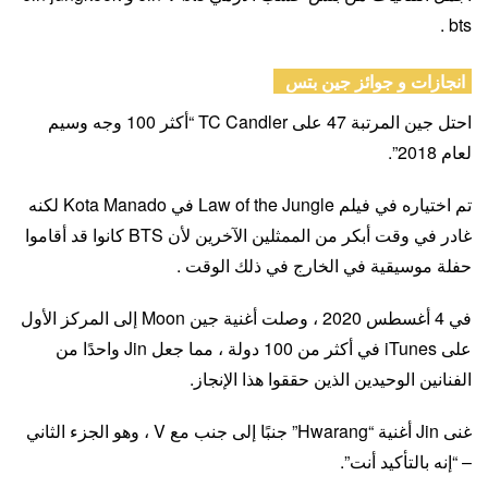
bts .
انجازات و جوائز جين بتس
احتل جين المرتبة 47 على TC Candler “أكثر 100 وجه وسيم
لعام 2018”.
تم اختياره في فيلم Law of the Jungle في Kota Manado لكنه
غادر في وقت أبكر من الممثلين الآخرين لأن BTS كانوا قد أقاموا
حفلة موسيقية في الخارج في ذلك الوقت .
في 4 أغسطس 2020 ، وصلت أغنية جين Moon إلى المركز الأول
على iTunes في أكثر من 100 دولة ، مما جعل Jin واحدًا من
الفنانين الوحيدين الذين حققوا هذا الإنجاز.
غنى Jin أغنية “Hwarang” جنبًا إلى جنب مع V ، وهو الجزء الثاني
– “إنه بالتأكيد أنت”.