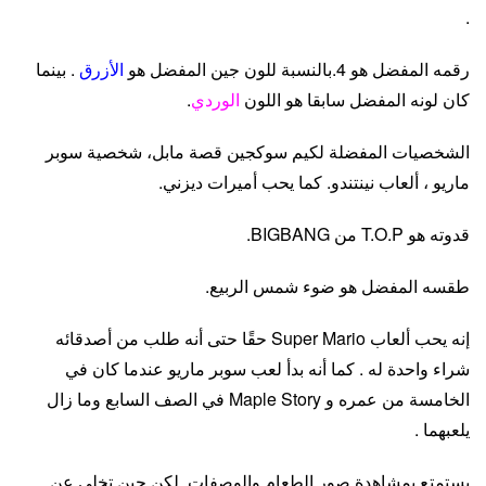
.
رقمه المفضل هو 4.بالنسبة للون جين المفضل هو
الأزرق
. بينما
كان لونه المفضل سابقا هو اللون
الوردي
.
الشخصيات المفضلة لكيم سوكجين قصة مابل، شخصية سوبر
ماريو ، ألعاب نينتندو. كما يحب أميرات ديزني.
قدوته هو T.O.P من BIGBANG.
طقسه المفضل هو ضوء شمس الربيع.
إنه يحب ألعاب Super Mario حقًا حتى أنه طلب من أصدقائه
شراء واحدة له . كما أنه بدأ لعب سوبر ماريو عندما كان في
الخامسة من عمره و Maple Story في الصف السابع وما زال
يلعبهما .
يستمتع بمشاهدة صور الطعام والوصفات. لكن جين تخلى عن