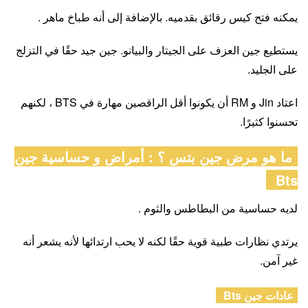
يمكنه فتح كيس رقائق بقدميه. بالإضافة إلى أنه طباخ ماهر .
يستطيع جين العزف على الجيتار والبيانو. جين جيد حقًا في التزلج
على الجليد.
اعتاد Jin و RM أن يكونوا أقل الراقصين مهارة في BTS ، لكنهم
تحسنوا كثيرًا.
ما هو مرض جين بتس ؟ : أمراض و حساسية جين
Bts
لديه حساسية من البطاطس والثوم .
يرتدي نظارات طبية قوية حقًا لكنه لا يحب ارتدائها لأنه يشعر أنه
غير آمن.
عادات جين Bts