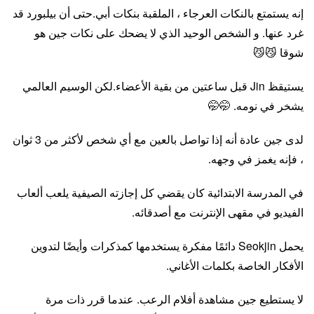
إنه يستمتع بالنكات العرجاء ، الملقبة بنكات أبي.حتى أن بيلبورد قد
غرد عنها. و الشخص الوحيد الذي لا يضحك على نكات جين هو
شوقا 😼😼
يستيقظ Jin قبل ساعتين من بقية الأعضاء.لكن الوسيم العالمي
يشخر في نومه. 🤭🤭
لدى جين عادة أنه إذا تواصل بالعين مع أي شخص لأكثر من 3 ثوان
، فإنه يغمز في وجهه.
في المدرسة الابتدائية كان يقضي كل إجازته الصيفية يلعب ألعاب
الفيديو في مقهى الإنترنت مع أصدقائه.
يحمل Seokjin دائمًا مفكرة يستخدمها كمذكرات وأيضًا لتدوين
الأفكار الخاصة بكلمات الأغاني.
لا يستطيع جين مشاهدة أفلام الرعب. عندما قرر ذات مرة