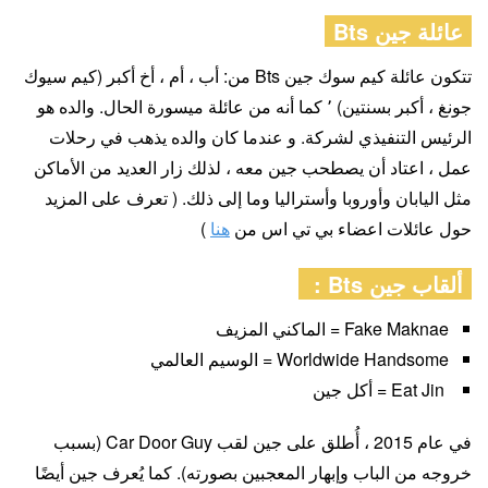
عائلة جين Bts
تتكون عائلة كيم سوك جين Bts من: أب ، أم ، أخ أكبر (كيم سيوك
جونغ ، أكبر بسنتين) ٬ كما أنه من عائلة ميسورة الحال. والده هو
الرئيس التنفيذي لشركة. و عندما كان والده يذهب في رحلات
عمل ، اعتاد أن يصطحب جين معه ، لذلك زار العديد من الأماكن
مثل اليابان وأوروبا وأستراليا وما إلى ذلك. ( تعرف على المزيد
حول عائلات اعضاء بي تي اس من
هنا
)
ألقاب جين Bts :
Fake Maknae = الماكني المزيف
Worldwide Handsome = الوسيم العالمي
Eat Jin = أكل جين
في عام 2015 ، أُطلق على جين لقب Car Door Guy (بسبب
خروجه من الباب وإبهار المعجبين بصورته). كما يُعرف جين أيضًا