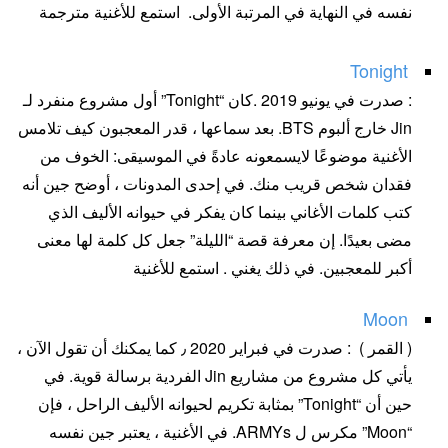
نفسه في النهاية في المرتبة الأولى. استمع للأغنية مترجمة
Tonight
: صدرت في يونيو 2019 .كان “Tonight” أول مشروع منفرد لـ
Jin خارج ألبوم BTS. بعد سماعها ، قدر المعجبون كيف تلامس
الأغنية موضوعًا لايسمعونه عادةً في الموسيقى: الخوف من
فقدان شخص قريب منك. في إحدى المدونات ، أوضح جين أنه
كتب كلمات الأغاني بينما كان يفكر في حيوانه الأليف الذي
مضى بعيدًا. إن معرفة قصة “الليلة” جعل كل كلمة لها معنى
أكبر للمعجبين. في ذلك يغني . استمع للأغنية
Moon
( القمر ) : صدرت في فبراير 2020 ٫ كما يمكنك أن تقول الآن ،
يأتي كل مشروع من مشاريع Jin الفردية برسالة قوية. في
حين أن “Tonight” بمثابة تكريم لحيوانه الأليف الراحل ، فإن
“Moon” مكرس ل ARMYs. في الأغنية ، يعتبر جين نفسه