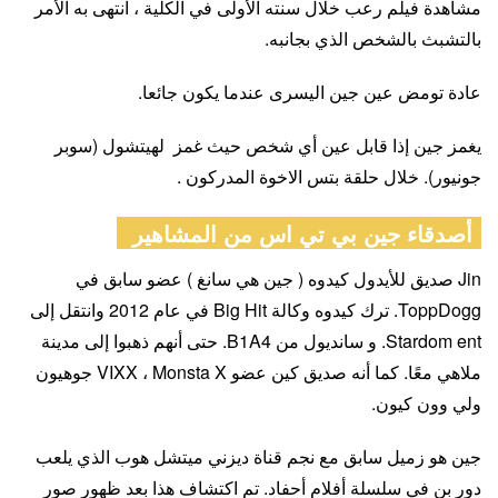
مشاهدة فيلم رعب خلال سنته الأولى في الكلية ، انتهى به الأمر
بالتشبث بالشخص الذي بجانبه.
عادة تومض عين جين اليسرى عندما يكون جائعا.
يغمز جين إذا قابل عين أي شخص حيث غمز لهيتشول (سوبر
جونيور). خلال حلقة بتس الاخوة المدركون .
أصدقاء جين بي تي اس من المشاهير
Jin صديق للأيدول كيدوه ( جين هي سانغ ) عضو سابق في
ToppDogg. ترك كيدوه وكالة Big Hit في عام 2012 وانتقل إلى
Stardom ent. و سانديول من B1A4. حتى أنهم ذهبوا إلى مدينة
ملاهي معًا. كما أنه صديق كين عضو VIXX ، Monsta X جوهيون
ولي وون كيون.
جين هو زميل سابق مع نجم قناة ديزني ميتشل هوب الذي يلعب
دور بن في سلسلة أفلام أحفاد. تم اكتشاف هذا بعد ظهور صور