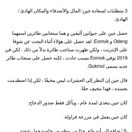
3 متطلبات لسعادة جين: المال والأصدقاء والمكان الهادئ /
الهادئ.
حصل جين على حيوانين أليفين و هما سنجابين طائرين اسمهما
Odeng و Eomuk. لقد حصل على هؤلاء أثناء البحث عن شوقا
على الإنترنت ، ولكن ظهرت سناجب طائرة بدلاً من ذلك . لكن في
2019 توفي Eomuk بسبب حادث ، لكنه حصل على سنجاب طائر
جديد يسمى Gukmul.
قال جين إن النظر إلى الحشرات ليس مخيفًا ، لكن إذا اصطدمت
بجسده ، فهذا مخيف حقًا.
كان جين يتغذى لمدة عام ، ويأكل فقط صدور الدجاج.
كان جين يعمل في مزرعة فراولة.
بالٱضافة إلى أنه واثق جدًا من مظهره ، خاصة حول شفته