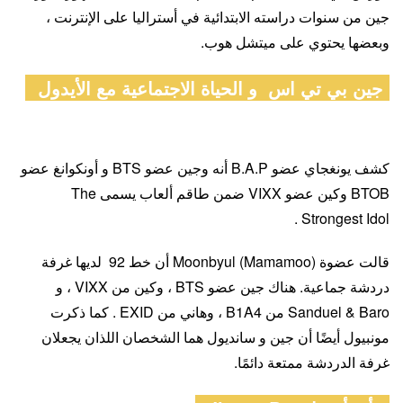
جين من سنوات دراسته الابتدائية في أستراليا على الإنترنت ،
وبعضها يحتوي على ميتشل هوب.
جين بي تي اس و الحياة الاجتماعية مع الأيدول
كشف يونغجاي عضو B.A.P أنه وجين عضو BTS و أونكوانغ عضو
BTOB وكين عضو VIXX ضمن طاقم ألعاب يسمى The
Strongest Idol .
قالت عضوة Moonbyul (Mamamoo) أن خط 92 لديها غرفة
دردشة جماعية. هناك جين عضو BTS ، وكين من VIXX ، و
Sanduel & Baro من B1A4 ، وهاني من EXID . كما ذكرت
مونبيول أيضًا أن جين و سانديول هما الشخصان اللذان يجعلان
غرفة الدردشة ممتعة دائمًا.