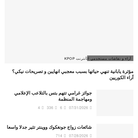
آراء و نقاشات مستخدمي الأنترنت KPOP
مؤثرة يابانية تنهي حياتها بسبب معجبي انهايبن و تصريحات نيكي؟
آراء الكوريين
جوائز غرامي تتهم بتس بالتلاعب الإعلامي
ومهاجمة المنظمة
4
336
6
07/31/2026
شائعات زواج جونغكوك ووينتر تثير جدلا واسعا
714
07/28/2026