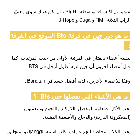
عندما تم اكتشافه بواسطة BigHit ، لم يكن هناك سوى مغنيّ
الراب الثلاثة ، RM و Suga و J-Hope.
ما هو دور جين في فرقة Bts الموقع في الفرقة
:
يضعه أعضاء بانقتان في المرتبة الأولى من حيث المرئيات. كما
قال أعضاء آخرون أن جين لديه أطول أرجل في BTS.
وفقًا للأعضاء الآخرين ، لديه أفضل جسد في Bangtan .
ما هي الأشياء التي يفضلها جين Bts ؟
يحب الأكل. طعامه المفضل: الكركند واللحوم ونينغميون
(المعكرونة الباردة) والدجاج والأطعمة الدهنية.
يحب الكلاب وخاصة الجراء.ولديه كلب اسمه Jjanggu و سنجابين