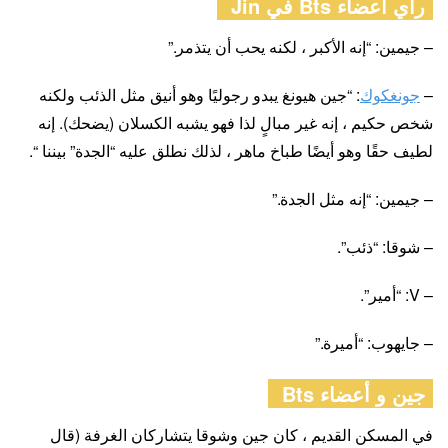
رأي أعضاء Bts في Jin
– جيمين: “إنه الأكبر ، لكنه يحب أن يتذمر.”
–
جونغكوك
: “جين هيونغ يبدو رجوليًا وهو أنيق مثل الذئب ولكنه
شخص حكيم ، إنه غير مبالٍ لذا فهو يشبه الكسلان (يضحك). إنه
لطيف حقًا وهو أيضًا طباخ ماهر ، لذلك نطلق عليه “الجدة” بيننا “.
– جيمين: “إنه مثل الجدة.”
– شوقا: “ذئب”.
– V: “أمير”.
– جايهوب: “أميرة.”
جين و أعضاء Bts
في المسكن القديم ، كان جين وشوقا يتشاركان الغرفة (قال