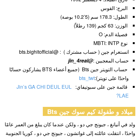
البرج: القوس
الطول: 178.3 سم (5’10.2 بوصة)
الوزن: 63 كجم (139 رطلاً)
فصيلة الدم: O
نوع MBTI: INTP
انستغرام جين ( حساب مشترك ) : @bts.bighitofficial
حساب المعجبين :
@jin_4real
حساب التويتر جين Bts (جميع أعضاء BTS يشاركون حسابًا
واحدًا على تويتر):
bts_twt
قائمة جين على سبوتيفاي:
Jin’s GA CHI DEUL EUL
LAE?
ميلاد و طفولة كيم سوك جين Bts
ولد في أنيانغ ، جيونج جي دو ، ولكن عندما كان يبلغ من العمر عامًا
واحدًا ، انتقلت عائلته إلى غواتشون ، جيونج جي دو ، كوريا الجنوبية