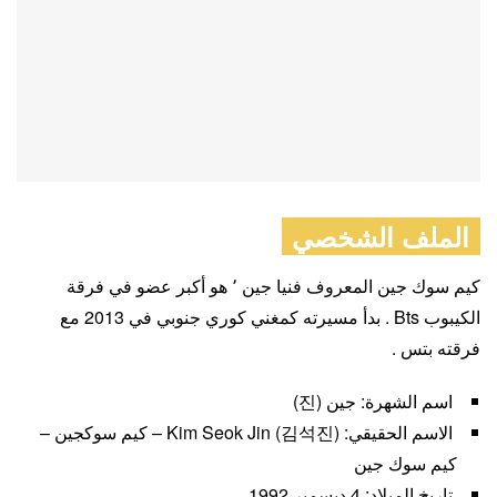
الملف الشخصي
كيم سوك جين المعروف فنيا جين ٬ هو أكبر عضو في فرقة
الكيبوب Bts . بدأ مسيرته كمغني كوري جنوبي في 2013 مع
فرقته بتس .
اسم الشهرة: جين (진)
الاسم الحقيقي: Kim Seok Jin (김석진) – كيم سوكجين –
كيم سوك جين
تاريخ الميلاد: 4 ديسمبر 1992