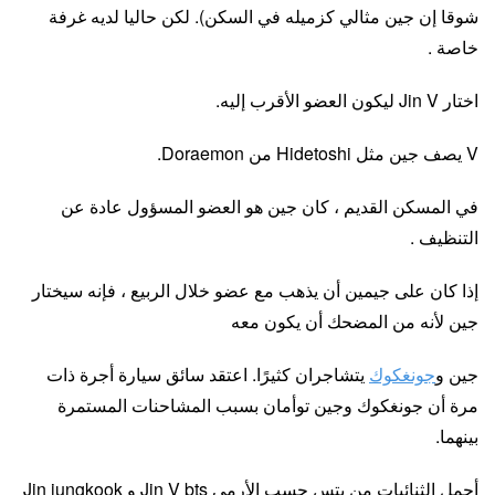
شوقا إن جين مثالي كزميله في السكن). لكن حاليا لديه غرفة
خاصة .
اختار Jin V ليكون العضو الأقرب إليه.
V يصف جين مثل Hidetoshi من Doraemon.
في المسكن القديم ، كان جين هو العضو المسؤول عادة عن
التنظيف .
إذا كان على جيمين أن يذهب مع عضو خلال الربيع ، فإنه سيختار
جين لأنه من المضحك أن يكون معه
جين و
جونغكوك
يتشاجران كثيرًا. اعتقد سائق سيارة أجرة ذات
مرة أن جونغكوك وجين توأمان بسبب المشاحنات المستمرة
بينهما.
أجمل الثنائيات من بتس حسب الأرمي Jin V bts و Jin jungkook