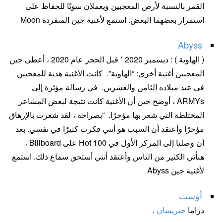
القمر بالنسبة لأرض المعجبين ويعملان سويًا للحفاظ على
استمرار بعضهما البعض. استمع لأغنية جين المنفردة Moon
Abyss
( الهاوية ) : ديسمبر 2020 ٬ قبل الحجر عام 2020 ، أعطى جين
المعجبين أغنية أخرى: “الهاوية”. كانت الأغنية هدية للمعجبين
في عيد ميلاده الثامن والعشرين. في رسالة مؤثرة إلى
ARMYs ، أوضح جين أن الأغنية كانت نتيجة لبعض المشاعر
المختلطة التي شعر بها مؤخرًا. “بصراحة ، لقد شعرت بالإرهاق
مؤخرًا وأعتقد أن السبب هو أنني فكرت كثيرًا في نفسي. بعد
أن وصلنا إلى المركز الأول في Hot 100 على Billboard ،
هنأني الكثير من الناس وأعتقد أنني أستحق سماع ذلك. استمع
لأغنية جين Abyss
أوست
دراما
جيريسان
.