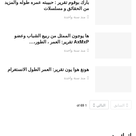
بارك بوقوم تقرير : حبيبته عمره طوله والمزيد
من الحقائق و مسلسلات
منذ سنة واحدة
ها يوجون الممثل من ربيع الشباب وعضو
AxMxP تقرير: العمر ، الطور،…
منذ سنة واحدة
هونغ هوا يون تقرير: العمر الطول الانستغرام
منذ سنة واحدة
السابق
التالي
69
of
1
اترك رد