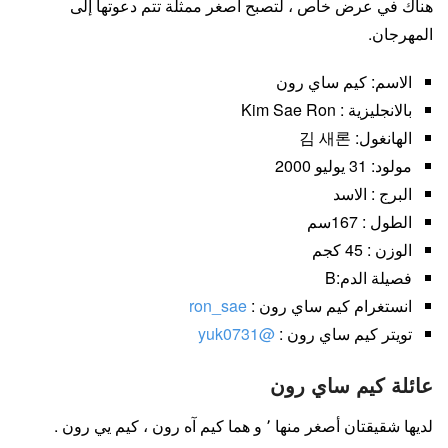
هناك في عرض خاص ، لتصبح أصغر ممثلة تتم دعوتها إلى
المهرجان.
الاسم: كيم ساي رون
بالانجليزية : Kim Sae Ron
الهانغول: 김 새론
مولود: 31 يوليو 2000
البرج : الاسد
الطول : 167سم
الوزن : 45 كجم
فصيلة الدم:B
انستغرام كيم ساي رون :
ron_sae
تويتر كيم ساي رون :
@yuk0731
عائلة كيم ساي رون
لديها شقيقتان أصغر منها ٬ و هما كيم آه رون ، كيم يي رون .