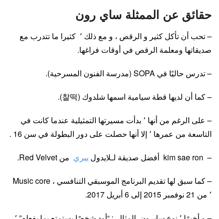
حقائق عن الممثلة ساي رون
– تحب أن تأكل كثير و الرقص ، و مع ذلك ٬ كثيرا ما تتدرب مع
صديقاتها ومعلمة الرقص في أوقات فراغها.
– تدرس حاليًا في SOPA (مدرسة الفنون المسرحية).
– كما أن لديها قطة سيامية اسمها شلدوك (찰떡).
– على الرغم من أنها ٬ بدأت مسيرتها التمثيلية عندما كانت في
التاسعة من عمرها ٬ إلا أنها حصلت على دور البطولة في سن 16 .
– kim sae ron
أفضل صديقة لـلايدول
ييري
من Red Velvet.
– كما سبق لها تقديم البرنامج الموسبقي التنافسي ، Music core
٬ من 21 نوفمبر 2015 إلى 6 أبريل 2017.
– و أخيرًا ٬ نوع سايرون المثالي: “أود شخصًا يستمتع بما يفعله” ٬