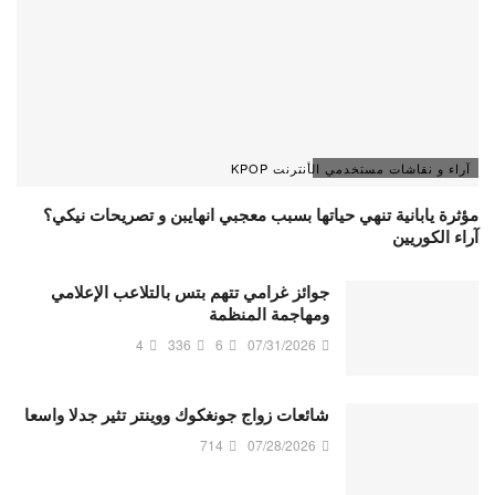
آراء و نقاشات مستخدمي الأنترنت KPOP
مؤثرة يابانية تنهي حياتها بسبب معجبي انهايبن و تصريحات نيكي؟
آراء الكوريين
جوائز غرامي تتهم بتس بالتلاعب الإعلامي
ومهاجمة المنظمة
4
336
6
07/31/2026
شائعات زواج جونغكوك ووينتر تثير جدلا واسعا
714
07/28/2026