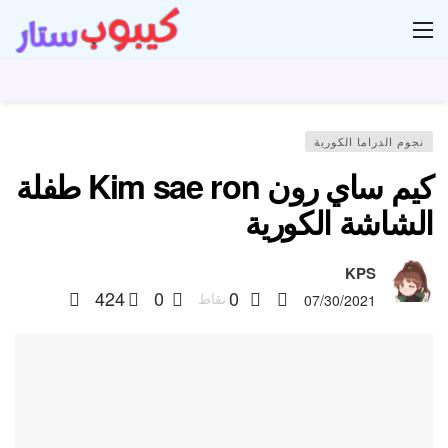
ار
نجوم الدراما الكورية
كيم ساي رون Kim sae ron طفلة
الشاشة الكورية
KPS
424
0
0
نقاط
07/30/2021